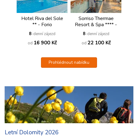
Hotel Riva del Sole
Sorriso Thermae
** - Forio
Resort & Spa **** -
Forio
8
-denní zájezd
8
-denní zájezd
16 900 Kč
22 100 Kč
od
od
Prohlédnout nabídku
Letní Dolomity 2026