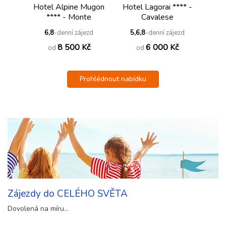
Hotel Alpine Mugon
Hotel Lagorai **** -
**** - Monte
Cavalese
Bondone
6,8
-denní zájezd
5,6,8
-denní zájezd
8 500 Kč
6 000 Kč
od
od
Prohlédnout nabídku
Zájezdy do CELÉHO SVĚTA
Dovolená na míru...