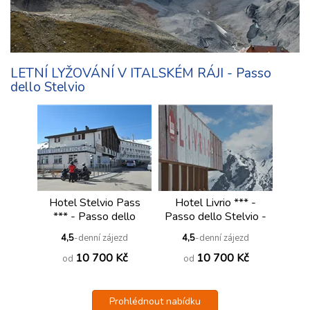
LETNÍ LYŽOVÁNÍ V ITALSKÉM RÁJI - Passo
dello Stelvio
Hotel Stelvio Pass
Hotel Livrio *** -
*** - Passo dello
Passo dello Stelvio -
Stelvio - 2758
3174 m
4,5
-denní zájezd
4,5
-denní zájezd
m.n.m.
10 700 Kč
10 700 Kč
od
od
Prohlédnout nabídku