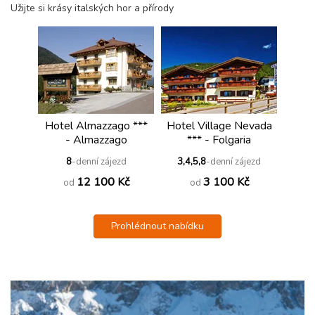
Užijte si krásy italských hor a přírody
Hotel Almazzago ***
Hotel Village Nevada
- Almazzago
*** - Folgaria
8
-denní zájezd
3,4,5,8
-denní zájezd
12 100 Kč
3 100 Kč
od
od
Prohlédnout nabídku