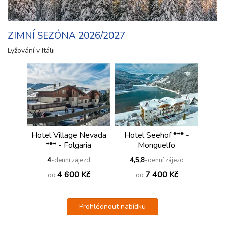
ZIMNÍ SEZÓNA 2026/2027
Lyžování v Itálii
Hotel Village Nevada
Hotel Seehof *** -
*** - Folgaria
Monguelfo
4
-denní zájezd
4,5,8
-denní zájezd
4 600 Kč
7 400 Kč
od
od
Prohlédnout nabídku