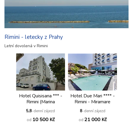
Rimini - letecky z Prahy
Letní dovolená v Rimini
Hotel Quisisana *** -
Hotel Due Mari **** -
Rimini (Marina
Rimini - Miramare
Centro)
5,8
-denní zájezd
8
-denní zájezd
10 500 Kč
21 000 Kč
od
od