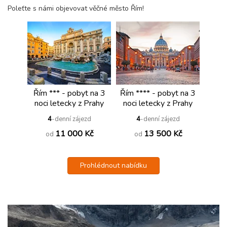
Poleťte s námi objevovat věčné město Řím!
Řím *** - pobyt na 3
Řím **** - pobyt na 3
noci letecky z Prahy
noci letecky z Prahy
4
-denní zájezd
4
-denní zájezd
11 000 Kč
13 500 Kč
od
od
Prohlédnout nabídku