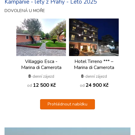
Kampánie - lety z Prahy - Léto 2025
DOVOLENÁ U MOŘE
Villaggio Esca -
Hotel Tirreno *** –
Marina di Camerota
Marina di Camerota
8
-denní zájezd
8
-denní zájezd
12 500 Kč
24 900 Kč
od
od
Prohlédnout nabídku