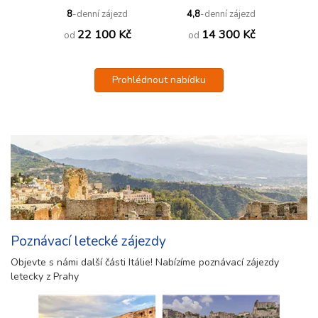
Forio
8
-denní zájezd
4,8
-denní zájezd
22 100 Kč
14 300 Kč
od
od
Prohlédnout nabídku
Poznávací letecké zájezdy
Objevte s námi další části Itálie! Nabízíme poznávací zájezdy
letecky z Prahy