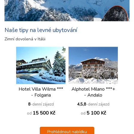
Naše tipy na levné ubytování
Zimní dovolená v Itálii
Hotel Villa Wilma ***
Alphotel Milano ***+
- Folgaria
- Andalo
8
-denní zájezd
4,5,8
-denní zájezd
15 500 Kč
5 100 Kč
od
od
Prohlédnout nabídku