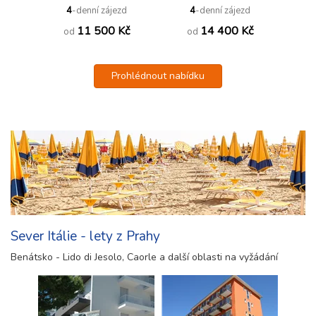
Bardolino
Resort ****S -
4
-denní zájezd
4
-denní zájezd
Bardolino
11 500 Kč
14 400 Kč
od
od
Prohlédnout nabídku
Sever Itálie - lety z Prahy
Benátsko - Lido di Jesolo, Caorle a další oblasti na vyžádání