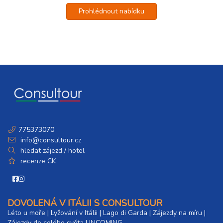
Prohlédnout nabídku
775373070
info@consultour.cz
hledat zájezd / hotel
recenze CK
DOVOLENÁ V ITÁLII S CONSULTOUR
Léto u moře
|
Lyžování v Itálii
|
Lago di Garda
|
Zájezdy na míru
|
Zájezdy do celého světa
|
INCOMING