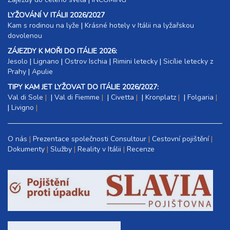
LYŽOVÁNÍ V ITÁLII 2026/2027
Kam s rodinou na lyže
|​
Krásné hotely v Itálii na lyžařskou
dovolenou
ZÁJEZDY K MOŘI DO ITÁLIE 2026:
Jesolo
|
Lignano
|
Ostrov Ischia
|
Rimini letecky
|
Sicílie letecky z
Prahy
|
Apulie
TIPY KAM JET LYŽOVAT DO ITÁLIE 2026/2027:
Val di Sole
|
Val di Fiemme
|
Civetta
|
Kronplatz
|
Folgaria
|
Livigno
O nás
Prezentace společnosti Consultour
Cestovní pojištění
Dokumenty
Služby
Reality v Itálii
Recenze