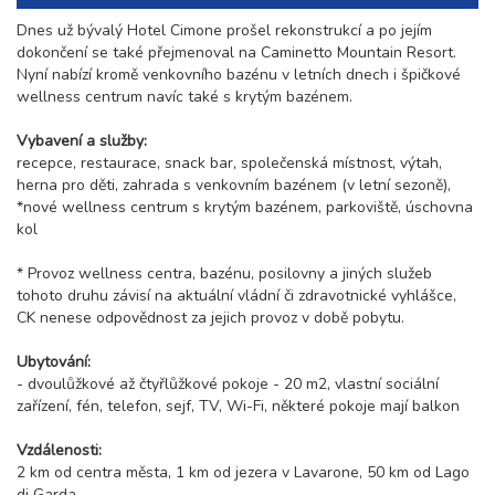
Dnes už bývalý Hotel Cimone prošel rekonstrukcí a po jejím
dokončení se také přejmenoval na Caminetto Mountain Resort.
Nyní nabízí kromě venkovního bazénu v letních dnech i špičkové
wellness centrum navíc také s krytým bazénem.
Vybavení a služby:
recepce, restaurace, snack bar, společenská místnost, výtah,
herna pro děti, zahrada s venkovním bazénem (v letní sezoně),
*nové wellness centrum s krytým bazénem, parkoviště, úschovna
kol
* Provoz wellness centra, bazénu, posilovny a jiných služeb
tohoto druhu závisí na aktuální vládní či zdravotnické vyhlášce,
CK nenese odpovědnost za jejich provoz v době pobytu.
Ubytování:
- dvoulůžkové až čtyřlůžkové pokoje - 20 m2, vlastní sociální
zařízení, fén, telefon, sejf, TV, Wi-Fi, některé pokoje mají balkon
Vzdálenosti:
2 km od centra města, 1 km od jezera v Lavarone, 50 km od Lago
di Garda