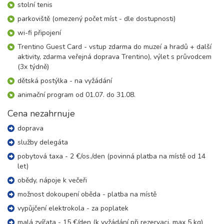
06.09. - 09.09.26
stolní tenis
4 dny (3 noci)
neděle - středa
parkoviště (omezený počet míst - dle dostupnosti)
6 600 Kč
rezervovat
wi-fi připojení
06.09. - 10.09.26
5 dní (4 noci)
Trentino Guest Card - vstup zdarma do muzeí a hradů + další
neděle - čtvrtek
aktivity, zdarma veřejná doprava Trentino), výlet s průvodcem
8 800 Kč
rezervovat
(3x týdně)
06.09. - 11.09.26
dětská postýlka - na vyžádání
6 dní (5 nocí)
neděle - pátek
animační program od 01.07. do 31.08.
11 000 Kč
rezervovat
Cena nezahrnuje
06.09. - 13.09.26
8 dní (7 nocí)
neděle - neděle
doprava
15 300 Kč
rezervovat
služby delegáta
13.09. - 15.09.26
pobytová taxa - 2 €/os./den (povinná platba na místě od 14
3 dny (2 noci)
neděle - úterý
let)
4 400 Kč
rezervovat
obědy, nápoje k večeři
13.09. - 16.09.26
možnost dokoupení oběda - platba na místě
4 dny (3 noci)
neděle - středa
vypůjčení elektrokola - za poplatek
6 600 Kč
rezervovat
malá zvířata - 15 €/den (k vyžádání při rezervaci, max 5 kg)