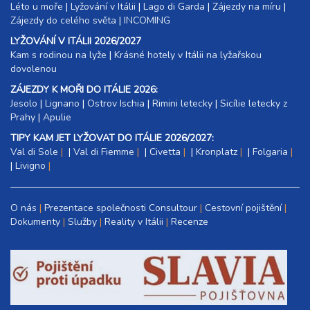
Léto u moře
|
11 000 Kč
Lyžování v Itálii
|
Lago di Garda
|
Zájezdy na míru
|
rezervovat
Zájezdy do celého světa
|
INCOMING
27.09. - 04.10.26
8 dní (7 nocí)
LYŽOVÁNÍ V ITÁLII 2026/2027
neděle - neděle
Kam s rodinou na lyže
|​
Krásné hotely v Itálii na lyžařskou
15 300 Kč
rezervovat
dovolenou
ZÁJEZDY K MOŘI DO ITÁLIE 2026:
Jesolo
|
Lignano
|
Ostrov Ischia
|
Rimini letecky
|
Sicílie letecky z
Prahy
|
Apulie
TIPY KAM JET LYŽOVAT DO ITÁLIE 2026/2027:
Val di Sole
|
Val di Fiemme
|
Civetta
|
Kronplatz
|
Folgaria
|
Livigno
O nás
Prezentace společnosti Consultour
Cestovní pojištění
Dokumenty
Služby
Reality v Itálii
Recenze