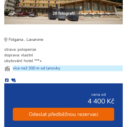
28 fotografií
Folgaria
Lavarone
strava: polopenze
doprava: vlastní
ubytování: hotel ***+
více než 300 m od lanovky
cena od
4 400 Kč
Odeslat předběžnou rezervaci