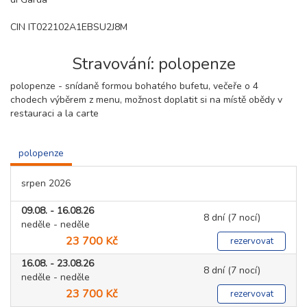
CIN IT022102A1EBSU2J8M
Stravování: polopenze
polopenze - snídaně formou bohatého bufetu, večeře o 4
chodech výběrem z menu, možnost doplatit si na místě obědy v
restauraci a la carte
polopenze
srpen 2026
09.08. - 16.08.26
8 dní (7 nocí)
neděle - neděle
23 700 Kč
rezervovat
16.08. - 23.08.26
8 dní (7 nocí)
neděle - neděle
23 700 Kč
rezervovat