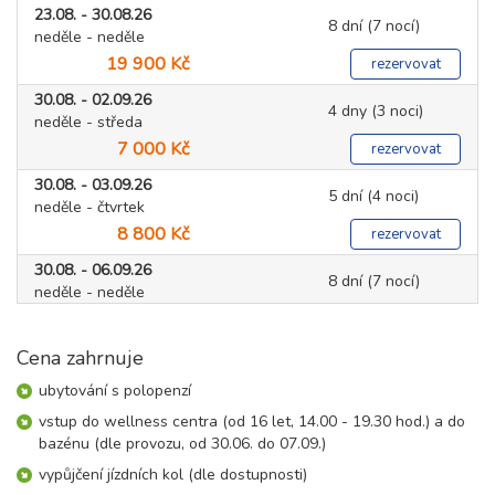
23.08. - 30.08.26
8 dní (7 nocí)
neděle - neděle
19 900 Kč
rezervovat
30.08. - 02.09.26
4 dny (3 noci)
neděle - středa
7 000 Kč
rezervovat
30.08. - 03.09.26
5 dní (4 noci)
neděle - čtvrtek
8 800 Kč
rezervovat
30.08. - 06.09.26
8 dní (7 nocí)
neděle - neděle
15 700 Kč
rezervovat
Cena zahrnuje
září 2026
ubytování s polopenzí
06.09. - 08.09.26
vstup do wellness centra (od 16 let, 14.00 - 19.30 hod.) a do
3 dny (2 noci)
neděle - úterý
bazénu (dle provozu, od 30.06. do 07.09.)
4 400 Kč
rezervovat
vypůjčení jízdních kol (dle dostupnosti)