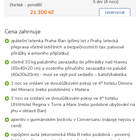
5 dní (4 noci)
čtvrtek - pondělí
21 300 Kč
rezervovat
17.09. - 21.09.26
5 dní (4 noci)
čtvrtek - pondělí
Cena zahrnuje
22 800 Kč
rezervovat
zpáteční letenka Praha-Bari (přímý let z Prahy, letecká
24.09. - 28.09.26
přeprava včetně letištních a bezpečnostních tax, palivové
5 dní (4 noci)
čtvrtek - pondělí
přirážky a emisního příplatku)
22 700 Kč
rezervovat
včetně 10 kg palubního zavazadla do přihrádky nad hlavou
(55×40×20 cm) a osobního příručního zavazadla na palubě
říjen 2026
(40x30x20cm) - musí se vejít pod sedadlo – batoh/kabelka
1 noc se snídaní ve dvoulůžkovém pokoji ve 4* hotelu Dimora
01.10. - 05.10.26
del Monaco (nebo podobném) v Matera
5 dní (4 noci)
čtvrtek - pondělí
3 noci se snídaní ve dvoulůžkovém pokoji ve 4* hotelu
19 900 Kč
rezervovat
UNAHotel Regina v Torre a Mare (nebo podobné ubytování na
08.10. - 12.10.26
jihu v oblasti Bari)
5 dní (4 noci)
čtvrtek - pondělí
aperitiv v gurmánském bistrotu v Conversanu (nápoje nejsou v
18 300 Kč
rezervovat
ceně)
vypůjčení auta (ekonomická třída B nebo podobná – povinný
15.10. - 19.10.26
5 dní (4 noci)