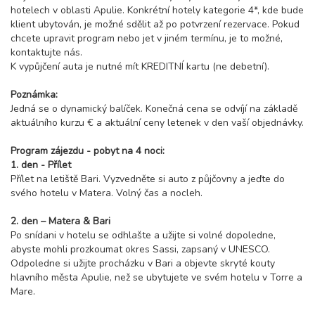
hotelech v oblasti Apulie. Konkrétní hotely kategorie 4*, kde bude
klient ubytován, je možné sdělit až po potvrzení rezervace. Pokud
chcete upravit program nebo jet v jiném termínu, je to možné,
kontaktujte nás.
K vypůjčení auta je nutné mít KREDITNÍ kartu (ne debetní).
Poznámka:
Jedná se o dynamický balíček. Konečná cena se odvíjí na základě
aktuálního kurzu € a aktuální ceny letenek v den vaší objednávky.
Program zájezdu - pobyt na 4 noci:
1. den - Přílet
Přílet na letiště Bari. Vyzvedněte si auto z půjčovny a jeďte do
svého hotelu v Matera. Volný čas a nocleh.
2. den – Matera & Bari
Po snídani v hotelu se odhlašte a užijte si volné dopoledne,
abyste mohli prozkoumat okres Sassi, zapsaný v UNESCO.
Odpoledne si užijte procházku v Bari a objevte skryté kouty
hlavního města Apulie, než se ubytujete ve svém hotelu v Torre a
Mare.