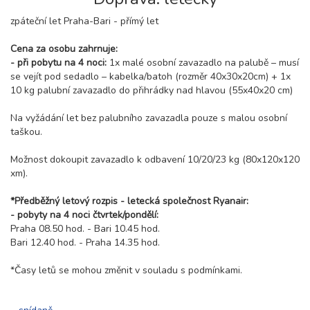
zpáteční let Praha-Bari - přímý let
Cena za osobu zahrnuje:
- při pobytu na 4 noci:
1x malé osobní zavazadlo na palubě – musí
se vejít pod sedadlo – kabelka/batoh (rozměr 40x30x20cm) + 1x
10 kg palubní zavazadlo do přihrádky nad hlavou (55x40x20 cm)
Na vyžádání let bez palubního zavazadla pouze s malou osobní
taškou.
Možnost dokoupit zavazadlo k odbavení 10/20/23 kg (80x120x120
xm).
*Předběžný letový rozpis - letecká společnost Ryanair:
- pobyty na 4 noci čtvrtek/pondělí:
Praha 08.50 hod. - Bari 10.45 hod.
Bari 12.40 hod. - Praha 14.35 hod.
*Časy letů se mohou změnit v souladu s podmínkami.