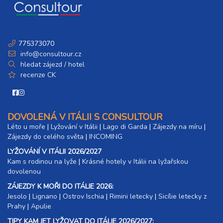
775373070
info@consultour.cz
hledat zájezd / hotel
recenze CK
DOVOLENÁ V ITÁLII S CONSULTOUR
Léto u moře
|
Lyžování v Itálii
|
Lago di Garda
|
Zájezdy na míru
|
Zájezdy do celého světa
|
INCOMING
LYŽOVÁNÍ V ITÁLII 2026/2027
Kam s rodinou na lyže
|​
Krásné hotely v Itálii na lyžařskou
dovolenou
ZÁJEZDY K MOŘI DO ITÁLIE 2026:
Jesolo
|
Lignano
|
Ostrov Ischia
|
Rimini letecky
|
Sicílie letecky z
Prahy
|
Apulie
TIPY KAM JET LYŽOVAT DO ITÁLIE 2026/2027: