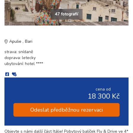
47 fotografií
Apulie
Bari
strava: snídaně
doprava: letecky
ubytování: hotel ****
cena od
18 300 Kč
Odeslat předběžnou rezervaci
Objevte s námi další část Itálie! Pobytový balíček Fly & Drive ve 4*