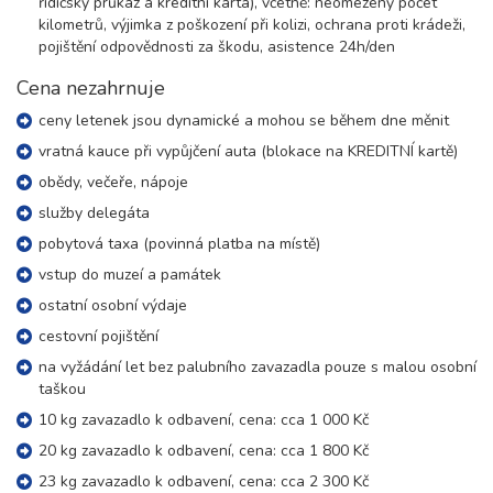
řidičský průkaz a kreditní karta), včetně: neomezený počet
čtvrtek - pondělí
kilometrů, výjimka z poškození při kolizi, ochrana proti krádeži,
18 600 Kč
rezervovat
pojištění odpovědnosti za škodu, asistence 24h/den
Cena nezahrnuje
ceny letenek jsou dynamické a mohou se během dne měnit
vratná kauce při vypůjčení auta (blokace na KREDITNÍ kartě)
obědy, večeře, nápoje
služby delegáta
pobytová taxa (povinná platba na místě)
vstup do muzeí a památek
ostatní osobní výdaje
cestovní pojištění
na vyžádání let bez palubního zavazadla pouze s malou osobní
taškou
10 kg zavazadlo k odbavení, cena: cca 1 000 Kč
20 kg zavazadlo k odbavení, cena: cca 1 800 Kč
23 kg zavazadlo k odbavení, cena: cca 2 300 Kč