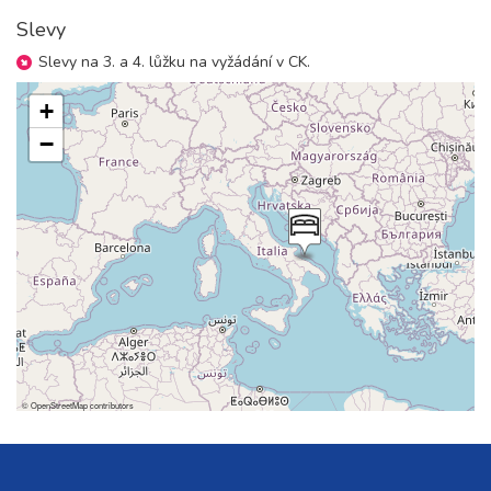
Slevy
Slevy na 3. a 4. lůžku na vyžádání v CK.
+
−
©
OpenStreetMap
contributors