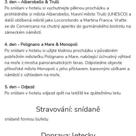
3. den – Alberobello & Trulli
Po snídani v hotelu si vychutnejte pěknou procházku a
prohlédněte si města Alberobello, hlavní město Trulli (UNESCO) a
další oblíbená městě jako Locorotondo a Martina Franca. Vraťte
se do Conversana na chutný aperitiv do gurmánského bistrotu na
zámeckém náměstí.
4. den - Polignano a Mare & Monopoli
Po snídani v hotelu si užijte klidnou procházku v půvabném
pobřežním městečku Polignano a Mare, nabízející úchvatný výhled
na moře z mnoha panoramatických teras. Odpoledne objevte
přímořské město Monopoli s jeho přístavem, barevnými uličkami a
náměstí s výhledem na moře.
5. den – Odjezd
Po snídani v hotelu odjezd zpět na letiště ke zpátečnímu letu.
Stravování: snídaně
snídaně formou bufetu
Doprava: letecky