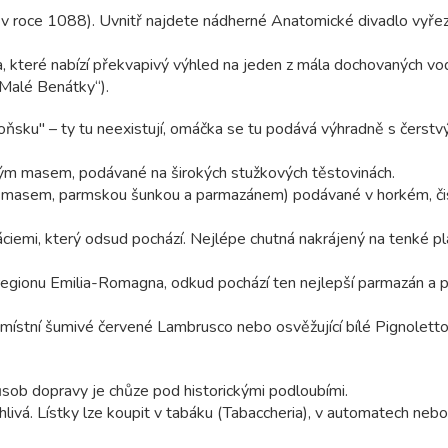
ž v roce 1088). Uvnitř najdete nádherné Anatomické divadlo vyře
la, které nabízí překvapivý výhled na jeden z mála dochovaných vo
„Malé Benátky“).
sku" – ty tu neexistují, omáčka se tu podává výhradně s čerstv
ým masem, podávané na širokých stužkových těstovinách.
m masem, parmskou šunkou a parmazánem) podávané v horkém, č
ciemi, který odsud pochází. Nejlépe chutná nakrájený na tenké pl
regionu Emilia-Romagna, odkud pochází ten nejlepší parmazán a
 místní šumivé červené Lambrusco nebo osvěžující bílé Pignoletto
sob dopravy je chůze pod historickými podloubími.
livá. Lístky lze koupit v tabáku (Tabaccheria), v automatech nebo