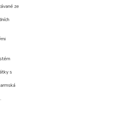
závané ze
dních
ými
istém
átky s
 parmská
.