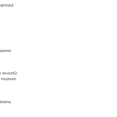
pohoří nabízí jedinečné spojení horské
 parmská
krajiny a středomořského klimatu, díky
čemuž láká návštěvníky po celý rok.
.
Hora tisíce kontrastů Monte Baldo...
tazione
h skvostů:
ké muzeum
eznamu