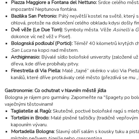
Piazza Maggiore a Fontana del Nettuno:
Srdce celého města
impozantní Neptunova fontána.
Bazilika San Petronio:
Pátý největší kostel na světě, který 
cihlová, protože na dokončení celého obkladu kdysi došly fi
Dvě věže (Le Due Torri):
Symboly města. Věže
Asinelli
a
G
dokonce víc než věž v Pise!).
Bolognská podloubí (Portici):
Téměř 40 kilometrů krytých cho
San Luca
na kopci nad městem.
Archiginnasio:
Bývalé sídlo boloňské univerzity (založené u
dřeva, kde dříve probíhaly pitvy.
Finestrella di Via Piella:
Malé „tajné“ okénko v ulici Via Piel
kanálů, které dříve protkávaly celé město (přezdívá se mu 
Gastronomie: Co ochutnat v hlavním městě jídla
Bologna je rájem pro gurmány. Zapomeňte na "špagety po boloň
vaječnými těstovinami!
Tagliatelle al Ragù:
Skutečné, poctivé boloňské ragú s mlet
Tortellini in Brodo:
Malé plněné taštičky (tradičně vepřový
kapouním vývaru.
Mortadella Bologna:
Slavný obří salám s kousky tuku a pistá
místním pečivem
tigelle
nebo
crescentina
.