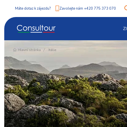
Máte dotaz k zájezdu?
Zavolejte nám +420 775 373 070
Pokračování
Z
Hlavní stránka
Itálie