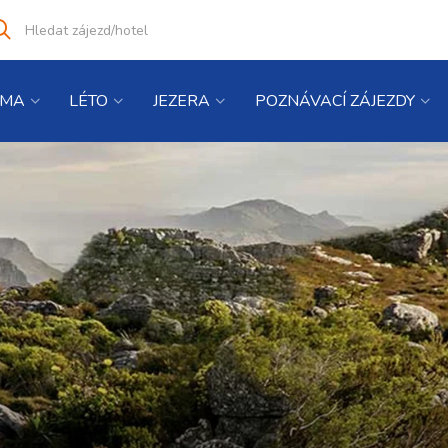
Vyhledat
co
hledáte
IMA
LÉTO
JEZERA
POZNÁVACÍ ZÁJEZDY