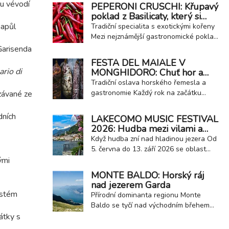
propojuje italská historická městečka,
u vévodí
PEPERONI CRUSCHI: Křupavý
kvalitní víno a regionální gastronomii.
poklad z Basilicaty, který si
Jednou ze zastávek této oblíbené akce
získal celou Itálii
napůl
Tradiční specialita s exotickými kořeny
je také malebné kalábrijské městečko
Mezi nejznámější gastronomické poklady
Fiumefreddo Bruzio...
regionu Basilicata patří peperoni
Garisenda
cruschi ze města Senise. Tyto sušené
FESTA DEL MAIALE V
papriky s chráněným zeměpisným
rio di
MONGHIDORO: Chuť hor a
označením PGI jsou dnes nedílnou
tradice norcinského řemesla
Tradiční oslava horského řemesla a
součástí místní kuchyně, přesto jejich
gastronomie Každý rok na začátku
závané ze
historie sahá až do Karibiku. Do jižní...
března se malebné městečko
Monghidoro v Emilia-Romagna,
dních
LAKECOMO MUSIC FESTIVAL
nedaleko Bologna na hranici s
2026: Hudba mezi vilami a
Appeniny, promění v jednu z
zahradami slavného jezera
Když hudba zní nad hladinou jezera Od
nejzajímavějších gastronomických
5. června do 13. září 2026 se oblast
událostí regionu – Festa del Maiale,
kolem Lago di Como opět promění v
ými
tedy slavnost prasete. Tato akce
otevřené koncertní pódium. LakeComo
MONTE BALDO: Horský ráj
oslavuje...
Music Festival nabídne desítky
nad jezerem Garda
vystoupení v historických vilách,
istém
Přírodní dominanta regionu Monte
zahradách s výhledem na jezero,
Baldo se tyčí nad východním břehem
divadlech i v samotném centru města
jezera Garda a patří k nejvýraznějším
átky s
Como. Festival si...
přírodním dominantám celé oblasti. Toto