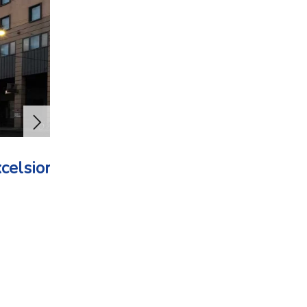
celsior****
Hotel Il Guercino**** -
Bologna
letecky
snídaně
8 500 Kč
3 dny od
TERMÍNY A CENY