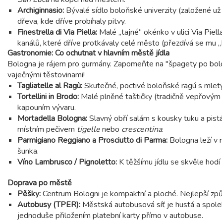
Archiginnasio:
Bývalé sídlo boloňské univerzity (založené u
dřeva, kde dříve probíhaly pitvy.
Finestrella di Via Piella:
Malé „tajné“ okénko v ulici Via Piel
kanálů, které dříve protkávaly celé město (přezdívá se mu 
Gastronomie: Co ochutnat v hlavním městě jídla
Bologna je rájem pro gurmány. Zapomeňte na "špagety po boloň
vaječnými těstovinami!
Tagliatelle al Ragù:
Skutečné, poctivé boloňské ragú s mlet
Tortellini in Brodo:
Malé plněné taštičky (tradičně vepřový
kapouním vývaru.
Mortadella Bologna:
Slavný obří salám s kousky tuku a pistá
místním pečivem
tigelle
nebo
crescentina
.
Parmigiano Reggiano a Prosciutto di Parma:
Bologna leží v 
šunka.
Víno Lambrusco / Pignoletto:
K těžšímu jídlu se skvěle hodí
Doprava po městě
Pěšky:
Centrum Bologni je kompaktní a ploché. Nejlepší způ
Autobusy (TPER):
Městská autobusová síť je hustá a spoleh
jednoduše přiložením platební karty přímo v autobuse.