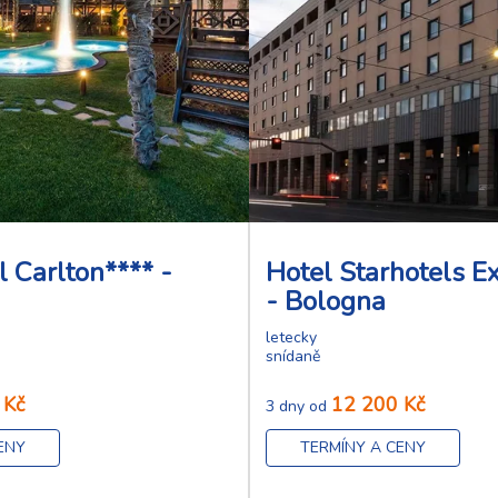
l Carlton**** -
Hotel Starhotels Ex
- Bologna
letecky
snídaně
 Kč
12 200 Kč
3 dny od
ENY
TERMÍNY A CENY