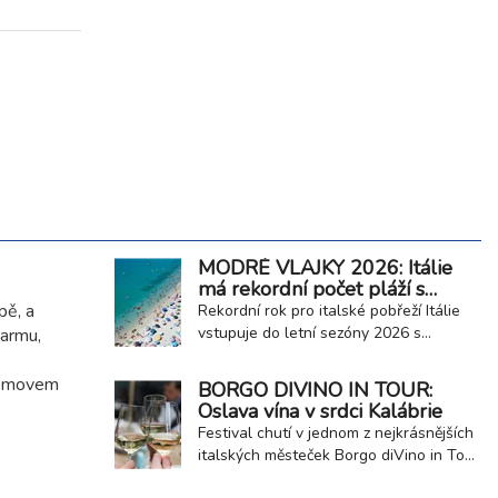
MODRÉ VLAJKY 2026: Itálie
má rekordní počet pláží s
oceněním kvality
pě, a
Rekordní rok pro italské pobřeží Itálie
vstupuje do letní sezóny 2026 s
šarmu,
rekordním počtem ocenění Blue Flag
neboli Modrá vlajka. Toto prestižní
 domovem
BORGO DIVINO IN TOUR:
mezinárodní ocenění získalo celkem 257
Oslava vína v srdci Kalábrie
přímořských a jezerních obcí, což
Festival chutí v jednom z nejkrásnějších
potvrzuje vysokou kvalitu místních pláží,
italských městeček Borgo diVino in Tour
čistotu vody i úroveň poskytovaných...
je putovní vinařský festival, který