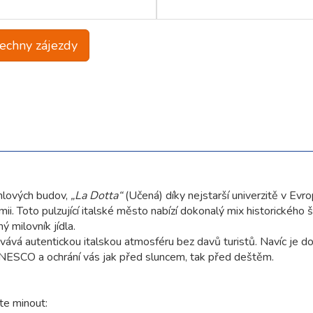
echny zájezdy
ihlových budov,
„La Dotta“
(Učená) díky nejstarší univerzitě v Evro
i. Toto pulzující italské město nabízí dokonalý mix historického 
 milovník jídla.
vává autentickou italskou atmosféru bez davů turistů. Navíc je
 UNESCO a ochrání vás jak před sluncem, tak před deštěm.
te minout: