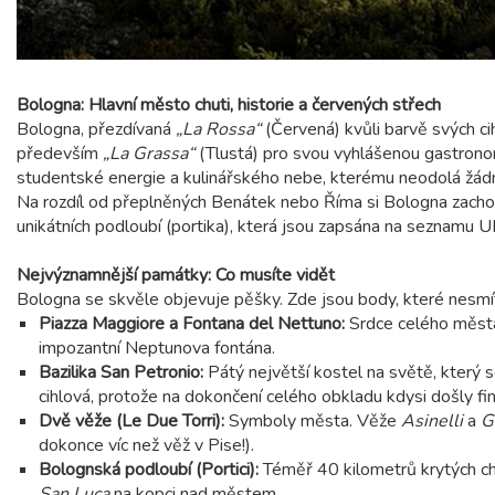
Bologna: Hlavní město chuti, historie a červených střech
Bologna, přezdívaná
„La Rossa“
(Červená) kvůli barvě svých c
především
„La Grassa“
(Tlustá) pro svou vyhlášenou gastronomi
studentské energie a kulinářského nebe, kterému neodolá žádný
Na rozdíl od přeplněných Benátek nebo Říma si Bologna zacho
unikátních podloubí (portika), která jsou zapsána na seznamu
Nejvýznamnější památky: Co musíte vidět
Bologna se skvěle objevuje pěšky. Zde jsou body, které nesmí
Piazza Maggiore a Fontana del Nettuno:
Srdce celého města
impozantní Neptunova fontána.
Bazilika San Petronio:
Pátý největší kostel na světě, který 
cihlová, protože na dokončení celého obkladu kdysi došly fi
Dvě věže (Le Due Torri):
Symboly města. Věže
Asinelli
a
G
dokonce víc než věž v Pise!).
Bolognská podloubí (Portici):
Téměř 40 kilometrů krytých cho
San Luca
na kopci nad městem.