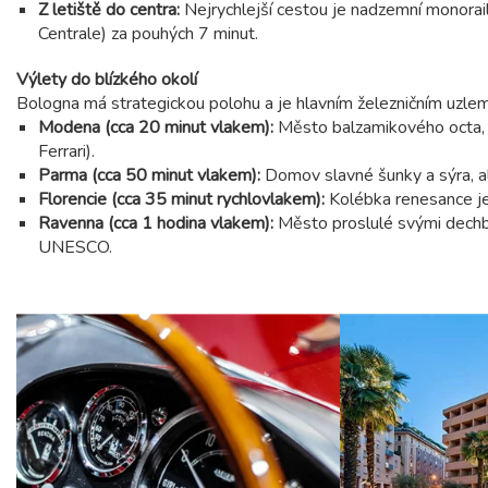
Z letiště do centra:
Nejrychlejší cestou je nadzemní monorai
Centrale) za pouhých 7 minut.
Výlety do blízkého okolí
Bologna má strategickou polohu a je hlavním železničním uzlem
Modena (cca 20 minut vlakem):
Město balzamikového octa, p
Ferrari).
Parma (cca 50 minut vlakem):
Domov slavné šunky a sýra, al
Florencie (cca 35 minut rychlovlakem):
Kolébka renesance je
Ravenna (cca 1 hodina vlakem):
Město proslulé svými dechb
UNESCO.