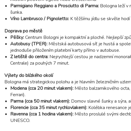
Parmigiano Reggiano a Prosciutto di Parma:
Bologna leží v 
šunka.
Víno Lambrusco / Pignoletto:
K těžšímu jídlu se skvěle hodí
Doprava po městě
Pěšky:
Centrum Bologni je kompaktní a ploché. Nejlepší způ
Autobusy (TPER):
Městská autobusová síť je hustá a spoleh
jednoduše přiložením platební karty přímo v autobuse.
Z letiště do centra:
Nejrychlejší cestou je nadzemní monorai
Centrale) za pouhých 7 minut.
Výlety do blízkého okolí
Bologna má strategickou polohu a je hlavním železničním uzlem
Modena (cca 20 minut vlakem):
Město balzamikového octa, p
Ferrari).
Parma (cca 50 minut vlakem):
Domov slavné šunky a sýra, al
Florencie (cca 35 minut rychlovlakem):
Kolébka renesance je
Ravenna (cca 1 hodina vlakem):
Město proslulé svými dechb
UNESCO.