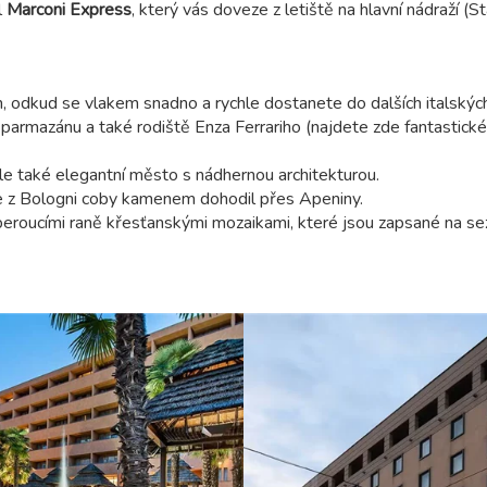
l
Marconi Express
, který vás doveze z letiště na hlavní nádraží (S
, odkud se vlakem snadno a rychle dostanete do dalších italskýc
armazánu a také rodiště Enza Ferrariho (najdete zde fantastic
e také elegantní město s nádhernou architekturou.
 z Bologni coby kamenem dohodil přes Apeniny.
eroucími raně křesťanskými mozaikami, které jsou zapsané na s