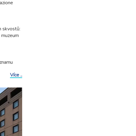
tazione
h skvostů:
ké muzeum
eznamu
Více ..