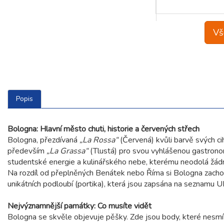
Vš
Popis
Bologna: Hlavní město chuti, historie a červených střech
Bologna, přezdívaná
„La Rossa“
(Červená) kvůli barvě svých c
především
„La Grassa“
(Tlustá) pro svou vyhlášenou gastronomi
studentské energie a kulinářského nebe, kterému neodolá žádný
Na rozdíl od přeplněných Benátek nebo Říma si Bologna zacho
unikátních podloubí (portika), která jsou zapsána na seznamu
Nejvýznamnější památky: Co musíte vidět
Bologna se skvěle objevuje pěšky. Zde jsou body, které nesmí