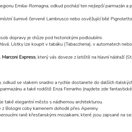
regionu Emilia-Romagna, odkud pochází ten nejlepší parmazán a
 místní šumivé červené Lambrusco nebo osvěžující bílé Pignoletto
sob dopravy je chůze pod historickými podloubími.
livá. Lístky lze koupit v tabáku (Tabaccheria), v automatech nebo
l
Marconi Express
, který vás doveze z letiště na hlavní nádraží (S
, odkud se vlakem snadno a rychle dostanete do dalších italskýc
armazánu a také rodiště Enza Ferrariho (najdete zde fantastic
e také elegantní město s nádhernou architekturou.
 z Bologni coby kamenem dohodil přes Apeniny.
eroucími raně křesťanskými mozaikami, které jsou zapsané na s