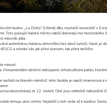
ihlových budov,
„La Dotta“
(Učená) díky nejstarší univerzitě v Evro
i. Toto pulzující italské město nabízí dokonalý mix historického 
 milovník jídla.
vává autentickou italskou atmosféru bez davů turistů. Navíc je
 UNESCO a ochrání vás jak před sluncem, tak před deštěm.
te minout:
. Monumentální náměstí obklopené středověkými paláci, kterém
se nachází na hlavním náměstí. Jeho fasáda je napůl mramorová a 
nance.
arisenda
pocházejí ze 12. století. Obě jsou viditelně nakloněné (
deb lemuje ulice centra. Nejdelší z nich vede až k bazilice
Santua