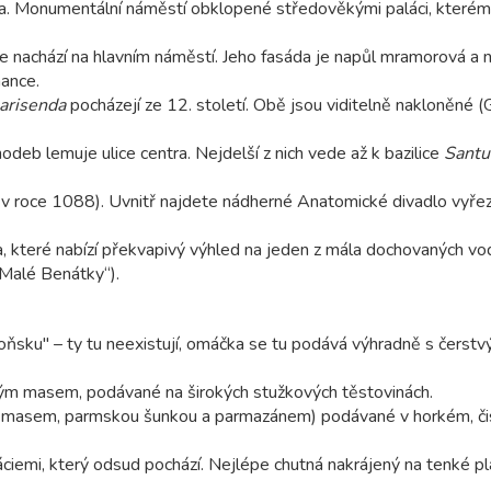
. Monumentální náměstí obklopené středověkými paláci, kterém
se nachází na hlavním náměstí. Jeho fasáda je napůl mramorová a 
nance.
arisenda
pocházejí ze 12. století. Obě jsou viditelně nakloněné (
deb lemuje ulice centra. Nejdelší z nich vede až k bazilice
Santua
ž v roce 1088). Uvnitř najdete nádherné Anatomické divadlo vyře
la, které nabízí překvapivý výhled na jeden z mála dochovaných vo
„Malé Benátky“).
sku" – ty tu neexistují, omáčka se tu podává výhradně s čerstv
ým masem, podávané na širokých stužkových těstovinách.
m masem, parmskou šunkou a parmazánem) podávané v horkém, č
ciemi, který odsud pochází. Nejlépe chutná nakrájený na tenké pl