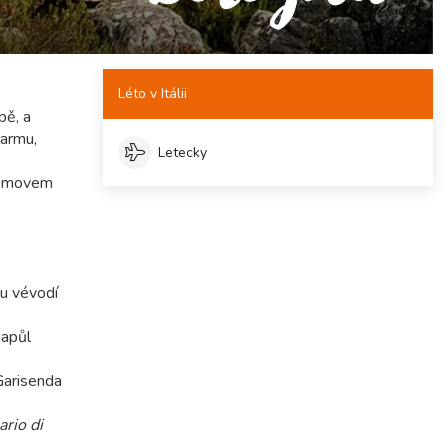
Léto v Itálii
pě, a
šarmu,
Letecky
 domovem
u vévodí
napůl
Garisenda
rio di