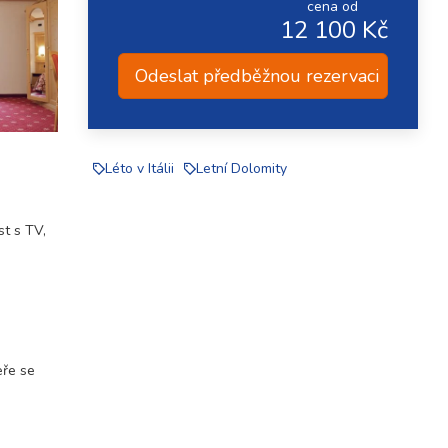
cena od
12 100 Kč
Odeslat předběžnou rezervaci
Léto v Itálii
Letní Dolomity
st s TV,
eře se