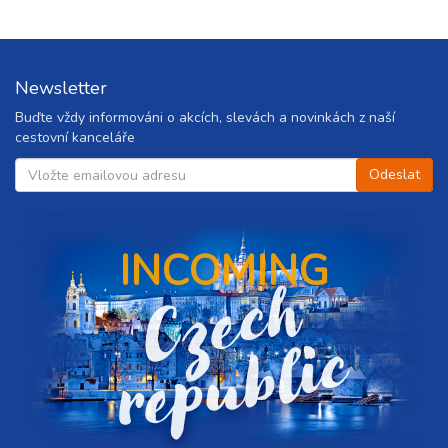
Newsletter
Buďte vždy informováni o akcích, slevách a novinkách z naší
cestovní kanceláře
INCOMING
C
z
e
c
h
r
e
p
u
b
l
i
c