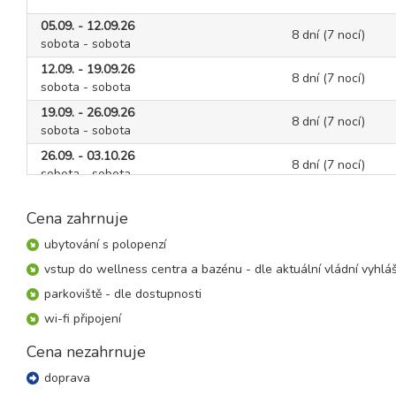
05.09. - 12.09.26
8 dní (7 nocí)
sobota - sobota
12.09. - 19.09.26
8 dní (7 nocí)
sobota - sobota
19.09. - 26.09.26
8 dní (7 nocí)
sobota - sobota
26.09. - 03.10.26
8 dní (7 nocí)
sobota - sobota
říjen 2026
Cena zahrnuje
03.10. - 10.10.26
ubytování s polopenzí
8 dní (7 nocí)
sobota - sobota
vstup do wellness centra a bazénu - dle aktuální vládní vyhlá
10.10. - 17.10.26
parkoviště - dle dostupnosti
8 dní (7 nocí)
sobota - sobota
wi-fi připojení
17.10. - 24.10.26
8 dní (7 nocí)
sobota - sobota
Cena nezahrnuje
24.10. - 31.10.26
doprava
8 dní (7 nocí)
sobota - sobota