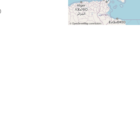
)
©
OpenStreetMap
contributors