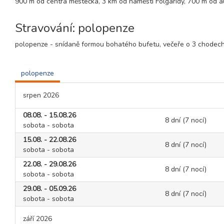
900 m od centra městečka, 3 km od náměstí Folgaridy, 700 m od 
Stravování: polopenze
polopenze - snídaně formou bohatého bufetu, večeře o 3 chodech
polopenze
srpen 2026
08.08. - 15.08.26
8 dní (7 nocí)
sobota - sobota
15.08. - 22.08.26
8 dní (7 nocí)
sobota - sobota
22.08. - 29.08.26
8 dní (7 nocí)
sobota - sobota
29.08. - 05.09.26
8 dní (7 nocí)
sobota - sobota
září 2026