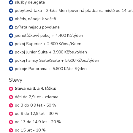
služby delegáta
pobytová taxa - 2 €/os./den (povinná platba na místě od 14 let
obědy, nápoje k večeři
zvířata nejsou povolena
jednolůžkový pokoj + 4.400 Kč/týden
pokoj Superior + 2.600 Kč/os./týden
pokoj Junior Suite + 3.900 Kč/os./týden
pokoj Family Suite/Suite + 5.600 Kč/os./týden
pokoje Panorama + 5.600 Kč/os./týden
Slevy
Sleva na 3. a 4. lůžku:
děti do 2,9 let - zdarma
od 3 do 8,9 let - 50 %
od 9 do 12,9 let - 30 %
od 13 do 14,9 let - 20 %
od 15 let - 10 %