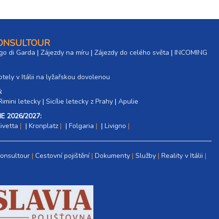
CONSULTOUR
go di Garda
|
Zájezdy na míru
|
Zájezdy do celého světa
|
INCOMING
tely v Itálii na lyžařskou dovolenou
:
Rimini letecky
|
Sicílie letecky z Prahy
|
Apulie
E 2026/2027:
ivetta
|
Kronplatz
|
Folgaria
|
Livigno
Consultour
Cestovní pojištění
Dokumenty
Služby
Reality v Itálii