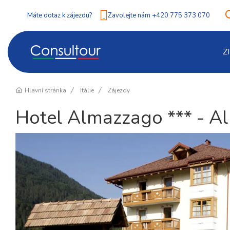
Máte dotaz k zájezdu?
Zavolejte nám +420 775 373 070
Z
Hlavní stránka
Itálie
Zájezdy
Hotel Almazzago *** - A