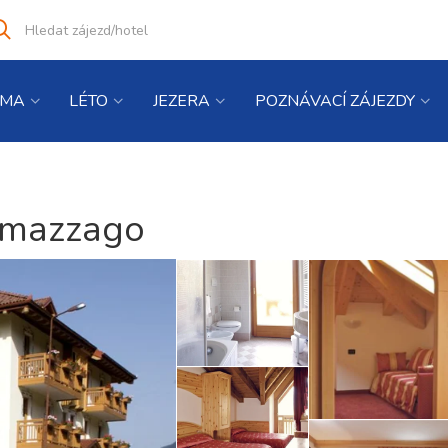
Vyhledat
co
hledáte
IMA
LÉTO
JEZERA
POZNÁVACÍ ZÁJEZDY
lmazzago