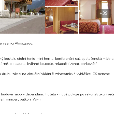
+39
e vesnici Almazzago.
ký koutek, stolní tenis, mini herna, konferenční sál, společenská místno
zně, bio sauna, bylinné koupele, relaxační zóna), parkoviště
o druhu závisí na aktuální vládní či zdravotnické vyhlášce, CK nenese
ní budově nebo v depandanci hotelu - nové pokoje po rekonstrukci (več
sejf, minibar, balkon, Wi-Fi