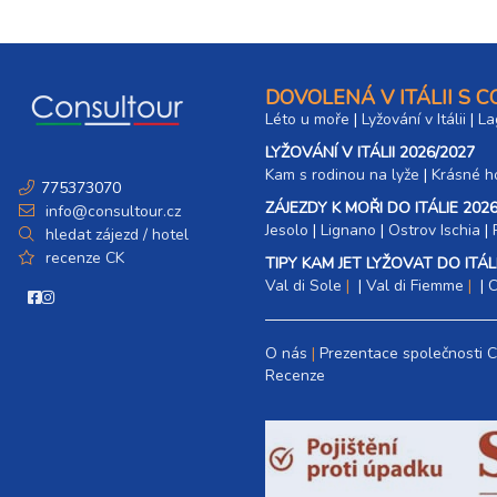
DOVOLENÁ V ITÁLII S 
Léto u moře
|
Lyžování v Itálii
|
La
LYŽOVÁNÍ V ITÁLII 2026/2027
Kam s rodinou na lyže
|​
Krásné ho
775373070
ZÁJEZDY K MOŘI DO ITÁLIE 2026
info@consultour.cz
Jesolo
|
Lignano
|
Ostrov Ischia
|
hledat zájezd / hotel
recenze CK
TIPY KAM JET LYŽOVAT DO ITÁLI
Val di Sole
|
Val di Fiemme
|
C
O nás
Prezentace společnosti 
Recenze