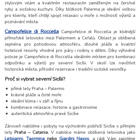
stylovým vilám a kvalitním restauracím zaměřeným na čerstvé
ryby a sicilskou kuchyni. Díky blízkosti Palerma je ideální volbou
pro klienty, kteří chtějí spojit relaxaci u moře s možností výletů a
poznávání města.
Campofelice di Roccella
Campofelice di Roccella je klidnější
přímořské letovisko mezi Palermem a Cefalù. Oblast je oblíbená
zejména pro pohodovou atmosféru, dlouhé pláže a kvalitní
hotelové resorty vhodné pro páry i rodiny s dětmi. Díky výhodné
poloze je Campofelice di Roccella ideálním místem pro kombinaci
odpočinku a výletů po severní Sicílii. V okolí lze navštívit
historická města, přírodní rezervace i tradiční sicilské vesničky.
Proč si vybrat severní Sicílii?
přímé lety Praha – Palermo
krásné pláže a čisté moře
ideální klima i v září a říjnu
kombinace relaxace, historie a gastronomie
autentická atmosféra pravé Sicílie
Zároveň nabízíme i pobyty na východním pobřeží Sicílie s přímými
lety
Praha – Catania.
V nabídce máme oblíbená letoviska jako
Letojanni
,
Taormina
nebo
Giardini Naxos
,
a rádi Vám zajistíme