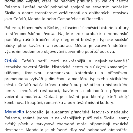
Borsellino Airport
, které se nachází přibližně 35 km od centra
Palerma. Letiště nabízí pohodlné spojení se severním pobřežím
Sicílie a dobré transferové vzdálenosti do oblíbených letovisek
jako Cefalù, Mondello nebo Campofelice di Roccella.
Palermo, hlavní město Sicílie, je fascinující směsicí historie, kultury
a středomořského života. Najdete zde arabské i normanské
památky, rušné tradiční trhy, elegantní bulváry i typické sicilské
uličky plné kaváren a restaurací. Město je zároveň ideálním
výchozím bodem pro objevování severního pobřeží ostrova.
Cefalù
Cefalù patří mezi nejkrásnější a nejvyhledávanější
letoviska severní Sicílie. Historické centrum s úzkými kamennými
uličkami, ikonickou normanskou katedrálou a přímořskou
promenádou vytváří jedinečnou atmosféru typického sicilského
města. Cefalù nabízí krásnou písečnou pláž přímo u historického
centra, množství restaurací, kaváren a obchodů i příjemnou
večerní atmosféru. Oblast je ideální pro klienty, kteří chtějí
kombinovat koupání, romantiku a poznávání místní kultury.
Mondello
Mondello je elegantní přímořské letovisko nedaleko
Palerma, známé jednou z nejkrásnějších pláží celé Sicílie. Jemný
světlý písek a tyrkysově zbarvené moře připomínají exotické
destinace. Mondello je oblíbené díky své pohodové atmosféře,