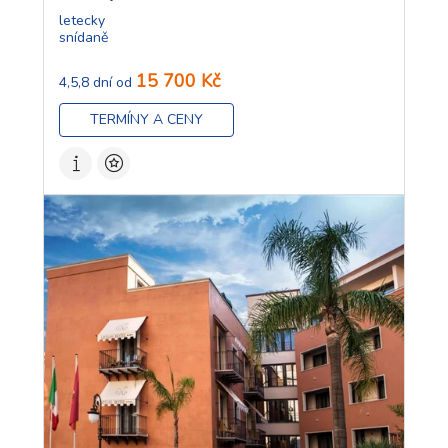
letecky
snídaně
15 700 Kč
4,5,8 dní od
TERMÍNY A CENY