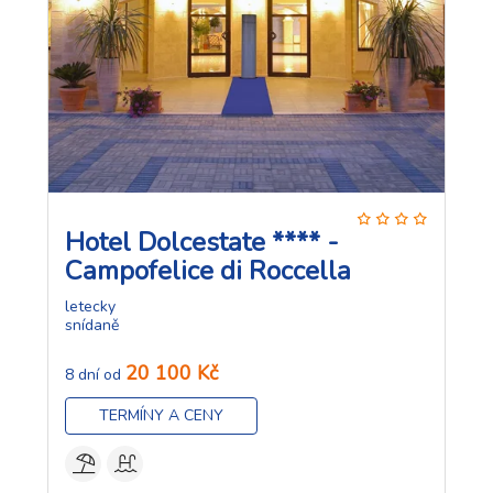
Hotel Dolcestate **** -
Campofelice di Roccella
letecky
snídaně
20 100 Kč
8 dní od
TERMÍNY A CENY