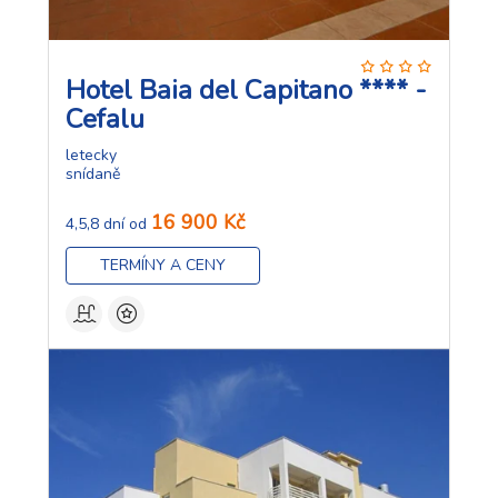
Hotel Baia del Capitano **** -
Cefalu
letecky
snídaně
16 900 Kč
4,5,8 dní od
TERMÍNY A CENY