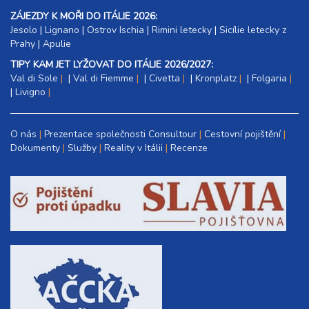
ZÁJEZDY K MOŘI DO ITÁLIE 2026:
Jesolo
|
Lignano
|
Ostrov Ischia
|
Rimini letecky
|
Sicílie letecky z
Prahy
|
Apulie
TIPY KAM JET LYŽOVAT DO ITÁLIE 2026/2027:
Val di Sole
|
Val di Fiemme
|
Civetta
|
Kronplatz
|
Folgaria
|
Livigno
O nás
Prezentace společnosti Consultour
Cestovní pojištění
Dokumenty
Služby
Reality v Itálii
Recenze