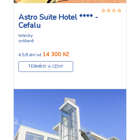
Astro Suite Hotel **** -
Cefalu
letecky
snídaně
14 300 Kč
4,5,8 dní od
TERMÍNY A CENY