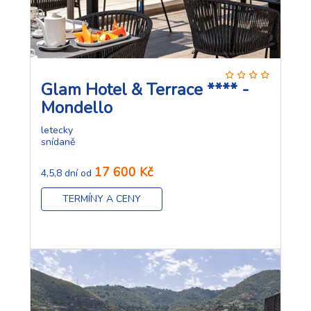
Glam Hotel & Terrace **** -
Mondello
letecky
snídaně
17 600 Kč
4,5,8 dní od
TERMÍNY A CENY