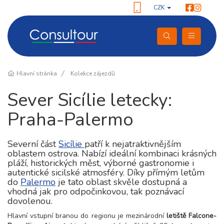
CZK
Hlavní stránka
Kolekce zájezdů
Sever Sicílie letecky:
Praha-Palermo
Severní část
Sicílie
patří k nejatraktivnějším
oblastem ostrova. Nabízí ideální kombinaci krásných
pláží, historických měst, výborné gastronomie i
autentické sicilské atmosféry. Díky přímým letům
do
Palermo
je tato oblast skvěle dostupná a
vhodná jak pro odpočinkovou, tak poznávací
dovolenou.
Hlavní vstupní branou do regionu je mezinárodní
letiště Falcone-