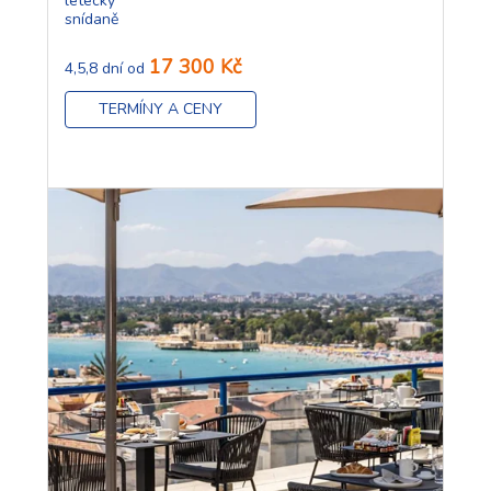
letecky
snídaně
17 300 Kč
4,5,8 dní od
TERMÍNY A CENY