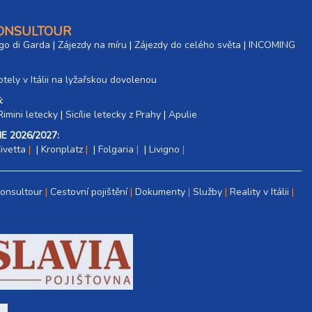
CONSULTOUR
go di Garda
|
Zájezdy na míru
|
Zájezdy do celého světa
|
INCOMING
tely v Itálii na lyžařskou dovolenou
:
Rimini letecky
|
Sicílie letecky z Prahy
|
Apulie
E 2026/2027:
ivetta
|
Kronplatz
|
Folgaria
|
Livigno
Consultour
Cestovní pojištění
Dokumenty
Služby
Reality v Itálii