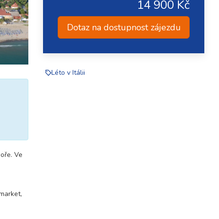
14 900 Kč
Dotaz na dostupnost zájezdu
Léto v Itálii
moře. Ve
 market,