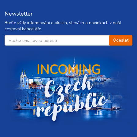
Newsletter
Buďte vždy informováni o akcích, slevách a novinkách z naší
cestovní kanceláře
INCOMING
C
z
e
c
h
r
e
p
u
b
l
i
c