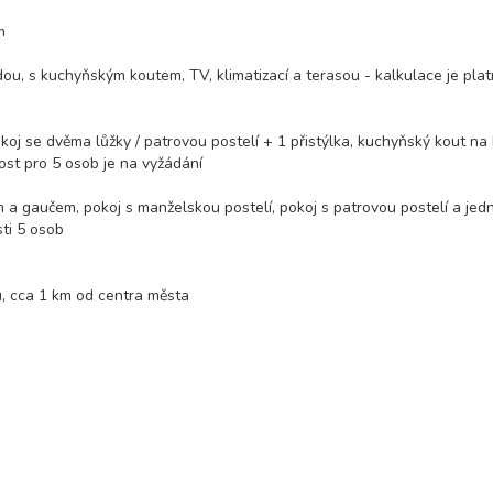
m
u, s kuchyňským koutem, TV, klimatizací a terasou - kalkulace je plat
oj se dvěma lůžky / patrovou postelí + 1 přistýlka, kuchyňský kout na 
nost pro 5 osob je na vyžádání
a gaučem, pokoj s manželskou postelí, pokoj s patrovou postelí a jed
sti 5 osob
, cca 1 km od centra města