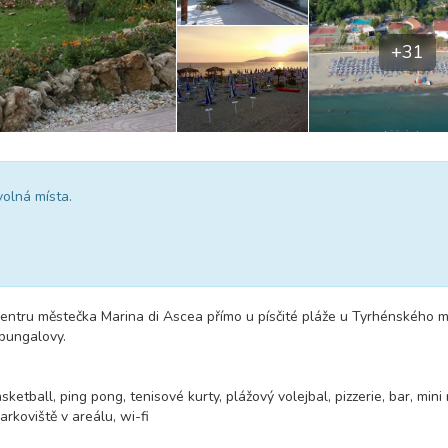
+31
volná místa.
centru městečka Marina di Ascea přímo u písčité pláže u Tyrhénského 
bungalovy.
sketball, ping pong, tenisové kurty, plážový volejbal, pizzerie, bar, mini
rkoviště v areálu, wi-fi