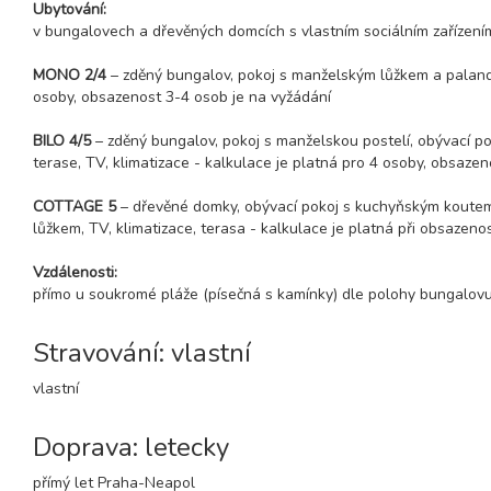
Ubytování:
v bungalovech a dřevěných domcích s vlastním sociálním zařízení
MONO 2/4
– zděný bungalov, pokoj s manželským lůžkem a palando
osoby, obsazenost 3-4 osob je na vyžádání
BILO 4/5
– zděný bungalov, pokoj s manželskou postelí, obývací pok
terase, TV, klimatizace - kalkulace je platná pro 4 osoby, obsaze
COTTAGE 5
– dřevěné domky, obývací pokoj s kuchyňským koutem 
lůžkem, TV, klimatizace, terasa - kalkulace je platná při obsazeno
Vzdálenosti:
přímo u soukromé pláže (písečná s kamínky) dle polohy bungalovu
Stravování: vlastní
vlastní
Doprava: letecky
přímý let Praha-Neapol