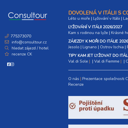
DOVOLENÁ V ITÁLII S 
Léto u moře
|
Lyžování v Itálii
|
La
LYŽOVÁNÍ V ITÁLII 2026/2027
Kam s rodinou na lyže
|​
Krásné ho
775373070
ZÁJEZDY K MOŘI DO ITÁLIE 2026
info@consultour.cz
Jesolo
|
Lignano
|
Ostrov Ischia
|
hledat zájezd / hotel
recenze CK
TIPY KAM JET LYŽOVAT DO ITÁLI
Val di Sole
|
Val di Fiemme
|
C
O nás
Prezentace společnosti 
Recenze