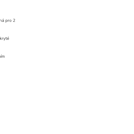
ná pro 2
kryté
ním