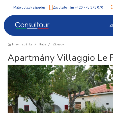
Máte dotaz k zájezdu?
Zavolejte nám +420 775 373 070
Z
Hlavní stránka
Itálie
Zájezdy
Apartmány Villaggio Le 