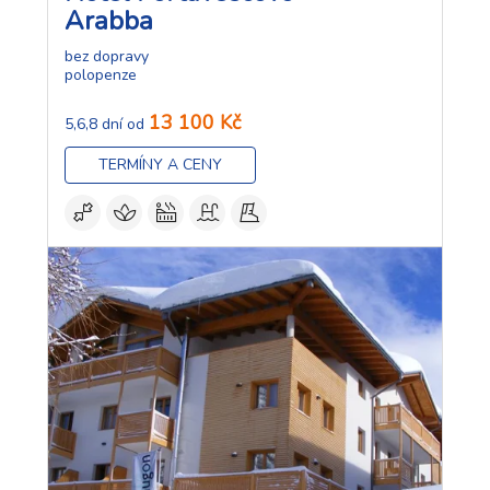
Arabba
bez dopravy
polopenze
13 100 Kč
5,6,8 dní od
TERMÍNY A CENY