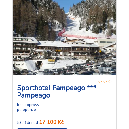
Sporthotel Pampeago *** -
Pampeago
bez dopravy
polopenze
17 100 Kč
5,6,8 dní od