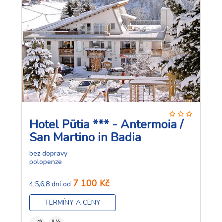
Hotel Pütia *** - Antermoia /
San Martino in Badia
bez dopravy
polopenze
7 100 Kč
4,5,6,8 dní od
TERMÍNY A CENY