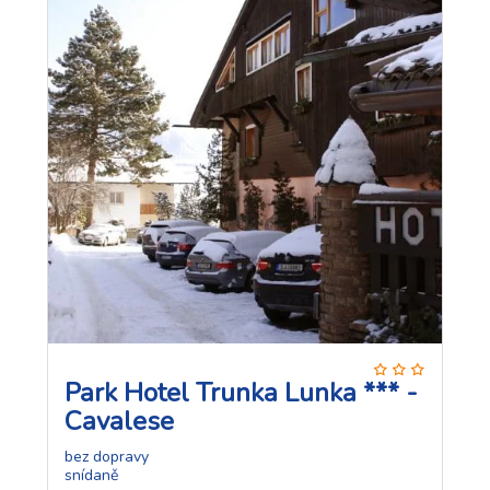
Park Hotel Trunka Lunka *** -
Cavalese
bez dopravy
snídaně