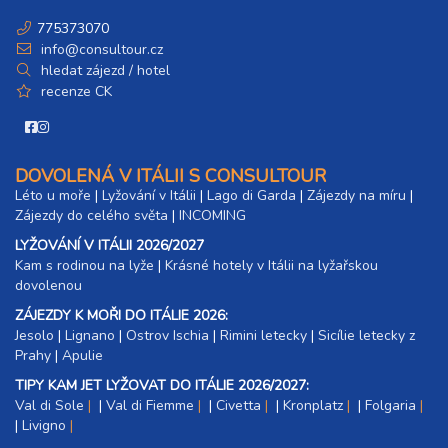
775373070
info@consultour.cz
hledat zájezd / hotel
recenze CK
DOVOLENÁ V ITÁLII S CONSULTOUR
Léto u moře
|
Lyžování v Itálii
|
Lago di Garda
|
Zájezdy na míru
|
Zájezdy do celého světa
|
INCOMING
LYŽOVÁNÍ V ITÁLII 2026/2027
Kam s rodinou na lyže
|​
Krásné hotely v Itálii na lyžařskou
dovolenou
ZÁJEZDY K MOŘI DO ITÁLIE 2026:
Jesolo
|
Lignano
|
Ostrov Ischia
|
Rimini letecky
|
Sicílie letecky z
Prahy
|
Apulie
TIPY KAM JET LYŽOVAT DO ITÁLIE 2026/2027:
Val di Sole
|
Val di Fiemme
|
Civetta
|
Kronplatz
|
Folgaria
|
Livigno