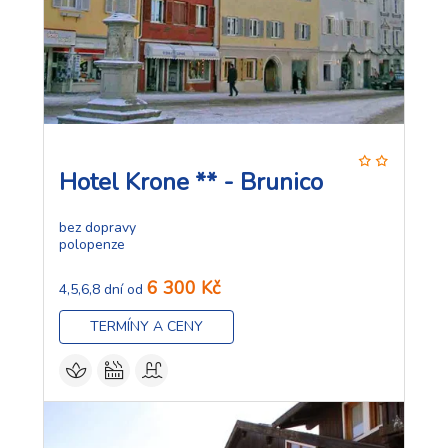
Hotel Krone ** - Brunico
bez dopravy
polopenze
6 300 Kč
4,5,6,8 dní od
TERMÍNY A CENY