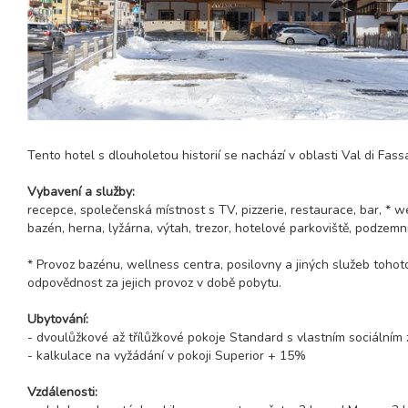
Tento hotel s dlouholetou historií se nachází v oblasti Val di Fass
Vybavení a služby:
recepce, společenská místnost s TV, pizzerie, restaurace, bar, * we
bazén, herna, lyžárna, výtah, trezor, hotelové parkoviště, podzemní
* Provoz bazénu, wellness centra, posilovny a jiných služeb tohot
odpovědnost za jejich provoz v době pobytu.
Ubytování:
- dvoulůžkové až třílůžkové pokoje Standard s vlastním sociálním za
- kalkulace na vyžádání v pokoji Superior + 15%
Vzdálenosti: