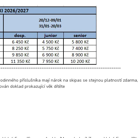
18 300 Kč
rezerv
10 500 Kč
rezerv
13 100 Kč
rezerv
18 300 Kč
rezerv
------------------------------------------------------------------
rodinného příslušníka mají nárok na skipas se stejnou platností zdarma
12 000 Kč
rezerv
ován doklad prokazující věk dítěte
14 900 Kč
rezerv
20 900 Kč
rezerv
10 500 Kč
rezerv