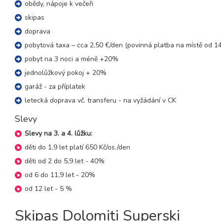
obědy, nápoje k večeři
02.01. - 09.01.27
8 dní (7 nocí)
skipas
sobota - sobota
doprava
09.01. - 13.01.27
5 dní (4 noci)
sobota - středa
pobytová taxa – cca 2,50 €/den (povinná platba na místě od 14
pobyt na 3 noci a méně +20%
09.01. - 14.01.27
6 dní (5 nocí)
sobota - čtvrtek
jednolůžkový pokoj + 20%
09.01. - 16.01.27
garáž - za příplatek
8 dní (7 nocí)
sobota - sobota
letecká doprava vč. transferu - na vyžádání v CK
16.01. - 20.01.27
5 dní (4 noci)
Slevy
sobota - středa
16.01. - 21.01.27
Slevy na 3. a 4. lůžku:
6 dní (5 nocí)
sobota - čtvrtek
děti do 1,9 let platí 650 Kč/os./den
16.01. - 23.01.27
děti od 2 do 5,9 let - 40%
8 dní (7 nocí)
sobota - sobota
od 6 do 11,9 let - 20%
23.01. - 27.01.27
5 dní (4 noci)
od 12 let - 5 %
sobota - středa
23.01. - 28.01.27
6 dní (5 nocí)
Skipas Dolomiti Superski
sobota - čtvrtek