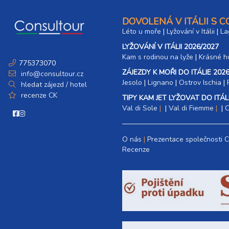
06.03. - 10.03.27
5 dní (4 noci)
sobota - středa
DOVOLENÁ V ITÁLII S 
06.03. - 11.03.27
Léto u moře
|
Lyžování v Itálii
|
La
6 dní (5 nocí)
sobota - čtvrtek
LYŽOVÁNÍ V ITÁLII 2026/2027
06.03. - 13.03.27
Kam s rodinou na lyže
|​
Krásné ho
8 dní (7 nocí)
775373070
sobota - sobota
ZÁJEZDY K MOŘI DO ITÁLIE 2026
info@consultour.cz
13.03. - 17.03.27
Jesolo
|
Lignano
|
Ostrov Ischia
|
5 dní (4 noci)
hledat zájezd / hotel
sobota - středa
recenze CK
TIPY KAM JET LYŽOVAT DO ITÁLI
13.03. - 18.03.27
Val di Sole
|
6 dní (5 nocí)
Val di Fiemme
|
C
sobota - čtvrtek
13.03. - 20.03.27
8 dní (7 nocí)
sobota - sobota
O nás
Prezentace společnosti 
Recenze
20.03. - 24.03.27
5 dní (4 noci)
sobota - středa
20.03. - 25.03.27
6 dní (5 nocí)
sobota - čtvrtek
20.03. - 27.03.27
8 dní (7 nocí)
sobota - sobota