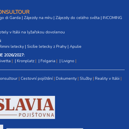
10 300 Kč
rezerv
CONSULTOUR
go di Garda
|
Zájezdy na míru
|
Zájezdy do celého světa
|
INCOMING
12 900 Kč
rezerv
tely v Itálii na lyžařskou dovolenou
18 000 Kč
rezerv
:
Rimini letecky
|
Sicílie letecky z Prahy
9 500 Kč
|
Apulie
rezerv
E 2026/2027:
11 800 Kč
ivetta
|
Kronplatz
|
Folgaria
|
Livigno
rezerv
16 500 Kč
rezerv
Consultour
Cestovní pojištění
Dokumenty
Služby
Reality v Itálii
9 500 Kč
rezerv
11 800 Kč
rezerv
16 500 Kč
rezerv