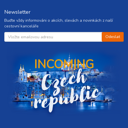
ovat
Newsletter
ovat
Buďte vždy informováni o akcích, slevách a novinkách z naší
cestovní kanceláře
ovat
ovat
INCOMING
ovat
C
z
e
c
h
r
e
p
u
b
l
i
ovat
c
ovat
ovat
ovat