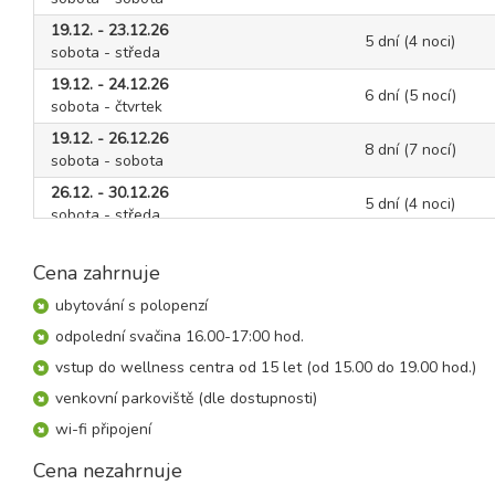
19.12. - 23.12.26
5 dní (4 noci)
sobota - středa
19.12. - 24.12.26
6 dní (5 nocí)
sobota - čtvrtek
19.12. - 26.12.26
8 dní (7 nocí)
sobota - sobota
26.12. - 30.12.26
5 dní (4 noci)
sobota - středa
26.12. - 31.12.26
6 dní (5 nocí)
sobota - čtvrtek
Cena zahrnuje
26.12. - 02.01.27
ubytování s polopenzí
8 dní (7 nocí)
sobota - sobota
odpolední svačina 16.00-17:00 hod.
leden 2027
vstup do wellness centra od 15 let (od 15.00 do 19.00 hod.)
venkovní parkoviště (dle dostupnosti)
02.01. - 06.01.27
5 dní (4 noci)
wi-fi připojení
sobota - středa
02.01. - 07.01.27
Cena nezahrnuje
6 dní (5 nocí)
sobota - čtvrtek