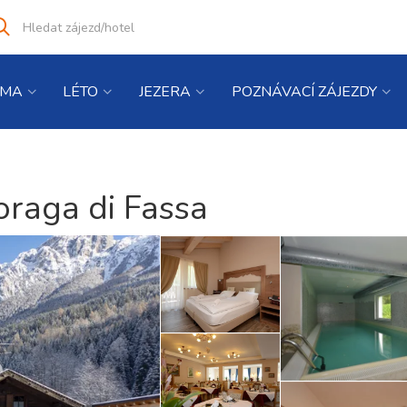
Vyhledat
co
hledáte
IMA
LÉTO
JEZERA
POZNÁVACÍ ZÁJEZDY
Soraga di Fassa