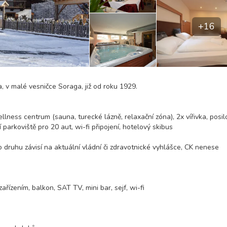
+16
a, v malé vesničce Soraga, již od roku 1929.
llness centrum (sauna, turecké lázně, relaxační zóna), 2x vířivka, posil
 parkoviště pro 20 aut, wi-fi připojení, hotelový skibus
o druhu závisí na aktuální vládní či zdravotnické vyhlášce, CK nenese
řízením, balkon, SAT TV, mini bar, sejf, wi-fi