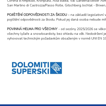
Cortina d'Ampezzo, Kronplatz, Alta Badia, Val Gardena/Seiser Al
13.02. - 18.02.27
6 dní (5 nocí)
San Martino di Castrozza/Passo Rolle, Gitschberg Jochtal - Brixen,
sobota - čtvrtek
13.02. - 20.02.27
POJIŠTĚNÍ ODPOVĚDNOSTI ZA ŠKODU
– na základě legislativní
8 dní (7 nocí)
sobota - sobota
pojištění odpovědnosti za škodu. Pokud jej daná osoba nebude mít,
20.02. - 24.02.27
5 dní (4 noci)
POVINNÁ HELMA PRO VŠECHNY
- od sezóny 2025/2026 se věkov
sobota - středa
všechny lyžaře a snowboardisty, bez ohledu na věk. Nedodržení je 
20.02. - 25.02.27
vyhovovat technickým požadavkům obsaženým v normě UNI EN 107
6 dní (5 nocí)
sobota - čtvrtek
20.02. - 27.02.27
8 dní (7 nocí)
sobota - sobota
27.02. - 03.03.27
5 dní (4 noci)
sobota - středa
27.02. - 04.03.27
6 dní (5 nocí)
sobota - čtvrtek
27.02. - 06.03.27
8 dní (7 nocí)
sobota - sobota
březen 2027