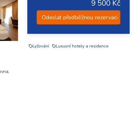
9 500 Kč
Odeslat předběžnou rezervaci
Lyžování
Luxusní hotely a residence
ovna,