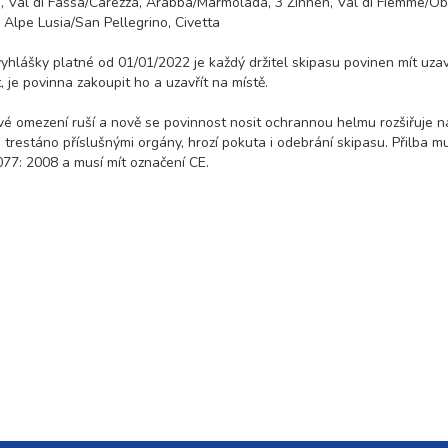
m, Val di Fassa/Carezza, Arabba/Marmolada, 3 Zinnen, Val di Fiemme/O
13 100 Kč
rezerv
 Alpe Lusia/San Pellegrino, Civetta
 vyhlášky platné od 01/01/2022 je každý držitel skipasu povinen mít uza
18 300 Kč
rezerv
 je povinna zakoupit ho a uzavřít na místě.
10 500 Kč
rezerv
é omezení ruší a nově se povinnost nosit ochrannou helmu rozšiřuje n
trestáno příslušnými orgány, hrozí pokuta i odebrání skipasu. Přilba m
7: 2008 a musí mít označení CE.
13 100 Kč
rezerv
18 300 Kč
rezerv
10 300 Kč
rezerv
12 900 Kč
rezerv
18 000 Kč
rezerv