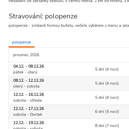
nedaleko od zastávky skibusu, v centru města, 2 km od Moeny, 3 
Stravování: polopenze
polopenze - snídaně formou bufetu, večeře výběrem z menu a zel
polopenze
prosinec 2026
04.12. - 08.12.26
5 dní (4 noci)
pátek - úterý
08.12. - 12.12.26
5 dní (4 noci)
úterý - sobota
12.12. - 16.12.26
5 dní (4 noci)
sobota - středa
12.12. - 17.12.26
6 dní (5 nocí)
sobota - čtvrtek
12.12. - 19.12.26
8 dní (7 nocí)
sobota - sobota