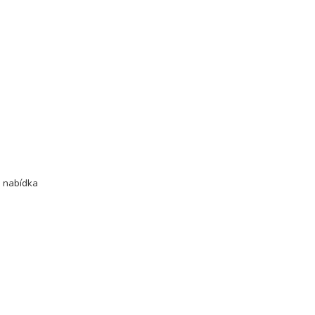
ovat
ovat
ovat
ovat
, nabídka
ovat
ovat
ovat
ovat