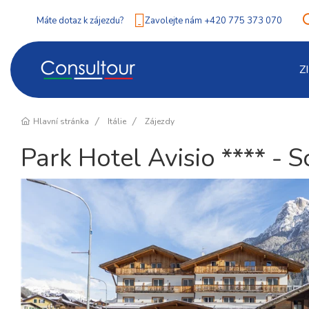
Máte dotaz k zájezdu?
Zavolejte nám +420 775 373 070
Z
Hlavní stránka
Itálie
Zájezdy
Park Hotel Avisio **** - 