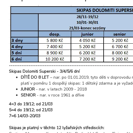
23.01. - 30.01.27
8 dní (7 nocí)
sobota - sobota
30.01. - 03.02.27
5 dní (4 noci)
sobota - středa
30.01. - 04.02.27
6 dní (5 nocí)
sobota - čtvrtek
30.01. - 06.02.27
8 dní (7 nocí)
sobota - sobota
---------------------------------------------------------------------
únor 2027
Skipas Dolomiti Superski - 3/4/5/6 dní
DÍTĚ DO 8 LET
– nar. po 01.01.2019, tyto děti v doprovodu 
06.02. - 10.02.27
5 dní (4 noci)
platí v poměru 1 dospělý skipas: 1 dětský zdarma a je vyžad
sobota - středa
JUNIOR
- nar. v letech 2009 - 2018
06.02. - 11.02.27
SENIOR
- nar. v roce 1961 a dříve
6 dní (5 nocí)
sobota - čtvrtek
4=3 do 19/12; od 21/03
06.02. - 13.02.27
5=4 do 19/12; od 21/03
8 dní (7 nocí)
sobota - sobota
7=6 14/03-20/03
13.02. - 17.02.27
5 dní (4 noci)
sobota - středa
Skipas je platný v těchto 12 lyžařských střediscích: