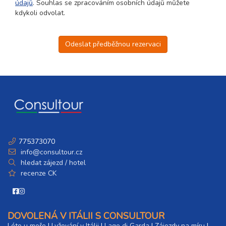
údajů
. Souhlas se zpracováním osobních údajů můžete
kdykoli odvolat.
Odeslat předběžnou rezervaci
775373070
info@consultour.cz
hledat zájezd / hotel
recenze CK
DOVOLENÁ V ITÁLII S CONSULTOUR
Léto u moře
|
Lyžování v Itálii
|
Lago di Garda
|
Zájezdy na míru
|