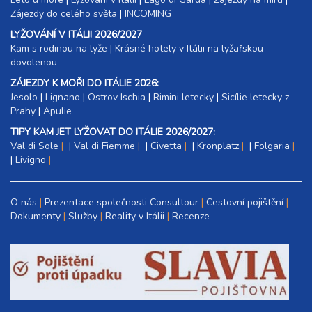
Zájezdy do celého světa
|
INCOMING
LYŽOVÁNÍ V ITÁLII 2026/2027
Kam s rodinou na lyže
|​
Krásné hotely v Itálii na lyžařskou
dovolenou
ZÁJEZDY K MOŘI DO ITÁLIE 2026:
Jesolo
|
Lignano
|
Ostrov Ischia
|
Rimini letecky
|
Sicílie letecky z
Prahy
|
Apulie
TIPY KAM JET LYŽOVAT DO ITÁLIE 2026/2027:
Val di Sole
|
Val di Fiemme
|
Civetta
|
Kronplatz
|
Folgaria
|
Livigno
O nás
Prezentace společnosti Consultour
Cestovní pojištění
Dokumenty
Služby
Reality v Itálii
Recenze