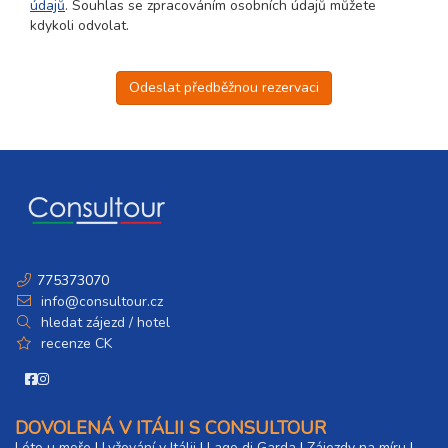
údajů
. Souhlas se zpracováním osobních údajů můžete
kdykoli odvolat.
Odeslat předběžnou rezervaci
775373070
info@consultour.cz
hledat zájezd / hotel
recenze CK
DOVOLENÁ V ITÁLII S CONSULTOUR
Léto u moře
|
Lyžování v Itálii
|
Lago di Garda
|
Zájezdy na míru
|