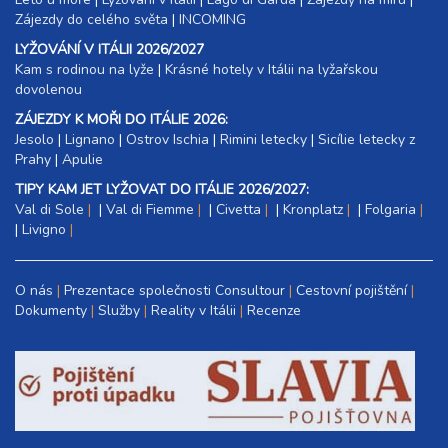
Zájezdy do celého světa
|
INCOMING
LYŽOVÁNÍ V ITÁLII 2026/2027
Kam s rodinou na lyže
|​
Krásné hotely v Itálii na lyžařskou
dovolenou
ZÁJEZDY K MOŘI DO ITÁLIE 2026:
Jesolo
|
Lignano
|
Ostrov Ischia
|
Rimini letecky
|
Sicílie letecky z
Prahy
|
Apulie
TIPY KAM JET LYŽOVAT DO ITÁLIE 2026/2027:
Val di Sole
|
Val di Fiemme
|
Civetta
|
Kronplatz
|
Folgaria
|
Livigno
O nás
Prezentace společnosti Consultour
Cestovní pojištění
Dokumenty
Služby
Reality v Itálii
Recenze