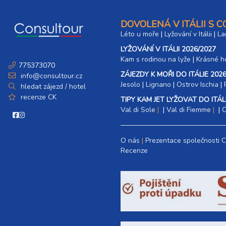
DOVOLENÁ V ITÁLII S 
Léto u moře
|
Lyžování v Itálii
|
La
LYŽOVÁNÍ V ITÁLII 2026/2027
Kam s rodinou na lyže
|​
Krásné ho
775373070
ZÁJEZDY K MOŘI DO ITÁLIE 2026
info@consultour.cz
Jesolo
|
Lignano
|
Ostrov Ischia
|
hledat zájezd / hotel
recenze CK
TIPY KAM JET LYŽOVAT DO ITÁLI
Val di Sole
|
Val di Fiemme
|
C
O nás
Prezentace společnosti 
Recenze