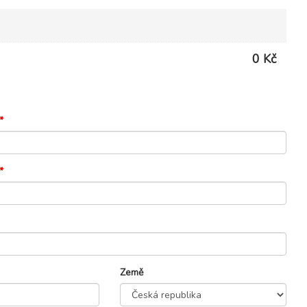
0 Kč
*
*
Země