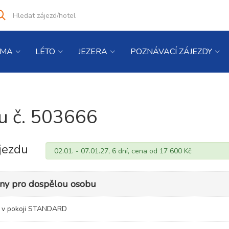
Vyhledat
co
hledáte
IMA
LÉTO
JEZERA
POZNÁVACÍ ZÁJEZDY
du č. 503666
jezdu
eny pro dospělou osobu
u v pokoji STANDARD