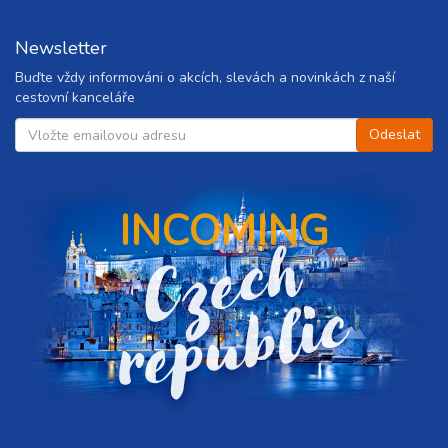
Newsletter
Buďte vždy informováni o akcích, slevách a novinkách z naší
cestovní kanceláře
INCOMING
C
z
e
c
h
r
e
p
u
b
l
i
c