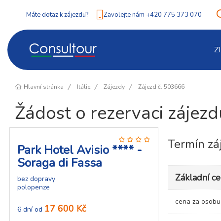
Máte dotaz k zájezdu?
Zavolejte nám +420 775 373 070
Z
Hlavní stránka
Itálie
Zájezdy
Zájezd č. 503666
Žádost o rezervaci zájez
Termín zá
Park Hotel Avisio **** -
Soraga di Fassa
Základní c
bez dopravy
polopenze
cena za osob
17 600 Kč
6 dní od