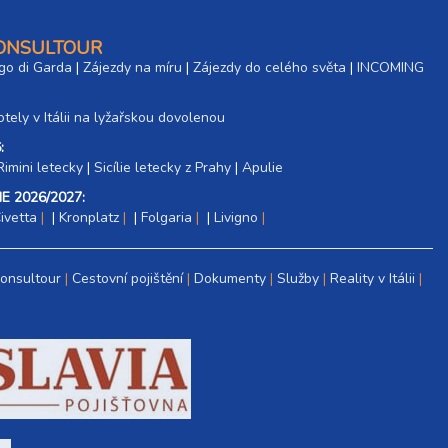
CONSULTOUR
go di Garda
|
Zájezdy na míru
|
Zájezdy do celého světa
|
INCOMING
tely v Itálii na lyžařskou dovolenou
:
Rimini letecky
|
Sicílie letecky z Prahy
|
Apulie
E 2026/2027:
ivetta
|
Kronplatz
|
Folgaria
|
Livigno
Consultour
Cestovní pojištění
Dokumenty
Služby
Reality v Itálii