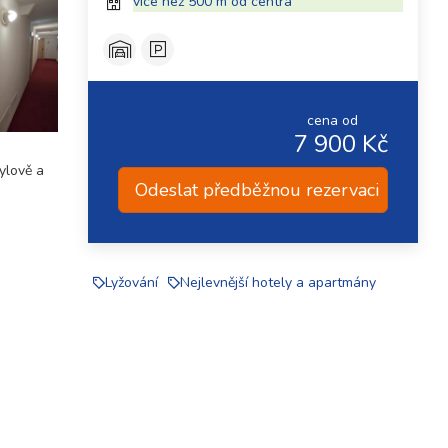
více než 500 m od centra
cena od
7 900 Kč
ylově a
Odeslat předběžnou rezervaci
Lyžování
Nejlevnější hotely a apartmány