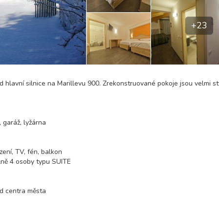
+23
d hlavní silnice na Marillevu 900. Zrekonstruované pokoje jsou velmi st
, garáž, lyžárna
zení, TV, fén, balkon
álně 4 osoby typu SUITE
od centra města