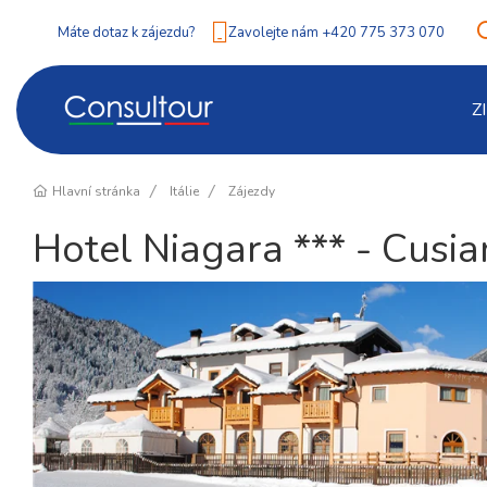
Máte dotaz k zájezdu?
Zavolejte nám +420 775 373 070
Z
Hlavní stránka
Itálie
Zájezdy
Hotel Niagara *** - Cusi