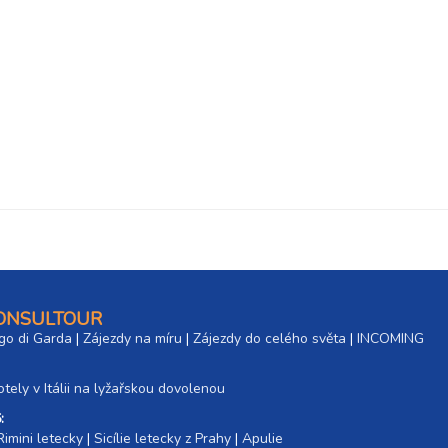
9 900 Kč
rezerv
13 800 Kč
rezerv
7 900 Kč
rezerv
9 900 Kč
rezerv
13 800 Kč
rezerv
7 900 Kč
rezerv
9 900 Kč
rezerv
CONSULTOUR
go di Garda
|
Zájezdy na míru
|
Zájezdy do celého světa
|
INCOMING
13 800 Kč
rezerv
tely v Itálii na lyžařskou dovolenou
:
Rimini letecky
|
Sicílie letecky z Prahy
|
Apulie