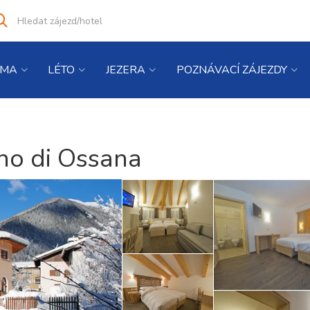
Vyhledat
co
hledáte
IMA
LÉTO
JEZERA
POZNÁVACÍ ZÁJEZDY
ano di Ossana