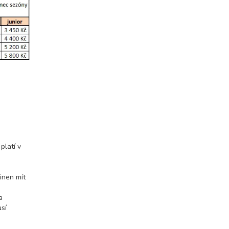
ovat
ovat
ovat
ovat
ovat
platí v
ovat
inen mít
ovat
a
usí
ovat