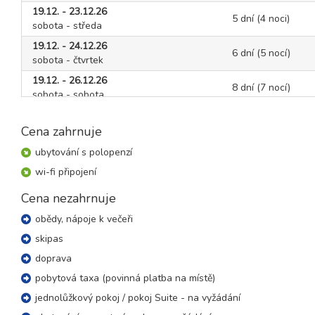
19.12. - 23.12.26
5 dní (4 noci)
sobota - středa
19.12. - 24.12.26
6 dní (5 nocí)
sobota - čtvrtek
19.12. - 26.12.26
8 dní (7 nocí)
sobota - sobota
26.12. - 30.12.26
5 dní (4 noci)
sobota - středa
Cena zahrnuje
26.12. - 31.12.26
ubytování s polopenzí
6 dní (5 nocí)
sobota - čtvrtek
wi-fi připojení
26.12. - 02.01.27
8 dní (7 nocí)
Cena nezahrnuje
sobota - sobota
obědy, nápoje k večeři
leden 2027
skipas
02.01. - 06.01.27
doprava
5 dní (4 noci)
sobota - středa
pobytová taxa (povinná platba na místě)
02.01. - 07.01.27
6 dní (5 nocí)
jednolůžkový pokoj / pokoj Suite - na vyžádání
sobota - čtvrtek