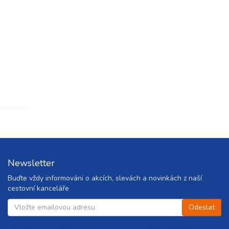
ovat
ovat
ovat
ovat
ovat
ovat
ovat
Newsletter
Buďte vždy informováni o akcích, slevách a novinkách z naší
ovat
cestovní kanceláře