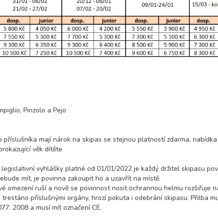
13 800 Kč
rezerv
7 900 Kč
rezerv
9 900 Kč
rezerv
13 800 Kč
rezerv
piglio, Pinzolo a Pejo
7 900 Kč
rezerv
 příslušníka mají nárok na skipas se stejnou platností zdarma, nabídka 
okazující věk dítěte
9 900 Kč
rezerv
 legislativní vyhlášky platné od 01/01/2022 je každý držitel skipasu pov
13 800 Kč
rezerv
bude mít, je povinna zakoupit ho a uzavřít na místě.
é omezení ruší a nově se povinnost nosit ochrannou helmu rozšiřuje n
trestáno příslušnými orgány, hrozí pokuta i odebrání skipasu. Přilba m
7 900 Kč
rezerv
7: 2008 a musí mít označení CE.