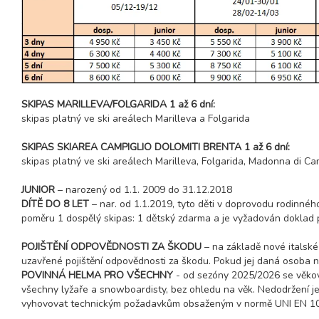
23.01. - 30.01.27
8 dní (7 nocí)
sobota - sobota
30.01. - 03.02.27
5 dní (4 noci)
sobota - středa
30.01. - 04.02.27
6 dní (5 nocí)
sobota - čtvrtek
SKIPAS MARILLEVA/FOLGARIDA 1 až 6 dní:
30.01. - 06.02.27
8 dní (7 nocí)
skipas platný ve ski areálech Marilleva a Folgarida
sobota - sobota
SKIPAS SKIAREA CAMPIGLIO DOLOMITI BRENTA 1 až 6 dní:
únor 2027
skipas platný ve ski areálech Marilleva, Folgarida, Madonna di Cam
06.02. - 10.02.27
5 dní (4 noci)
JUNIOR
– narozený od 1.1. 2009 do 31.12.2018
sobota - středa
DÍTĚ DO 8 LET
– nar. od 1.1.2019, tyto děti v doprovodu rodinného
06.02. - 11.02.27
poměru 1 dospělý skipas: 1 dětský zdarma a je vyžadován doklad pr
6 dní (5 nocí)
sobota - čtvrtek
POJIŠTĚNÍ ODPOVĚDNOSTI ZA ŠKODU
– na základě nové italské
06.02. - 13.02.27
8 dní (7 nocí)
uzavřené pojištění odpovědnosti za škodu. Pokud jej daná osoba ne
sobota - sobota
POVINNÁ HELMA PRO VŠECHNY
- od sezóny 2025/2026 se věkov
13.02. - 17.02.27
všechny lyžaře a snowboardisty, bez ohledu na věk. Nedodržení je 
5 dní (4 noci)
sobota - středa
vyhovovat technickým požadavkům obsaženým v normě UNI EN 107
13.02. - 18.02.27