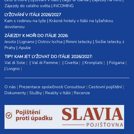
Zájezdy do celého světa
|
INCOMING
LYŽOVÁNÍ V ITÁLII 2026/2027
Kam s rodinou na lyže
|​
Krásné hotely v Itálii na lyžařskou
dovolenou
ZÁJEZDY K MOŘI DO ITÁLIE 2026:
Jesolo
|
Lignano
|
Ostrov Ischia
|
Rimini letecky
|
Sicílie letecky z
Prahy
|
Apulie
TIPY KAM JET LYŽOVAT DO ITÁLIE 2026/2027:
Val di Sole
|
Val di Fiemme
|
Civetta
|
Kronplatz
|
Folgaria
|
Livigno
O nás
Prezentace společnosti Consultour
Cestovní pojištění
Dokumenty
Služby
Reality v Itálii
Recenze