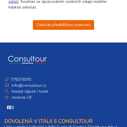
údajů
. Souhlas se zpracováním osobních údajů můžete
kdykoli odvolat.
Odeslat předběžnou rezervaci
775373070
info@consultour.cz
hledat zájezd / hotel
recenze CK
DOVOLENÁ V ITÁLII S CONSULTOUR
Léto u moře
|
Lyžování v Itálii
|
Lago di Garda
|
Zájezdy na míru
|