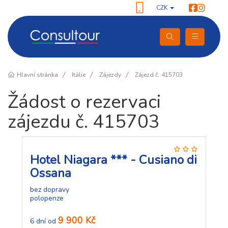
CZK
Hlavní stránka
Itálie
Zájezdy
Zájezd č. 415703
Žádost o rezervaci
zájezdu č. 415703
Hotel Niagara *** - Cusiano di
Ossana
bez dopravy
polopenze
9 900 Kč
6 dní od