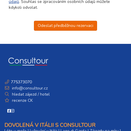
údajů
. Souhlas se zpracováním osobních údajů můžete
kdykoli odvolat.
Odeslat předběžnou rezervaci
775373070
info@consultour.cz
hledat zájezd / hotel
recenze CK
DOVOLENÁ V ITÁLII S CONSULTOUR
Léto u moře
|
Lyžování v Itálii
|
Lago di Garda
|
Zájezdy na míru
|