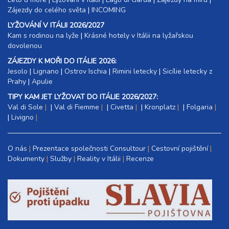
Zájezdy do celého světa
|
INCOMING
LYŽOVÁNÍ V ITÁLII 2026/2027
Kam s rodinou na lyže
|​
Krásné hotely v Itálii na lyžařskou
dovolenou
ZÁJEZDY K MOŘI DO ITÁLIE 2026:
Jesolo
|
Lignano
|
Ostrov Ischia
|
Rimini letecky
|
Sicílie letecky z
Prahy
|
Apulie
TIPY KAM JET LYŽOVAT DO ITÁLIE 2026/2027:
Val di Sole
|
Val di Fiemme
|
Civetta
|
Kronplatz
|
Folgaria
|
Livigno
O nás
Prezentace společnosti Consultour
Cestovní pojištění
Dokumenty
Služby
Reality v Itálii
Recenze