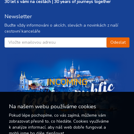
30 let s vámi na cestách | 30 years of journeys together
11 000 Kč
rezervovat
Newsletter
20.03. - 25.03.27
6 dní (5 nocí)
sobota - čtvrtek
Buďte vždy informováni o akcích, slevách a novinkách z naší
13 700 Kč
rezervovat
cestovní kanceláře
20.03. - 27.03.27
8 dní (7 nocí)
sobota - sobota
19 200 Kč
rezervovat
Czech republic
INCOMING
Na našem webu používáme cookies
Pokud lépe pochopíme, co vás zajímá, můžeme vám
zobrazovat přesně to, co hledáte. Cookies využíváme
k analýze informací, aby náš web dobře fungoval a
mohli jsme ho dále zlepšovat.