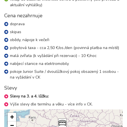
22 000 Kč
aktuální vyhlášky)
rezervovat
26.12. - 02.01.27
Cena nezahrnuje
8 dní (7 nocí)
sobota - sobota
doprava
29 800 Kč
rezervovat
skipas
30.12. - 06.01.27
8 dní (7 nocí)
obědy, nápoje k večeři
středa - středa
pobytová taxa - cca 2,50 €/os./den (povinná platba na místě)
29 800 Kč
rezervovat
malá zvířata (k vyžádání při rezervaci) - 10 €/noc
leden 2027
nabíjecí stanice na elektromobily
pokoje Junior Suite / dvoulůžkový pokoj obsazený 1 osobou -
06.01. - 09.01.27
4 dny (3 noci)
na vyžádání v CK
středa - sobota
8 300 Kč
rezervovat
Slevy
09.01. - 12.01.27
Slevy na 3. a 4. lůžku:
4 dny (3 noci)
sobota - úterý
Výše slevy dle termínu a věku - více info v CK.
8 300 Kč
rezervovat
09.01. - 13.01.27
+
5 dní (4 noci)
sobota - středa
−