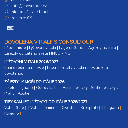
16 800 Kč
rezervovat
info@consultour.cz
06.02. - 13.02.27
hledat zájezd / hotel
8 dní (7 nocí)
sobota - sobota
recenze CK
23 500 Kč
rezervovat
13.02. - 18.02.27
6 dní (5 nocí)
sobota - čtvrtek
DOVOLENÁ V ITÁLII S CONSULTOUR
15 100 Kč
rezervovat
Léto u moře
|
Lyžování v Itálii
|
Lago di Garda
|
Zájezdy na míru
|
Zájezdy do celého světa
|
INCOMING
13.02. - 20.02.27
8 dní (7 nocí)
sobota - sobota
LYŽOVÁNÍ V ITÁLII 2026/2027
Kam s rodinou na lyže
21 100 Kč
|​
Krásné hotely v Itálii na lyžařskou
rezervovat
dovolenou
20.02. - 25.02.27
6 dní (5 nocí)
ZÁJEZDY K MOŘI DO ITÁLIE 2026:
sobota - čtvrtek
Jesolo
|
Lignano
|
Ostrov Ischia
|
Rimini letecky
|
Sicílie letecky z
15 100 Kč
rezervovat
Prahy
|
Apulie
20.02. - 27.02.27
TIPY KAM JET LYŽOVAT DO ITÁLIE 2026/2027:
8 dní (7 nocí)
sobota - sobota
Val di Sole
|
Val di Fiemme
|
Civetta
|
Kronplatz
|
Folgaria
21 100 Kč
rezervovat
|
Livigno
27.02. - 04.03.27
6 dní (5 nocí)
sobota - čtvrtek