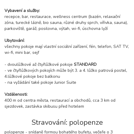
Vybavení a služby:
recepce, bar, restaurace, wellness centrum (bazén, relaxační
zóna, turecké lázně, bio sauna, různé druhy sprch, vířivka, sauna),
parkoviště, garáž, posilovna, výtah, wi-fi, úschovna lyží
Ubytování:
všechny pokoje mají vlastní sociální zařízení, fén, telefon, SAT TV,
wi-fi, mini bar, sejf
- dvoulůžkové až čtyřlůžkové pokoje
STANDARD
- ve čtyřlůžkových pokojích může být 3. a 4. lůžko patrová postel,
4.lůžkové pokoje bez balkonu
- na vyžádání také pokoje Junior Suite
Vzdálenosti:
400 m od centra města, restaurací a obchodů, cca 3 km od
sjezdovek, zastávka skibusu před hotelem
Stravování: polopenze
polopenze - snídaně formou bohatého bufetu, večeře o 3