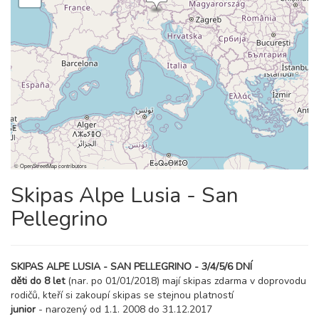
11 000 Kč
rezervovat
09.01. - 14.01.27
6 dní (5 nocí)
sobota - čtvrtek
13 700 Kč
rezervovat
09.01. - 16.01.27
8 dní (7 nocí)
sobota - sobota
19 200 Kč
rezervovat
16.01. - 19.01.27
4 dny (3 noci)
sobota - úterý
8 300 Kč
©
OpenStreetMap
contributors
rezervovat
Skipas Alpe Lusia - San
16.01. - 20.01.27
5 dní (4 noci)
sobota - středa
Pellegrino
11 000 Kč
rezervovat
16.01. - 21.01.27
6 dní (5 nocí)
sobota - čtvrtek
SKIPAS ALPE LUSIA - SAN PELLEGRINO - 3/4/5/6 DNÍ
13 700 Kč
rezervovat
děti do 8 let
(nar. po 01/01/2018) mají skipas zdarma v doprovodu
rodičů, kteří si zakoupí skipas se stejnou platností
16.01. - 23.01.27
8 dní (7 nocí)
junior
- narozený od 1.1. 2008 do 31.12.2017
sobota - sobota