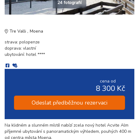
24 fotografií
Tre Valli
Moena
strava: polopenze
doprava: vlastní
ubytování: hotel ****
cena od
8 300 Kč
Odeslat předběžnou rezervaci
Na klidném a slunném místě nabízí zcela nový hotel Acvite Alm
příjemné ubytování s panoramatickým výhledem, pouhých 400 m
od centra města Moena.