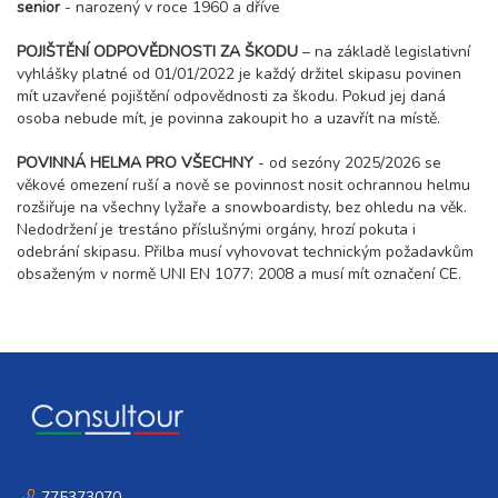
senior
- narozený v roce 1960 a dříve
19 200 Kč
rezervovat
POJIŠTĚNÍ ODPOVĚDNOSTI ZA ŠKODU
– na základě legislativní
23.01. - 28.01.27
6 dní (5 nocí)
vyhlášky platné od 01/01/2022 je každý držitel skipasu povinen
sobota - čtvrtek
mít uzavřené pojištění odpovědnosti za škodu. Pokud jej daná
15 100 Kč
rezervovat
osoba nebude mít, je povinna zakoupit ho a uzavřít na místě.
23.01. - 30.01.27
8 dní (7 nocí)
POVINNÁ HELMA PRO VŠECHNY
- od sezóny 2025/2026 se
sobota - sobota
věkové omezení ruší a nově se povinnost nosit ochrannou helmu
21 100 Kč
rezervovat
rozšiřuje na všechny lyžaře a snowboardisty, bez ohledu na věk.
30.01. - 04.02.27
Nedodržení je trestáno příslušnými orgány, hrozí pokuta i
6 dní (5 nocí)
sobota - čtvrtek
odebrání skipasu. Přilba musí vyhovovat technickým požadavkům
obsaženým v normě UNI EN 1077: 2008 a musí mít označení CE.
15 100 Kč
rezervovat
30.01. - 06.02.27
8 dní (7 nocí)
sobota - sobota
21 100 Kč
rezervovat
únor 2027
06.02. - 11.02.27
6 dní (5 nocí)
sobota - čtvrtek
775373070