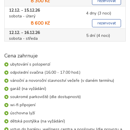
8 300 Kč
rezervovat
12.12. - 15.12.26
4 dny (3 noci)
sobota - úterý
8 600 Kč
rezervovat
12.12. - 16.12.26
5 dní (4 noci)
sobota - středa
11 500 Kč
rezervovat
Cena zahrnuje
12.12. - 17.12.26
6 dní (5 nocí)
sobota - čtvrtek
ubytování s polopenzí
14 300 Kč
rezervovat
odpolední svačina (16.00 - 17.00 hod.)
12.12. - 19.12.26
8 dní (7 nocí)
vánoční a novoroční slavnoství večeře (v daném termínu)
sobota - sobota
garáž (na vyžádání)
20 100 Kč
rezervovat
soukromé parkoviště (dle dostupnosti)
19.12. - 24.12.26
6 dní (5 nocí)
wi-fi připojení
sobota - čtvrtek
15 700 Kč
rezervovat
úschovna lyží
dětská postýlka (na vyžádání)
19.12. - 26.12.26
8 dní (7 nocí)
sobota - sobota
vstup do bazénu, wellness centra a posilovny (dle provozu a