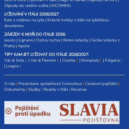
Zájezdy do celého světa
|
INCOMING
LYŽOVÁNÍ V ITÁLII 2026/2027
Kam s rodinou na lyže
|​
Krásné hotely v Itálii na lyžařskou
dovolenou
ZÁJEZDY K MOŘI DO ITÁLIE 2026:
Jesolo
|
Lignano
|
Ostrov Ischia
|
Rimini letecky
|
Sicílie letecky z
Prahy
|
Apulie
TIPY KAM JET LYŽOVAT DO ITÁLIE 2026/2027:
Val di Sole
|
Val di Fiemme
|
Civetta
|
Kronplatz
|
Folgaria
|
Livigno
O nás
Prezentace společnosti Consultour
Cestovní pojištění
Dokumenty
Služby
Reality v Itálii
Recenze