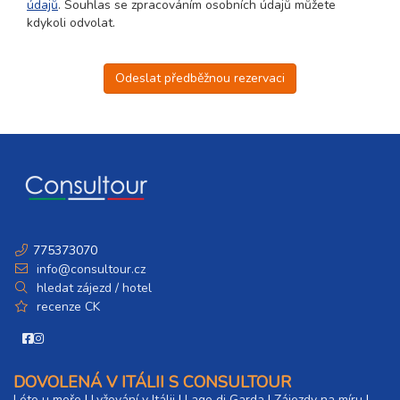
údajů
. Souhlas se zpracováním osobních údajů můžete
kdykoli odvolat.
Odeslat předběžnou rezervaci
775373070
info@consultour.cz
hledat zájezd / hotel
recenze CK
DOVOLENÁ V ITÁLII S CONSULTOUR
Léto u moře
|
Lyžování v Itálii
|
Lago di Garda
|
Zájezdy na míru
|