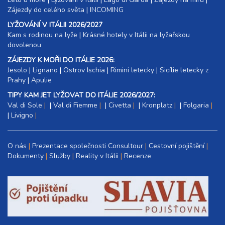
Zájezdy do celého světa
|
INCOMING
LYŽOVÁNÍ V ITÁLII 2026/2027
Kam s rodinou na lyže
|​
Krásné hotely v Itálii na lyžařskou
dovolenou
ZÁJEZDY K MOŘI DO ITÁLIE 2026:
Jesolo
|
Lignano
|
Ostrov Ischia
|
Rimini letecky
|
Sicílie letecky z
Prahy
|
Apulie
TIPY KAM JET LYŽOVAT DO ITÁLIE 2026/2027:
Val di Sole
|
Val di Fiemme
|
Civetta
|
Kronplatz
|
Folgaria
|
Livigno
O nás
Prezentace společnosti Consultour
Cestovní pojištění
Dokumenty
Služby
Reality v Itálii
Recenze