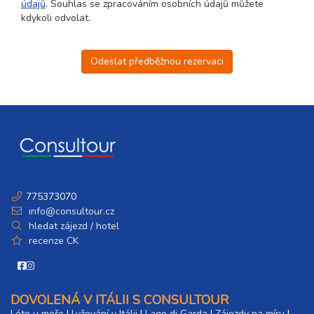
údajů
. Souhlas se zpracováním osobních údajů můžete
kdykoli odvolat.
Odeslat předběžnou rezervaci
775373070
info@consultour.cz
hledat zájezd / hotel
recenze CK
DOVOLENÁ V ITÁLII S CONSULTOUR
Léto u moře
|
Lyžování v Itálii
|
Lago di Garda
|
Zájezdy na míru
|