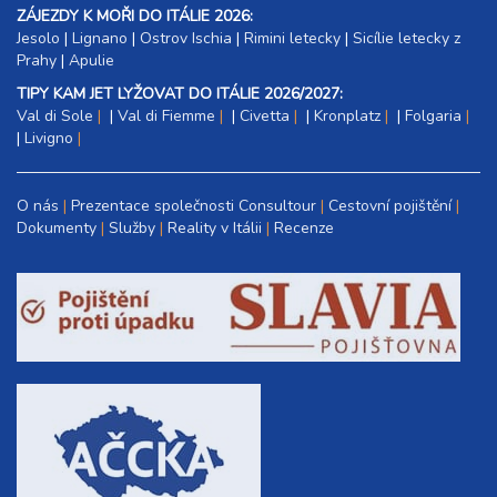
ZÁJEZDY K MOŘI DO ITÁLIE 2026:
Jesolo
|
Lignano
|
Ostrov Ischia
|
Rimini letecky
|
Sicílie letecky z
Prahy
|
Apulie
TIPY KAM JET LYŽOVAT DO ITÁLIE 2026/2027:
Val di Sole
|
Val di Fiemme
|
Civetta
|
Kronplatz
|
Folgaria
|
Livigno
O nás
Prezentace společnosti Consultour
Cestovní pojištění
Dokumenty
Služby
Reality v Itálii
Recenze