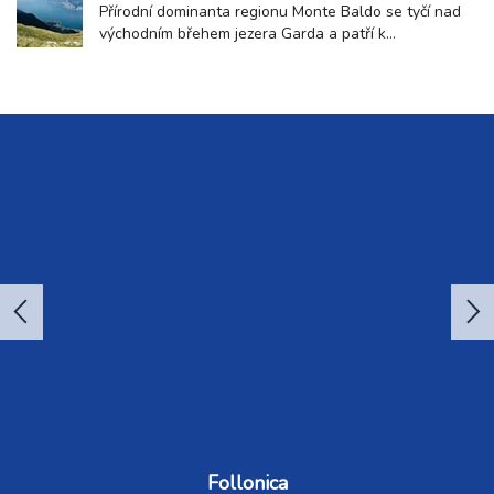
divadlech i v samotném centru města Como. Festival
Přírodní dominanta regionu Monte Baldo se tyčí nad
si...
východním břehem jezera Garda a patří k
nejvýraznějším přírodním dominantám celé oblasti.
Toto pohoří nabízí jedinečné spojení horské krajiny a
středomořského klimatu, díky čemuž láká návštěvníky
po celý rok. Hora tisíce kontrastů Monte Baldo...
Follonica