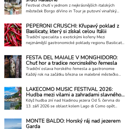
čistotu vody i úroveň poskytovaných...
Festival chutí v jednom z nejkrásnějších italských
městeček Borgo diVino in Tour je putovní vinařský
festival, který propojuje italská historická městečka,
kvalitní víno a regionální gastronomii. Jednou ze
PEPERONI CRUSCHI: Křupavý poklad z
zastávek této oblíbené akce je také malebné
Basilicaty, který si získal celou Itálii
kalábrijské městečko Fiumefreddo Bruzio...
Tradiční specialita s exotickými kořeny Mezi
nejznámější gastronomické poklady regionu Basilicata
patří peperoni cruschi ze města Senise. Tyto sušené
papriky s chráněným zeměpisným označením PGI jsou
FESTA DEL MAIALE V MONGHIDORO:
dnes nedílnou součástí místní kuchyně, přesto jejich
Chuť hor a tradice norcinského řemesla
historie sahá až do Karibiku. Do jižní...
Tradiční oslava horského řemesla a gastronomie
Každý rok na začátku března se malebné městečko
Monghidoro v Emilia-Romagna, nedaleko Bologna na
hranici s Appeniny, promění v jednu z nejzajímavějších
LAKECOMO MUSIC FESTIVAL 2026:
gastronomických událostí regionu – Festa del Maiale,
Hudba mezi vilami a zahradami slavného
tedy slavnost prasete. Tato akce oslavuje...
jezera
Když hudba zní nad hladinou jezera Od 5. června do
13. září 2026 se oblast kolem Lago di Como opět
promění v otevřené koncertní pódium. LakeComo
Music Festival nabídne desítky vystoupení v
MONTE BALDO: Horský ráj nad jezerem
historických vilách, zahradách s výhledem na jezero,
Garda