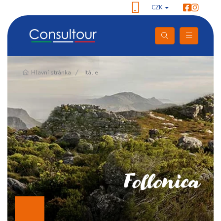
CZK
Pokračování
Hlavní stránka
Itálie
Follonica