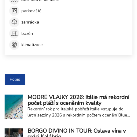
parkoviště
zahrádka
bazén
klimatizace
Popis
MODRÉ VLAJKY 2026: Itálie má rekordní
počet pláží s oceněním kvality
Rekordní rok pro italské pobřeží Itálie vstupuje do
letní sezóny 2026 s rekordním počtem ocenění Blue
Flag neboli Modrá vlajka. Toto prestižní mezinárodní
ocenění získalo celkem 257 přímořských a jezerních
BORGO DIVINO IN TOUR: Oslava vína v
obcí, což potvrzuje vysokou kvalitu místních pláží,
srdci Kalábrie