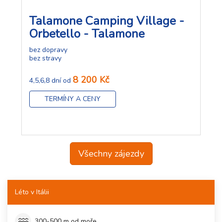
Talamone Camping Village -
Orbetello - Talamone
bez dopravy
bez stravy
8 200 Kč
4,5,6,8 dní od
TERMÍNY A CENY
Všechny zájezdy
Léto v Itálii
300-500 m od moře