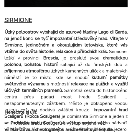
SIRMIONE
Úzký poloostrov vybíhající do azurové hladiny Lago di Garda,
na jehož konci se tyčí impozantní středověký hrad. Vítejte v
Sirmione, jedinečném a okouzlujícím letovisku, které vás
vtáhne do světa historie, relaxace a přírodních krás.
Sirmione,
ležící v provincii
Brescia
, je proslulé svou
dramatickou
polohou
,
bohatou historií
sahající až do římských dob a
příjemnou atmosférou
úzkých kamenných uliček a malebných
náměstí. Je to místo, kde se snoubí
kulturní památky
světového významu
s možností
relaxace na plážích
a
využití
léčivých termálních pramenů.
Samotná cesta do historického
centra přes padací most hradu Scaligerů je
nezapomenutelným zážitkem. Město je obklopeno vodou
jezera, což mu dodává zvláštní kouzlo.
Impozantní hrad
Nenechte si ujít:
Scaligerů (Rocca Scaligera)
je dominanta Sirmione a jeden z
nejzachovalejších hradů v Itálii. Prozkoumejte jeho nádvoří,
Prohlídku hradu Scaligerů a výstup na jeho věž.
věže a cimbuří a vychutnejte si úchvatné výhledy na jezero.
Návštěvu archeologického areálu Grotte di Catullo.