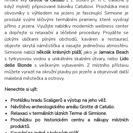
římské vily
Grotte di Catullo
z 1. století př. n. l., tradičně (i
když mylně) připisované básníku Catullovi. Procházka mezi
olivovníky s výhledem na jezero je fascinující. Sirmione je
proslulé svými léčivými termálními prameny, které vyvěrají
přímo z jezera. Využijte nabídky moderních wellness center
a dopřejte si relaxační a léčebné procedury. Projděte se
úzkými uličkami plnými obchodů, kaváren a restaurací,
objevte skrytá náměstíčka a nasajte jedinečnou atmosféru.
Sirmione nabízí
několik krásných pláží,
jako je
Jamaica Beach
s tyrkysovou vodou a unikátními skalními útvary, nebo
Lido
delle Bionde
s veškerým vybavením. Z místního přístavu
můžete vyrazit na okružní plavby po jezeře a objevovat další
malebná městečka a ostrovy.
Nenechte si ujít:
Prohlídku hradu Scaligerů a výstup na jeho věž.
Návštěvu archeologického areálu Grotte di Catullo.
Relaxaci v termálních lázních Terme di Sirmione.
Procházku po historickém centru a nákupy místních
produktů.