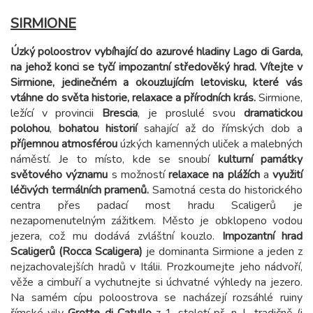
SIRMIONE
Úzký poloostrov vybíhající do azurové hladiny Lago di Garda,
na jehož konci se tyčí impozantní středověký hrad. Vítejte v
Sirmione, jedinečném a okouzlujícím letovisku, které vás
vtáhne do světa historie, relaxace a přírodních krás.
Sirmione,
ležící v provincii
Brescia
, je proslulé svou
dramatickou
polohou
,
bohatou historií
sahající až do římských dob a
příjemnou atmosférou
úzkých kamenných uliček a malebných
náměstí. Je to místo, kde se snoubí
kulturní památky
světového významu
s možností
relaxace na plážích
a
využití
léčivých termálních pramenů.
Samotná cesta do historického
centra přes padací most hradu Scaligerů je
nezapomenutelným zážitkem. Město je obklopeno vodou
jezera, což mu dodává zvláštní kouzlo.
Impozantní hrad
Scaligerů (Rocca Scaligera)
je dominanta Sirmione a jeden z
nejzachovalejších hradů v Itálii. Prozkoumejte jeho nádvoří,
věže a cimbuří a vychutnejte si úchvatné výhledy na jezero.
Na samém cípu poloostrova se nacházejí rozsáhlé ruiny