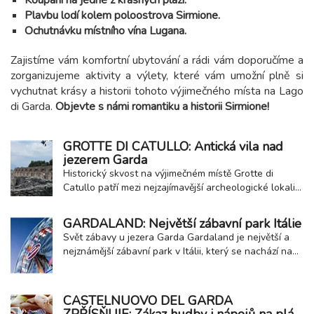
Koupání na jedné z krásných pláží.
Plavbu lodí kolem poloostrova Sirmione.
Ochutnávku místního vína Lugana.
Zajistíme vám komfortní ubytování a rádi vám doporučíme a
zorganizujeme aktivity a výlety, které vám umožní plně si
vychutnat krásy a historii tohoto výjimečného místa na Lago
di Garda.
Objevte s námi romantiku a historii Sirmione!
GROTTE DI CATULLO: Antická vila nad
jezerem Garda
Historický skvost na výjimečném místě Grotte di
Catullo patří mezi nejzajímavější archeologické lokality
severní Itálie. Nachází se na samotném výběžku
poloostrova Sirmione u jezera Garda a nabízí
GARDALAND: Největší zábavní park Itálie
jedinečné spojení historie a přírodní krásy. Navzdory
Svět zábavy u jezera Garda Gardaland je největší a
názvu se nejedná o jeskyně, ale o pozůstatky...
nejznámější zábavní park v Itálii, který se nachází na
břehu jezera Garda. Díky své poloze v oblíbené
turistické oblasti patří k nejnavštěvovanějším atrakcím
v zemi a každoročně láká miliony návštěvníků. Zábava
CASTELNUOVO DEL GARDA
pro všechny generace Park...