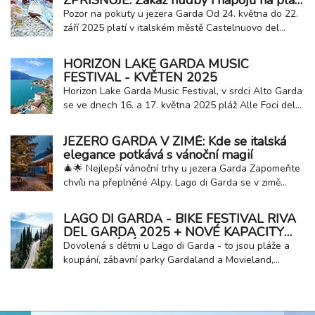
ZPŘÍSŇUJE: Zákaz hudby i nápojů na pláži
a koupalištích
Pozor na pokuty u jezera Garda Od 24. května do 22.
září 2025 platí v italském městě Castelnuovo del
Garda nová pravidla pro chování na veřejných plážích
a koupalištích během víkendů. Nařízení, které
HORIZON LAKE GARDA MUSIC
podepsal starosta města Castelnuovo del Garda, má
FESTIVAL - KVĚTEN 2025
za cíl zajistit klid, bezpečnost a pořádek v...
Horizon Lake Garda Music Festival, v ​​srdci Alto Garda
se ve dnech 16. a 17. května 2025 pláž Alle Foci del
Sarca v Torbole sul Garda promění ve světovou arénu
věnovanou elektronické hudbě. Horizon Festival
JEZERO GARDA V ZIMĚ: Kde se italská
zasazený do nádherného prostředí jezera Garda
elegance potkává s vánoční magií
nabízí jedinečný zážitek mezi přírodou a...
🎄🌟 Nejlepší vánoční trhy u jezera Garda Zapomeňte
chvíli na přeplněné Alpy. Lago di Garda se v zimě
proměňuje v dokonalou vánoční destinaci, kde se
střetává malebná italská krajina s vůní svařeného
LAGO DI GARDA - BIKE FESTIVAL RIVA
vína a řemeslnou tradicí. Je to ideální místo pro
DEL GARDA 2025 + NOVÉ KAPACITY
klienty, kteří hledají světla, atmosféru a...
UBYTOVÁNÍ U JEZERA
Dovolená s dětmi u Lago di Garda - to jsou pláže a
koupání, zábavní parky Gardaland a Movieland,
návštěvy hradů a italská zmrzlina! Rodinná dovolená
u jezera se Vám bude zaručeně líbit! Milovníci
agroturistiky si také přijdou na své, v oblasti je velké