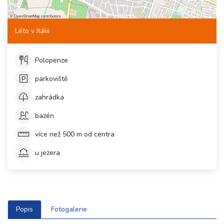
©
OpenStreetMap
contributors
Léto v Itálii
Polopenze
parkoviště
zahrádka
bazén
více než 500 m od centra
u jezera
Popis
Fotogalerie