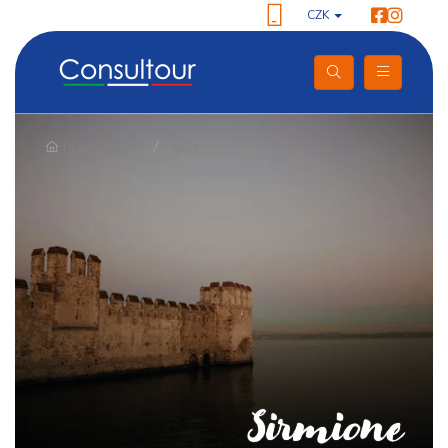
CZK
Pokračování
Hlavní stránka
Itálie
Sirmione