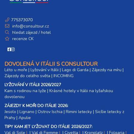
775373070
info@consultour.cz
hledat zájezd / hotel
recenze CK
DOVOLENÁ V ITÁLII S CONSULTOUR
Léto u moře
|
Lyžování v Itálii
|
Lago di Garda
|
Zájezdy na míru
|
Zájezdy do celého světa
|
INCOMING
LYŽOVÁNÍ V ITÁLII 2026/2027
Kam s rodinou na lyže
|​
Krásné hotely v Itálii na lyžařskou
dovolenou
ZÁJEZDY K MOŘI DO ITÁLIE 2026:
Jesolo
|
Lignano
|
Ostrov Ischia
|
Rimini letecky
|
Sicílie letecky z
Prahy
|
Apulie
TIPY KAM JET LYŽOVAT DO ITÁLIE 2026/2027:
Val di Sole
|
Val di Fiemme
|
Civetta
|
Kronplatz
|
Folgaria