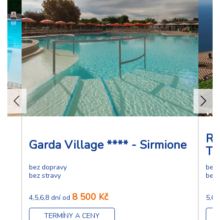
i
Re
Garda Village **** - Sirmione
Ti
bez dopravy
bez 
bez stravy
bez 
8 500 Kč
4,5,6,8 dní od
5,6,
TERMÍNY A CENY