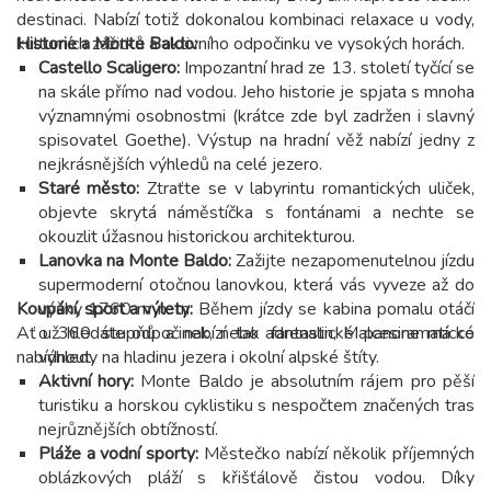
destinaci. Nabízí totiž dokonalou kombinaci relaxace u vody,
kulturních zážitků a aktivního odpočinku ve vysokých horách.
Historie a Monte Baldo:
Castello Scaligero:
Impozantní hrad ze 13. století tyčící se
na skále přímo nad vodou. Jeho historie je spjata s mnoha
významnými osobnostmi (krátce zde byl zadržen i slavný
spisovatel Goethe). Výstup na hradní věž nabízí jedny z
nejkrásnějších výhledů na celé jezero.
Staré město:
Ztraťte se v labyrintu romantických uliček,
objevte skrytá náměstíčka s fontánami a nechte se
okouzlit úžasnou historickou architekturou.
Lanovka na Monte Baldo:
Zažijte nezapomenutelnou jízdu
supermoderní otočnou lanovkou, která vás vyveze až do
Koupání, sport a výlety:
výšky 1760 m n. m. Během jízdy se kabina pomalu otáčí
Ať už hledáte odpočinek, nebo adrenalin, Malcesine má co
o 360 stupňů a nabízí tak fantastické panoramatické
nabídnout.
výhledy na hladinu jezera i okolní alpské štíty.
Aktivní hory:
Monte Baldo je absolutním rájem pro pěší
turistiku a horskou cyklistiku s nespočtem značených tras
nejrůznějších obtížností.
Pláže a vodní sporty:
Městečko nabízí několik příjemných
oblázkových pláží s křišťálově čistou vodou. Díky