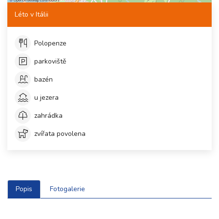
Léto v Itálii
Polopenze
parkoviště
bazén
u jezera
zahrádka
zvířata povolena
Popis
Fotogalerie