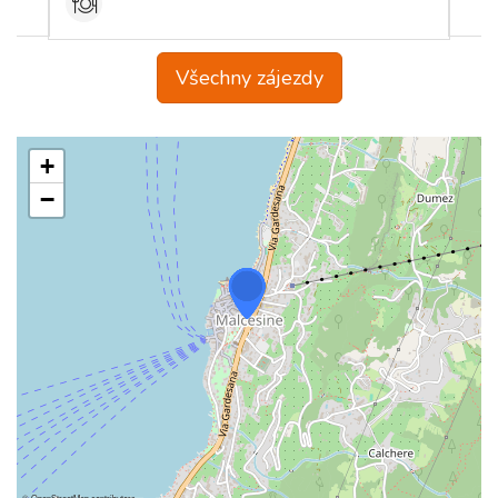
Všechny zájezdy
+
−
©
OpenStreetMap
contributors