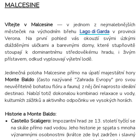
MALCESINE
Vítejte v Malcesine
— v jednom z nejmalebnějších
městeček na východním břehu
Lago di Garda
v provincii
Verona. Na první pohled vás okouzlí svými úzkými
dlážděnými uličkami a barevnými domy, které stupňovitě
stoupají k dominantnímu středověkému hradu, i živým
přístavem, odkud vyplouvají výletní lodě.
Jedinečná poloha Malcesine přímo na úpatí majestátní hory
Monte Baldo
(často nazývané "Zahrada Evropy" pro svou
neuvěřitelně bohatou flóru a faunu) z něj činí naprosto ideální
destinaci. Nabízí totiž dokonalou kombinaci relaxace u vody,
kulturních zážitků a aktivního odpočinku ve vysokých horách.
Historie a Monte Baldo:
Castello Scaligero:
Impozantní hrad ze 13. století tyčící se
na skále přímo nad vodou. Jeho historie je spjata s mnoha
významnými osobnostmi (krátce zde byl zadržen i slavný