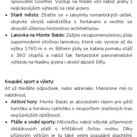
spisovatel Goethe). Výstup na hradní věž nabízí jedny z
nejkrásnějších výhledů na celé jezero.
Staré město:
Ztraťte se v labyrintu romantických uliček,
objevte skrytá náměstíčka s fontánami a nechte se
okouzlit úžasnou historickou architekturou.
Lanovka na Monte Baldo:
Zažijte nezapomenutelnou jízdu
supermoderní otočnou lanovkou, která vás vyveze až do
výšky 1760 m n. m. Během jízdy se kabina pomalu otáčí
o 360 stupňů a nabízí tak fantastické panoramatické
výhledy na hladinu jezera i okolní alpské štíty.
Koupání, sport a výlety:
Ať už hledáte odpočinek, nebo adrenalin, Malcesine má co
nabídnout.
Aktivní hory:
Monte Baldo je absolutním rájem pro pěší
turistiku a horskou cyklistiku s nespočtem značených tras
nejrůznějších obtížností.
Pláže a vodní sporty:
Městečko nabízí několik příjemných
oblázkových pláží s křišťálově čistou vodou. Díky
příznivým větrům je tu také velmi populární plachtění,