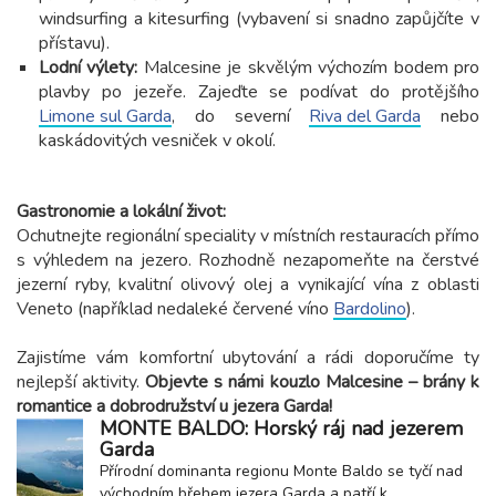
windsurfing a kitesurfing (vybavení si snadno zapůjčíte v
přístavu).
Lodní výlety:
Malcesine je skvělým výchozím bodem pro
plavby po jezeře. Zajeďte se podívat do protějšího
Limone sul Garda
, do severní
Riva del Garda
nebo
kaskádovitých vesniček v okolí.
Gastronomie a lokální život:
Ochutnejte regionální speciality v místních restauracích přímo
s výhledem na jezero. Rozhodně nezapomeňte na čerstvé
jezerní ryby, kvalitní olivový olej a vynikající vína z oblasti
Veneto (například nedaleké červené víno
Bardolino
).
Zajistíme vám komfortní ubytování a rádi doporučíme ty
nejlepší aktivity.
Objevte s námi kouzlo Malcesine – brány k
romantice a dobrodružství u jezera Garda!
MONTE BALDO: Horský ráj nad jezerem
Garda
Přírodní dominanta regionu Monte Baldo se tyčí nad
východním břehem jezera Garda a patří k