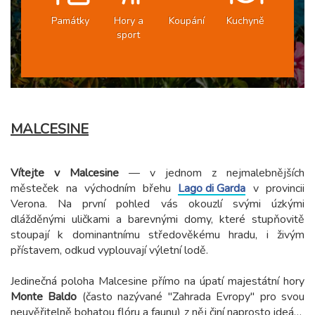
Památky
Hory a
Koupání
Kuchyně
sport
MALCESINE
Vítejte v Malcesine
— v jednom z nejmalebnějších
městeček na východním břehu
Lago di Garda
v provincii
Verona. Na první pohled vás okouzlí svými úzkými
dlážděnými uličkami a barevnými domy, které stupňovitě
stoupají k dominantnímu středověkému hradu, i živým
přístavem, odkud vyplouvají výletní lodě.
Jedinečná poloha Malcesine přímo na úpatí majestátní hory
Monte Baldo
(často nazývané "Zahrada Evropy" pro svou
neuvěřitelně bohatou flóru a faunu) z něj činí naprosto ideální