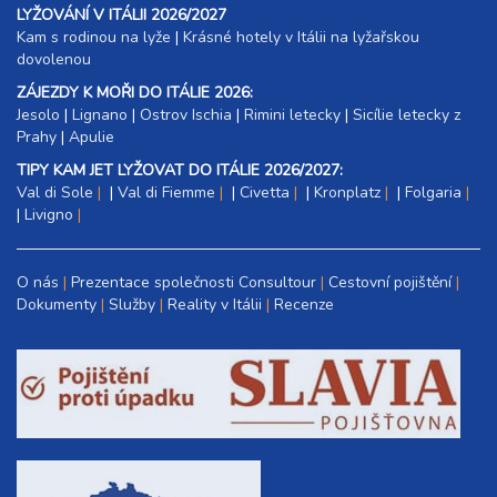
LYŽOVÁNÍ V ITÁLII 2026/2027
Kam s rodinou na lyže
|​
Krásné hotely v Itálii na lyžařskou
dovolenou
ZÁJEZDY K MOŘI DO ITÁLIE 2026:
Jesolo
|
Lignano
|
Ostrov Ischia
|
Rimini letecky
|
Sicílie letecky z
Prahy
|
Apulie
TIPY KAM JET LYŽOVAT DO ITÁLIE 2026/2027:
Val di Sole
|
Val di Fiemme
|
Civetta
|
Kronplatz
|
Folgaria
|
Livigno
O nás
Prezentace společnosti Consultour
Cestovní pojištění
Dokumenty
Služby
Reality v Itálii
Recenze