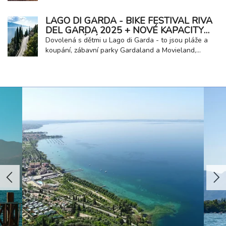
proměňuje v dokonalou vánoční destinaci, kde se
střetává malebná italská krajina s vůní svařeného
LAGO DI GARDA - BIKE FESTIVAL RIVA
vína a řemeslnou tradicí. Je to ideální místo pro
DEL GARDA 2025 + NOVÉ KAPACITY
klienty, kteří hledají světla, atmosféru a...
UBYTOVÁNÍ U JEZERA
Dovolená s dětmi u Lago di Garda - to jsou pláže a
koupání, zábavní parky Gardaland a Movieland,
návštěvy hradů a italská zmrzlina! Rodinná dovolená
u jezera se Vám bude zaručeně líbit! Milovníci
agroturistiky si také přijdou na své, v oblasti je velké
množství vinic a vinařství, farmy, olivové...