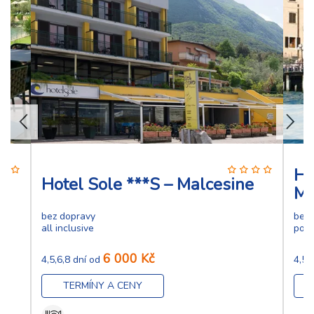
Ho
Hotel Sole ***S – Malcesine
Ma
bez dopravy
bez 
all inclusive
pol
6 000 Kč
4,5,6,8 dní od
4,5,
TERMÍNY A CENY