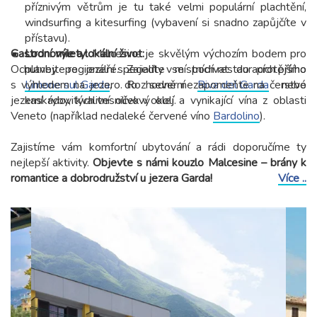
příznivým větrům je tu také velmi populární plachtění,
windsurfing a kitesurfing (vybavení si snadno zapůjčíte v
přístavu).
Gastronomie a lokální život:
Lodní výlety:
Malcesine je skvělým výchozím bodem pro
Ochutnejte regionální speciality v místních restauracích přímo
s výhledem na jezero. Rozhodně nezapomeňte na čerstvé
Limone sul Garda
, do severní
Riva del Garda
nebo
jezerní ryby, kvalitní olivový olej a vynikající vína z oblasti
kaskádovitých vesniček v okolí.
Veneto (například nedaleké červené víno
Bardolino
).
Zajistíme vám komfortní ubytování a rádi doporučíme ty
nejlepší aktivity.
Objevte s námi kouzlo Malcesine – brány k
romantice a dobrodružství u jezera Garda!
Více ..