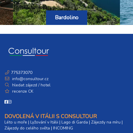
Bardolino
775373070
info@consultour.cz
hledat zájezd / hotel
recenze CK
DOVOLENÁ V ITÁLII S CONSULTOUR
Léto u moře
|
Lyžování v Itálii
|
Lago di Garda
|
Zájezdy na míru
|
Zájezdy do celého světa
|
INCOMING