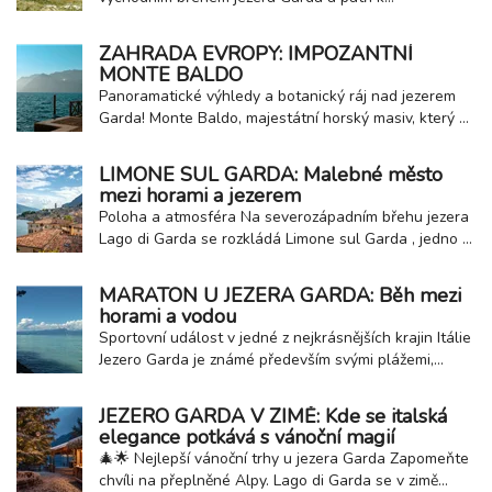
nejvýraznějším přírodním dominantám celé oblasti.
Toto pohoří nabízí jedinečné spojení horské krajiny a
ZAHRADA EVROPY: IMPOZANTNÍ
středomořského klimatu, díky čemuž láká návštěvníky
MONTE BALDO
po celý rok. Hora tisíce kontrastů Monte Baldo...
Panoramatické výhledy a botanický ráj nad jezerem
Garda! Monte Baldo, majestátní horský masiv, který se
strmě zvedá přímo z východního břehu Lago di Garda
a nabízí dechberoucí panoramatické výhledy na celé
LIMONE SUL GARDA: Malebné město
jezero, okolní alpské štíty a úrodné nížiny. Vítejte na
mezi horami a jezerem
hoře Monte Baldo , která si díky...
Poloha a atmosféra Na severozápadním břehu jezera
Lago di Garda se rozkládá Limone sul Garda , jedno z
nejpůvabnějších měst v oblasti. Leží na úpatí strmých
skal, jejichž šedé stěny kontrastují s azurovou
MARATON U JEZERA GARDA: Běh mezi
hladinou jezera. Úzké uličky plné květin, malebné
horami a vodou
domky a klidná promenáda vytvářejí...
Sportovní událost v jedné z nejkrásnějších krajin Itálie
Jezero Garda je známé především svými plážemi,
historickými městy a možnostmi aktivní dovolené.
Každé jaro se ale tato oblast promění také v dějiště
JEZERO GARDA V ZIMĚ: Kde se italská
významné sportovní události - Lake Garda 42 ,
elegance potkává s vánoční magií
maratonu, který patří mezi nejmalebnější...
🎄🌟 Nejlepší vánoční trhy u jezera Garda Zapomeňte
chvíli na přeplněné Alpy. Lago di Garda se v zimě