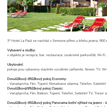
3* Hotel La Paül se nachází v Sirmione přímo u břehu jezera, 900
Vybavení a služby:
v objektu je recepce, bar, restaurace, soukromé parkoviště, Wi-Fi
Ubytování:
pokoje jsou vybaveny vlastním sociálním zařízením, fénem, ​​TV, Wi-
Dvoulůžkový-třílůžkový pokoj Economy:
- Vana/sprcha, Fén, Topení, Klimatizace zdarma, Telefon, Satelitní
Dvoulůžkový/třílůžkový pokoj Classic:
- Vana/sprcha, Fén, Balkon, Topení, Telefon, Satelitní TV, Trezor 
Dvoulůžkový-třílůžkový pokoj Panorama boční výhled na jezero - k