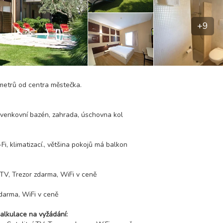
+9
 metrů od centra městečka.
, venkovní bazén, zahrada, úschovna kol
Fi, klimatizací., většina pokojů má balkon
 TV, Trezor zdarma, WiFi v ceně
zdarma, WiFi v ceně
alkulace na vyžádání: