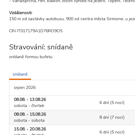
- Vana/sprcha, Fén, Balkon, Boční výhled na jezero, Topení, Telefo
Vzdálenosti:
150 m od zastávky autobusu, 900 od centra města Sirmione, u jez
CIN IT017179A1D76RO9O5
Stravování: snídaně
snídaně formou bufetu
snídaně
srpen 2026
08.08. - 13.08.26
6 dní (5 nocí)
sobota - čtvrtek
08.08. - 15.08.26
8 dní (7 nocí)
sobota - sobota
15.08. - 20.08.26
6 dní (5 nocí)