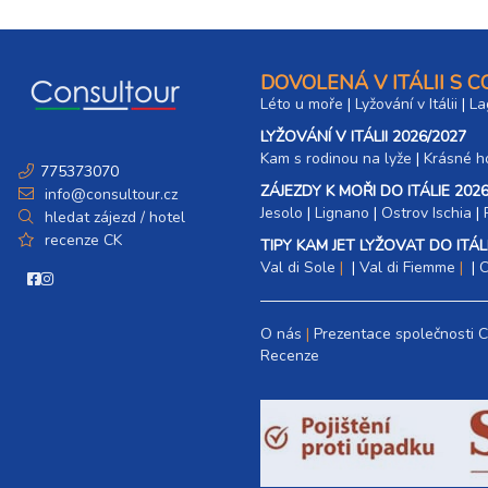
26.09. - 01.10.26
6 dní (5 nocí)
sobota - čtvrtek
26.09. - 03.10.26
DOVOLENÁ V ITÁLII S 
8 dní (7 nocí)
sobota - sobota
Léto u moře
|
Lyžování v Itálii
|
La
LYŽOVÁNÍ V ITÁLII 2026/2027
říjen 2026
Kam s rodinou na lyže
|​
Krásné ho
775373070
03.10. - 06.10.26
ZÁJEZDY K MOŘI DO ITÁLIE 2026
4 dny (3 noci)
info@consultour.cz
sobota - úterý
Jesolo
|
Lignano
|
Ostrov Ischia
|
hledat zájezd / hotel
03.10. - 07.10.26
recenze CK
TIPY KAM JET LYŽOVAT DO ITÁLI
5 dní (4 noci)
sobota - středa
Val di Sole
|
Val di Fiemme
|
C
03.10. - 08.10.26
6 dní (5 nocí)
sobota - čtvrtek
O nás
Prezentace společnosti 
03.10. - 10.10.26
8 dní (7 nocí)
Recenze
sobota - sobota
10.10. - 13.10.26
4 dny (3 noci)
sobota - úterý
10.10. - 14.10.26
5 dní (4 noci)
sobota - středa