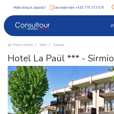
Máte dotaz k zájezdu?
Zavolejte nám +420 775 373 070
Z
Hlavní stránka
Itálie
Zájezdy
Hotel La Paül *** - Sirmi