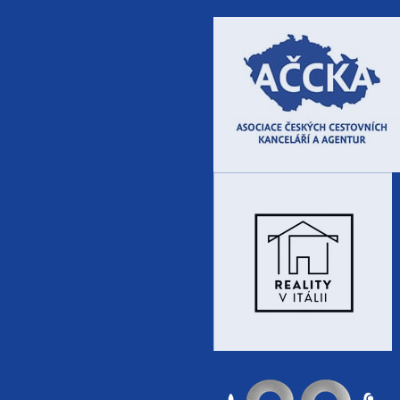
10.10. - 15.10.26
6 dní (5 nocí)
sobota - čtvrtek
10.10. - 17.10.26
8 dní (7 nocí)
sobota - sobota