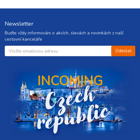
ovat
Newsletter
ovat
Buďte vždy informováni o akcích, slevách a novinkách z naší
cestovní kanceláře
ovat
ovat
INCOMING
C
z
e
c
h
r
e
p
u
b
l
i
ovat
c
ovat
ovat
ovat