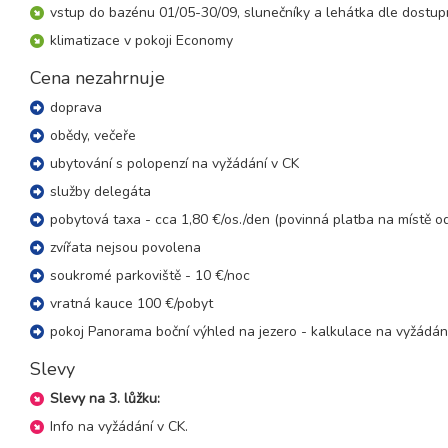
vstup do bazénu 01/05-30/09, slunečníky a lehátka dle dostup
12.09. - 16.09.26
5 dní (4 noci)
klimatizace v pokoji Economy
sobota - středa
12.09. - 17.09.26
Cena nezahrnuje
6 dní (5 nocí)
sobota - čtvrtek
doprava
12.09. - 19.09.26
8 dní (7 nocí)
obědy, večeře
sobota - sobota
ubytování s polopenzí na vyžádání v CK
19.09. - 22.09.26
4 dny (3 noci)
sobota - úterý
služby delegáta
pobytová taxa - cca 1,80 €/os./den (povinná platba na místě od
19.09. - 23.09.26
5 dní (4 noci)
sobota - středa
zvířata nejsou povolena
19.09. - 24.09.26
soukromé parkoviště - 10 €/noc
6 dní (5 nocí)
sobota - čtvrtek
vratná kauce 100 €/pobyt
19.09. - 26.09.26
8 dní (7 nocí)
pokoj Panorama boční výhled na jezero - kalkulace na vyžádán
sobota - sobota
Slevy
26.09. - 29.09.26
4 dny (3 noci)
sobota - úterý
Slevy na 3. lůžku:
26.09. - 30.09.26
Info na vyžádání v CK.
5 dní (4 noci)
sobota - středa