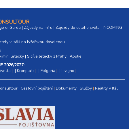
10 000 Kč
rezerv
CONSULTOUR
14 000 Kč
rezerv
go di Garda
|
Zájezdy na míru
|
Zájezdy do celého světa
|
INCOMING
tely v Itálii na lyžařskou dovolenou
:
5 200 Kč
rezerv
Rimini letecky
|
Sicílie letecky z Prahy
|
Apulie
6 800 Kč
E 2026/2027:
rezerv
ivetta
|
Kronplatz
|
Folgaria
|
Livigno
8 300 Kč
rezerv
Consultour
Cestovní pojištění
Dokumenty
Služby
Reality v Itálii
11 500 Kč
rezerv
4 800 Kč
rezerv
6 300 Kč
rezerv