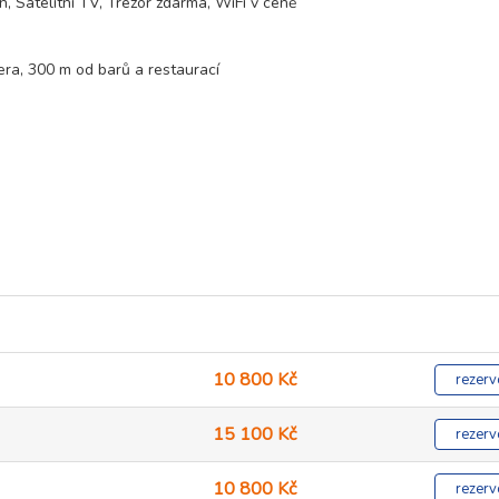
n, Satelitní TV, Trezor zdarma, WiFi v ceně
era, 300 m od barů a restaurací
10 800 Kč
rezerv
15 100 Kč
rezerv
10 800 Kč
rezerv