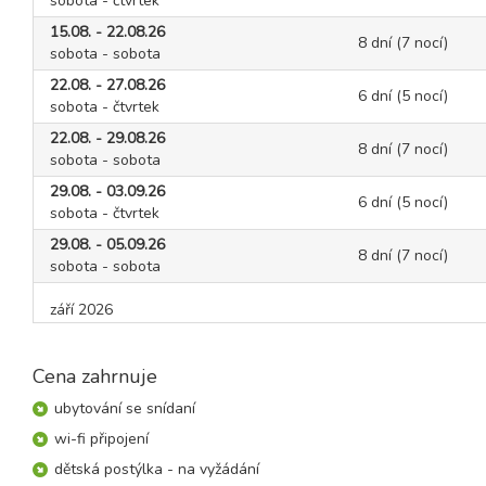
sobota - čtvrtek
15.08. - 22.08.26
8 dní (7 nocí)
sobota - sobota
22.08. - 27.08.26
6 dní (5 nocí)
sobota - čtvrtek
22.08. - 29.08.26
8 dní (7 nocí)
sobota - sobota
29.08. - 03.09.26
6 dní (5 nocí)
sobota - čtvrtek
29.08. - 05.09.26
8 dní (7 nocí)
sobota - sobota
září 2026
05.09. - 10.09.26
6 dní (5 nocí)
Cena zahrnuje
sobota - čtvrtek
05.09. - 12.09.26
ubytování se snídaní
8 dní (7 nocí)
sobota - sobota
wi-fi připojení
12.09. - 15.09.26
dětská postýlka - na vyžádání
4 dny (3 noci)
sobota - úterý