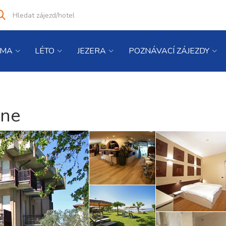
Vyhledat
co
hledáte
IMA
LÉTO
JEZERA
POZNÁVACÍ ZÁJEZDY
one