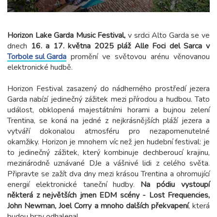
Horizon Lake Garda Music Festival,
v ​​srdci Alto Garda se ve
dnech
16. a 17. května 2025 pláž Alle Foci del Sarca v
Torbole sul Garda
promění ve světovou arénu věnovanou
elektronické hudbě.
Horizon Festival zasazený do nádherného prostředí jezera
Garda nabízí jedinečný zážitek mezi přírodou a hudbou. Tato
událost, obklopená majestátními horami a bujnou zelení
Trentina, se koná na jedné z nejkrásnějších pláží jezera a
vytváří dokonalou atmosféru pro nezapomenutelné
okamžiky. Horizon je mnohem víc než jen hudební festival: je
to jedinečný zážitek, který kombinuje dechberoucí krajinu,
mezinárodně uznávané DJe a vášnivé lidi z celého světa.
Připravte se zažít dva dny mezi krásou Trentina a ohromující
energií elektronické taneční hudby.
Na pódiu vystoupí
některá z největších jmen EDM scény - Lost Frequencies,
John Newman, Joel Corry a mnoho dalších překvapení
, která
budou brzy odhalena!