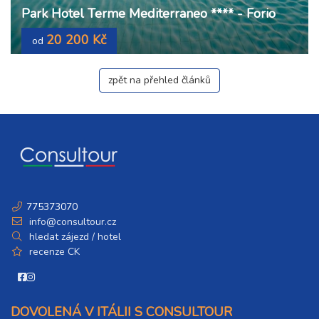
Park Hotel Terme Mediterraneo **** - Forio
20 200 Kč
od
zpět na přehled článků
775373070
info@consultour.cz
hledat zájezd / hotel
recenze CK
DOVOLENÁ V ITÁLII S CONSULTOUR