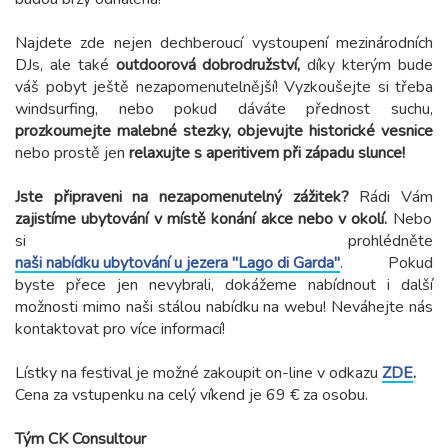
Najdete zde nejen dechberoucí vystoupení mezinárodních
DJs, ale také
outdoorová dobrodružství,
díky kterým bude
váš pobyt ještě nezapomenutelnější! Vyzkoušejte si třeba
windsurfing, nebo pokud dáváte přednost suchu,
prozkoumejte malebné stezky, objevujte historické vesnice
nebo prostě jen
relaxujte s aperitivem při západu slunce!
Jste připraveni na nezapomenutelný zážitek?
Rádi Vám
zajistíme ubytování v místě konání akce nebo v okolí.
Nebo
si prohlédněte
naši nabídku ubytování u jezera "Lago di Garda"
. Pokud
byste přece jen nevybrali, dokážeme nabídnout i další
možnosti mimo naši stálou nabídku na webu! Neváhejte nás
kontaktovat pro více informací!
Lístky na festival je možné zakoupit on-line v odkazu
ZDE
.
Cena za vstupenku na celý víkend je 69 € za osobu.
Tým CK Consultour