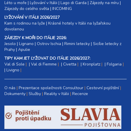
Léto u moře
|
Lyžování v Itálii
|
Lago di Garda
|
Zájezdy na míru
|
Zájezdy do celého světa
|
INCOMING
LYŽOVÁNÍ V ITÁLII 2026/2027
Kam s rodinou na lyže
|​
Krásné hotely v Itálii na lyžařskou
dovolenou
ZÁJEZDY K MOŘI DO ITÁLIE 2026:
Jesolo
|
Lignano
|
Ostrov Ischia
|
Rimini letecky
|
Sicílie letecky z
Prahy
|
Apulie
TIPY KAM JET LYŽOVAT DO ITÁLIE 2026/2027:
Val di Sole
|
Val di Fiemme
|
Civetta
|
Kronplatz
|
Folgaria
|
Livigno
O nás
Prezentace společnosti Consultour
Cestovní pojištění
Dokumenty
Služby
Reality v Itálii
Recenze