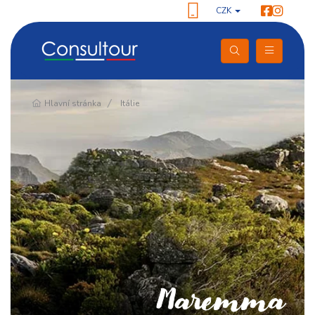
CZK
Pokračování
Hlavní stránka
Itálie
Maremma