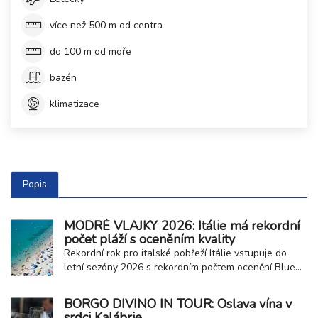
více než 500 m od centra
do 100 m od moře
bazén
klimatizace
Popis
MODRÉ VLAJKY 2026: Itálie má rekordní
počet pláží s oceněním kvality
Rekordní rok pro italské pobřeží Itálie vstupuje do
letní sezóny 2026 s rekordním počtem ocenění Blue
Flag neboli Modrá vlajka. Toto prestižní mezinárodní
ocenění získalo celkem 257 přímořských a jezerních
BORGO DIVINO IN TOUR: Oslava vína v
obcí, což potvrzuje vysokou kvalitu místních pláží,
srdci Kalábrie