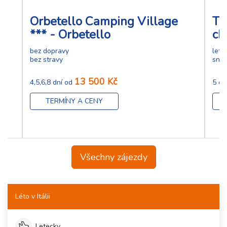
Orbetello Camping Village
To
*** - Orbetello
ch
bez dopravy
lete
bez stravy
sníd
13 500 Kč
4,5,6,8 dní od
5 dn
TERMÍNY A CENY
Všechny zájezdy
Léto v Itálii
Letecky