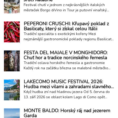
čistotu vody i úroveň poskytovaných...
Festival chutí v jednom z nejkrásnějších italských
městeček Borgo diVino in Tour je putovní vinařský
festival, který propojuje italská historická městečka,
kvalitní víno a regionální gastronomii. Jednou ze
PEPERONI CRUSCHI: Křupavý poklad z
zastávek této oblíbené akce je také malebné
Basilicaty, který si získal celou Itálii
kalábrijské městečko Fiumefreddo Bruzio...
Tradiční specialita s exotickými kořeny Mezi
nejznámější gastronomické poklady regionu Basilicata
patří peperoni cruschi ze města Senise. Tyto sušené
papriky s chráněným zeměpisným označením PGI jsou
FESTA DEL MAIALE V MONGHIDORO:
dnes nedílnou součástí místní kuchyně, přesto jejich
Chuť hor a tradice norcinského řemesla
historie sahá až do Karibiku. Do jižní...
Tradiční oslava horského řemesla a gastronomie
Každý rok na začátku března se malebné městečko
Monghidoro v Emilia-Romagna, nedaleko Bologna na
hranici s Appeniny, promění v jednu z nejzajímavějších
LAKECOMO MUSIC FESTIVAL 2026:
gastronomických událostí regionu – Festa del Maiale,
Hudba mezi vilami a zahradami slavného
tedy slavnost prasete. Tato akce oslavuje...
jezera
Když hudba zní nad hladinou jezera Od 5. června do
13. září 2026 se oblast kolem Lago di Como opět
promění v otevřené koncertní pódium. LakeComo
Music Festival nabídne desítky vystoupení v
MONTE BALDO: Horský ráj nad jezerem
historických vilách, zahradách s výhledem na jezero,
Garda