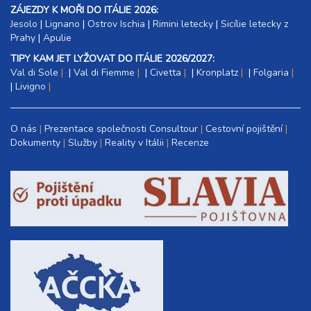
ZÁJEZDY K MOŘI DO ITÁLIE 2026:
Jesolo
|
Lignano
|
Ostrov Ischia
|
Rimini letecky
|
Sicílie letecky z
Prahy
|
Apulie
TIPY KAM JET LYŽOVAT DO ITÁLIE 2026/2027:
Val di Sole
|
Val di Fiemme
|
Civetta
|
Kronplatz
|
Folgaria
|
Livigno
O nás
Prezentace společnosti Consultour
Cestovní pojištění
Dokumenty
Služby
Reality v Itálii
Recenze