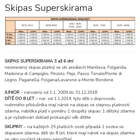
Skipas Superskirama
SKIPAS SUPERSKIRAMA 3 až 6 dní
neomezený skipas platný ve ski areálech Marilleva, Folgarida,
Madonna di Campiglio, Pinzolo, Pejo, Passo Tonale/Ponte di
Legno, Paganella, Folgaria/Lavarone a Monte Bondone
JUNIOR
– narozený od 1.1. 2009 do 31.12.2018
DÍTĚ DO 8 LET
– nar. od 1.1.2019, tyto děti v doprovodu
rodinného příslušníka mají nárok na skipas se stejnou platností
zdarma, nabídka platí v poměru 1 dospělý skipas: 1 dětský zdarma
a je vyžadován doklad prokazující věk dítěte
SKUPINY
– na každých 25 platících osob připadá 1 osoba se
skipasem zdarma, děti do 8 let, které mají nárok na skipas zdarma
se jako součást skupiny nepočítají