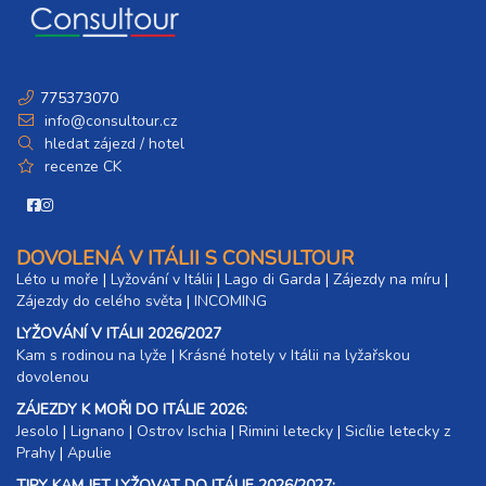
775373070
info@consultour.cz
hledat zájezd / hotel
recenze CK
DOVOLENÁ V ITÁLII S CONSULTOUR
Léto u moře
|
Lyžování v Itálii
|
Lago di Garda
|
Zájezdy na míru
|
Zájezdy do celého světa
|
INCOMING
LYŽOVÁNÍ V ITÁLII 2026/2027
Kam s rodinou na lyže
|​
Krásné hotely v Itálii na lyžařskou
dovolenou
ZÁJEZDY K MOŘI DO ITÁLIE 2026:
Jesolo
|
Lignano
|
Ostrov Ischia
|
Rimini letecky
|
Sicílie letecky z
Prahy
|
Apulie
TIPY KAM JET LYŽOVAT DO ITÁLIE 2026/2027: