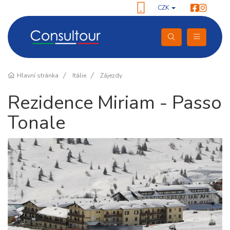
CZK
Hlavní stránka
Itálie
Zájezdy
Rezidence Miriam - Passo
Tonale