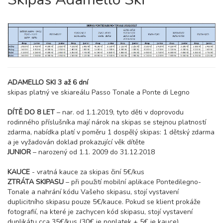
březen 2027
06.03. - 13.03.27
8 dní (7 nocí)
sobota - sobota
26 200 Kč
rezervovat
13.03. - 20.03.27
8 dní (7 nocí)
ADAMELLO SKI 3 až 6 dní
sobota - sobota
skipas platný ve skiareálu Passo Tonale a Ponte di Legno
19 700 Kč
rezervovat
DÍTĚ DO 8 LET
– nar. od 1.1.2019, tyto děti v doprovodu
20.03. - 27.03.27
8 dní (7 nocí)
rodinného příslušníka mají nárok na skipas se stejnou platností
sobota - sobota
zdarma, nabídka platí v poměru 1 dospělý skipas: 1 dětský zdarma
18 800 Kč
rezervovat
a je vyžadován doklad prokazující věk dítěte
27.03. - 03.04.27
JUNIOR
– narozený od 1.1. 2009 do 31.12.2018
8 dní (7 nocí)
sobota - sobota
KAUCE
- vratná kauce za skipas činí 5€/kus
18 800 Kč
rezervovat
ZTRÁTA SKIPASU
– při použití mobilní aplikace Pontedilegno-
Tonale a nahrání kódu Vašeho skipasu, stojí vystavení
duben 2027
duplicitního skipasu pouze 5€/kauce. Pokud se klient prokáže
fotografií, na které je zachycen kód skipasu, stojí vystavení
03.04. - 10.04.27
8 dní (7 nocí)
duplikátu cca 35€/kus (30€ je poplatek + 5€ je kauce).