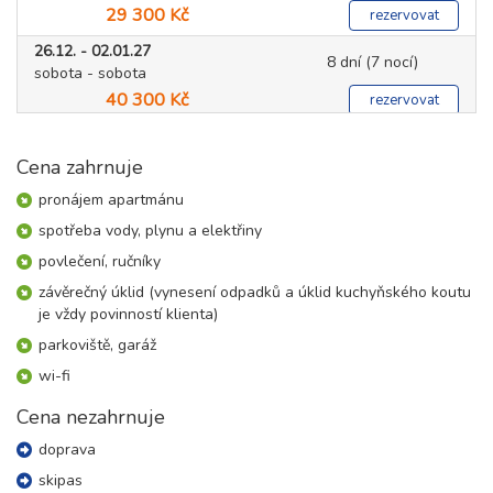
29 300 Kč
rezervovat
26.12. - 02.01.27
8 dní (7 nocí)
sobota - sobota
40 300 Kč
rezervovat
leden 2027
Cena zahrnuje
02.01. - 09.01.27
pronájem apartmánu
8 dní (7 nocí)
sobota - sobota
spotřeba vody, plynu a elektřiny
27 700 Kč
rezervovat
povlečení, ručníky
09.01. - 16.01.27
8 dní (7 nocí)
závěrečný úklid (vynesení odpadků a úklid kuchyňského koutu
sobota - sobota
je vždy povinností klienta)
25 900 Kč
rezervovat
parkoviště, garáž
16.01. - 23.01.27
8 dní (7 nocí)
wi-fi
sobota - sobota
27 700 Kč
rezervovat
Cena nezahrnuje
23.01. - 30.01.27
doprava
8 dní (7 nocí)
sobota - sobota
skipas