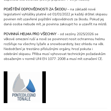
sobota - sobota
18 500 Kč
rezervovat
POJIŠTĚNÍ ODPOVĚDNOSTI ZA ŠKODU
– na základě nové
legislativní vyhlášky platné od 01/01/2022 je každý držitel skipasu
povinen mít uzavřené pojištění odpovědnosti za škodu. Pokud jej
daná osoba nebude mít, je povinna zakoupit ho a uzavřít na místě.
POVINNÁ HELMA PRO VŠECHNY
- od sezóny 2025/2026 se
věkové omezení ruší a nově se povinnost nosit ochrannou helmu
rozšiřuje na všechny lyžaře a snowboardisty, bez ohledu na věk.
Nedodržení je trestáno příslušnými orgány, hrozí pokuta i
odebrání skipasu. Přilba musí vyhovovat technickým požadavkům
obsaženým v normě UNI EN 1077: 2008 a musí mít označení CE.