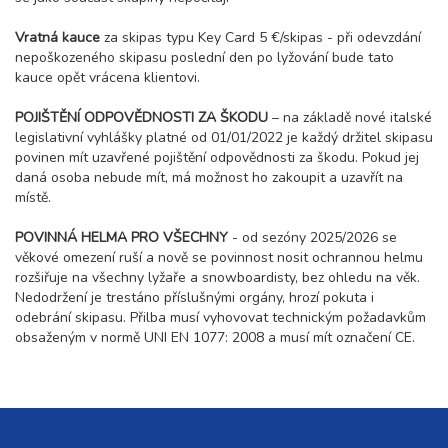
Vratná kauce
za skipas typu Key Card 5 €/skipas - při odevzdání
nepoškozeného skipasu poslední den po lyžování bude tato
kauce opět vrácena klientovi.
POJIŠTĚNÍ ODPOVĚDNOSTI ZA ŠKODU
– na základě nové italské
legislativní vyhlášky platné od 01/01/2022 je každý držitel skipasu
povinen mít uzavřené pojištění odpovědnosti za škodu. Pokud jej
daná osoba nebude mít, má možnost ho zakoupit a uzavřít na
místě.
POVINNÁ HELMA PRO VŠECHNY
- od sezóny 2025/2026 se
věkové omezení ruší a nově se povinnost nosit ochrannou helmu
rozšiřuje na všechny lyžaře a snowboardisty, bez ohledu na věk.
Nedodržení je trestáno příslušnými orgány, hrozí pokuta i
odebrání skipasu. Přilba musí vyhovovat technickým požadavkům
obsaženým v normě UNI EN 1077: 2008 a musí mít označení CE.