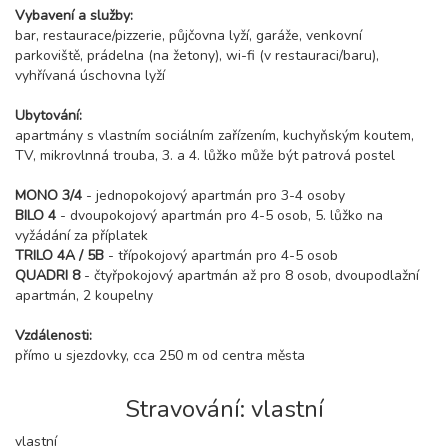
Vybavení a služby:
bar, restaurace/pizzerie, půjčovna lyží, garáže, venkovní
parkoviště, prádelna (na žetony), wi-fi (v restauraci/baru),
vyhřívaná úschovna lyží
Ubytování:
apartmány s vlastním sociálním zařízením, kuchyňským koutem,
TV, mikrovlnná trouba, 3. a 4. lůžko může být patrová postel
MONO 3/4
- jednopokojový apartmán pro 3-4 osoby
BILO 4
- dvoupokojový apartmán pro 4-5 osob, 5. lůžko na
vyžádání za příplatek
TRILO 4A / 5B
- třípokojový apartmán pro 4-5 osob
QUADRI 8
- čtyřpokojový apartmán až pro 8 osob, dvoupodlažní
apartmán, 2 koupelny
Vzdálenosti:
přímo u sjezdovky, cca 250 m od centra města
Stravování: vlastní
vlastní