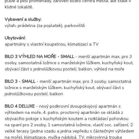
pláže a pěší promenády, zároveň blízko centra města, ale stále v
klidné lokalitě.
Vybavení a služby:
výtah, prádelna (za poplatek), parkoviště
Ubytování:
apartmány s vlastní koupelnou, klimatizací a TV
BILO 3 VÝHLED NA MOŘE - SMALL
- menší apartmán max. pro 3
osoby, samostatná ložnice s manželským lůžkem, kuchyňský kout,
obývací část s jednolůžkovou postelí, balkon, výhled na moře
BILO 3 - SMALL
- menší apartmán max. pro 3 osoby, samostatná
ložnice s manželským lůžkem, kuchyňský kout, obývací část s
jednolůžkovou postelí, balkon
BILO 4 DELUXE
- nový podkrovní dvoupokojový apartmán s
výhledem na moře, 4. patro, prostorný apartmán se skládá z
obývacího pokoje s kuchyňským koutem a rozkládací pohovkou
na spaní pro 2 osoby, 1 samostatná ložmice, vlastí soc. zařízení, 2
velké terasy (jedna vzadu a jedna vepředu s částečným výhledem
na moře), klimatizace, myčka nádobá, TV, mikrovlnná trouba