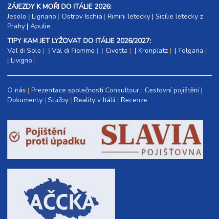
ZÁJEZDY K MOŘI DO ITÁLIE 2026:
Jesolo
|
Lignano
|
Ostrov Ischia
|
Rimini letecky
|
Sicílie letecky z
Prahy
|
Apulie
TIPY KAM JET LYŽOVAT DO ITÁLIE 2026/2027:
Val di Sole
|
Val di Fiemme
|
Civetta
|
Kronplatz
|
Folgaria
|
Livigno
O nás
Prezentace společnosti Consultour
Cestovní pojištění
Dokumenty
Služby
Reality v Itálii
Recenze