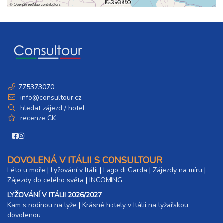
©
OpenStreetMap
contributors
775373070
info@consultour.cz
hledat zájezd / hotel
recenze CK
DOVOLENÁ V ITÁLII S CONSULTOUR
Léto u moře
|
Lyžování v Itálii
|
Lago di Garda
|
Zájezdy na míru
|
Zájezdy do celého světa
|
INCOMING
LYŽOVÁNÍ V ITÁLII 2026/2027
Kam s rodinou na lyže
|​
Krásné hotely v Itálii na lyžařskou
dovolenou