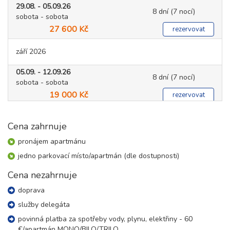
29.08. - 05.09.26
8 dní (7 nocí)
sobota - sobota
27 600 Kč
rezervovat
září 2026
05.09. - 12.09.26
8 dní (7 nocí)
sobota - sobota
19 000 Kč
rezervovat
12.09. - 16.09.26
5 dní (4 noci)
sobota - středa
Cena zahrnuje
10 900 Kč
rezervovat
pronájem apartmánu
12.09. - 17.09.26
jedno parkovací místo/apartmán (dle dostupnosti)
6 dní (5 nocí)
sobota - čtvrtek
13 600 Kč
Cena nezahrnuje
rezervovat
doprava
12.09. - 19.09.26
8 dní (7 nocí)
sobota - sobota
služby delegáta
19 000 Kč
rezervovat
povinná platba za spotřeby vody, plynu, elektřiny - 60
€/apartmán MONO/BILO/TRILO