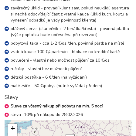
závěrečný úklid - provádí klient sám, pokud neuklidí, agentura
si nechá odpovídající část z vratné kauce (úklid kuch. koutu a
vynesení odpadků je vždy povinností klienta)
plážový servis (slunečník + 2 lehátka/křesla) - povinná platba
(výše poplatku bude upřesněna při rezervaci)
pobytová taxa - cca 1-2 €/os./den, povinná platba na místě
vratná kauce 100 €/apartmán - blokace na kreditní kartě
povlečení - vlastní nebo možnost půjčení za 10 €/os.
ručníky - vlastní bez možnosti půjčení
dětská postýlka - 6 €/den (na vyžádání)
malé zvíře - 50 €/pobyt (nutné vyžádat předem)
Slevy
Sleva za včasný nákup při pobytu na min. 5 nocí
sleva -10% při nákupu do 28.02.2026
+