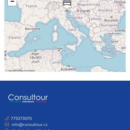
−
©
OpenStreetMap
contributors
775373070
info@consultour.cz