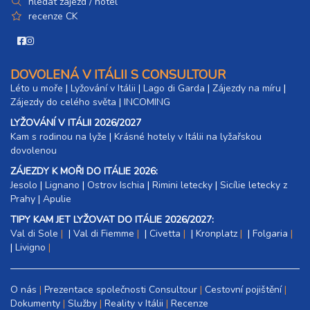
hledat zájezd / hotel
recenze CK
DOVOLENÁ V ITÁLII S CONSULTOUR
Léto u moře
|
Lyžování v Itálii
|
Lago di Garda
|
Zájezdy na míru
|
Zájezdy do celého světa
|
INCOMING
LYŽOVÁNÍ V ITÁLII 2026/2027
Kam s rodinou na lyže
|​
Krásné hotely v Itálii na lyžařskou
dovolenou
ZÁJEZDY K MOŘI DO ITÁLIE 2026:
Jesolo
|
Lignano
|
Ostrov Ischia
|
Rimini letecky
|
Sicílie letecky z
Prahy
|
Apulie
TIPY KAM JET LYŽOVAT DO ITÁLIE 2026/2027:
Val di Sole
|
Val di Fiemme
|
Civetta
|
Kronplatz
|
Folgaria
|
Livigno
O nás
Prezentace společnosti Consultour
Cestovní pojištění
Dokumenty
Služby
Reality v Itálii
Recenze