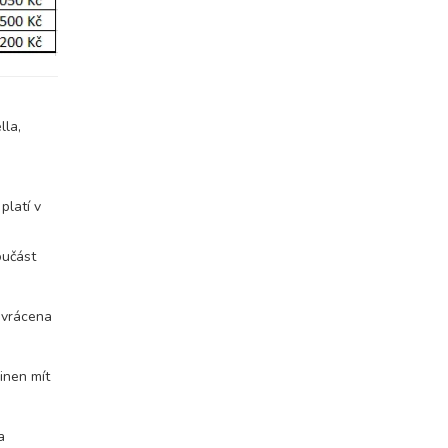
lla,
platí v
oučást
 vrácena
inen mít
a