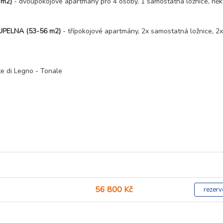
3 m2)
- dvoupokojové apartmány pro 4 osoby, 1 samostatná ložnice, něk
OUPELNA (53-56 m2)
- třípokojové apartmány, 2x samostatná ložnice, 2x
te di Legno - Tonale
56 800 Kč
rezerv