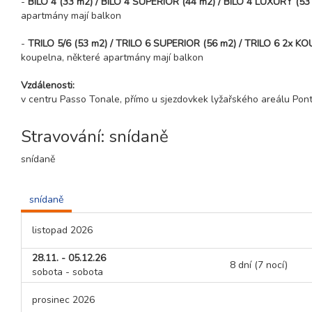
-
BILO 4 (33 m2) / BILO 4 SUPERIOR (44 m2) / BILO 4 LUXURY (5
apartmány mají balkon
-
TRILO 5/6 (53 m2) / TRILO 6 SUPERIOR (56 m2) / TRILO 6 2x K
koupelna, některé apartmány mají balkon
Vzdálenosti:
v centru Passo Tonale, přímo u sjezdovkek lyžařského areálu Pon
Stravování: snídaně
snídaně
snídaně
listopad 2026
28.11. - 05.12.26
8 dní (7 nocí)
sobota - sobota
prosinec 2026