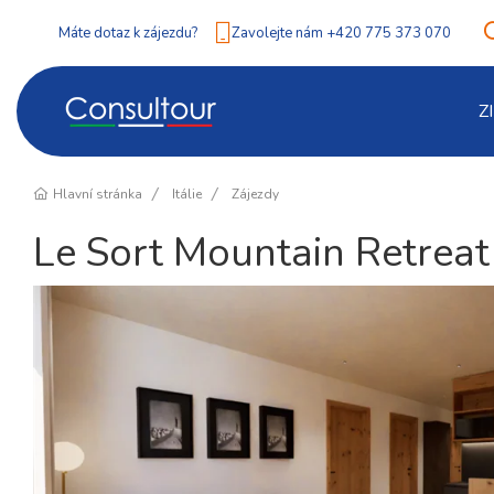
Máte dotaz k zájezdu?
Zavolejte nám +420 775 373 070
Z
Hlavní stránka
Itálie
Zájezdy
Le Sort Mountain Retreat