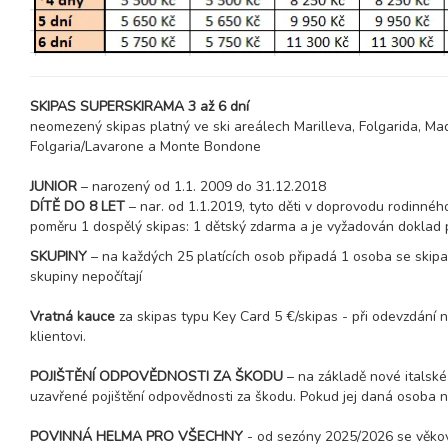
SKIPAS SUPERSKIRAMA 3 až 6 dní
neomezený skipas platný ve ski areálech Marilleva, Folgarida, Mad
Folgaria/Lavarone a Monte Bondone
JUNIOR
– narozený od 1.1. 2009 do 31.12.2018
DÍTĚ DO 8 LET
– nar. od 1.1.2019, tyto děti v doprovodu rodinného
poměru 1 dospělý skipas: 1 dětský zdarma a je vyžadován doklad pr
SKUPINY
– na každých 25 platících osob připadá 1 osoba se skipa
skupiny nepočítají
Vratná kauce
za skipas typu Key Card 5 €/skipas - při odevzdání
klientovi.
POJIŠTĚNÍ ODPOVĚDNOSTI ZA ŠKODU
– na základě nové italské
uzavřené pojištění odpovědnosti za škodu. Pokud jej daná osoba n
POVINNÁ HELMA PRO VŠECHNY
- od sezóny 2025/2026 se věkov