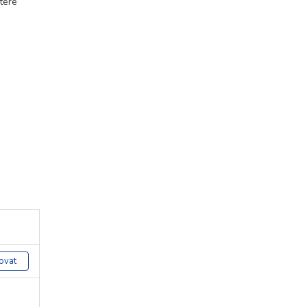
teré
ovat