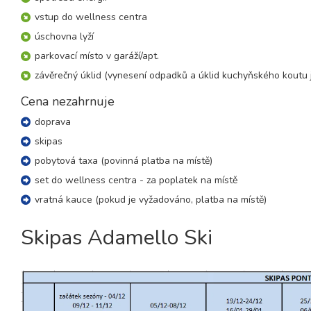
30.01. - 06.02.27
vstup do wellness centra
8 dní (7 nocí)
sobota - sobota
úschovna lyží
únor 2027
parkovací místo v garáží/apt.
závěrečný úklid (vynesení odpadků a úklid kuchyňského koutu j
06.02. - 13.02.27
8 dní (7 nocí)
sobota - sobota
Cena nezahrnuje
13.02. - 20.02.27
doprava
8 dní (7 nocí)
sobota - sobota
skipas
20.02. - 27.02.27
8 dní (7 nocí)
pobytová taxa (povinná platba na místě)
sobota - sobota
set do wellness centra - za poplatek na místě
27.02. - 06.03.27
8 dní (7 nocí)
sobota - sobota
vratná kauce (pokud je vyžadováno, platba na místě)
březen 2027
Skipas Adamello Ski
06.03. - 13.03.27
8 dní (7 nocí)
sobota - sobota
13.03. - 20.03.27
8 dní (7 nocí)
sobota - sobota