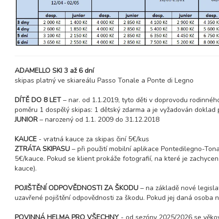
20.03. - 27.03.27
8 dní (7 nocí)
sobota - sobota
27.03. - 03.04.27
8 dní (7 nocí)
sobota - sobota
duben 2027
ADAMELLO SKI 3 až 6 dní
02.04. - 09.04.27
skipas platný ve skiareálu Passo Tonale a Ponte di Legno
8 dní (7 nocí)
pátek - pátek
DÍTĚ DO 8 LET
– nar. od 1.1.2019, tyto děti v doprovodu rodinného
poměru 1 dospělý skipas: 1 dětský zdarma a je vyžadován doklad pr
JUNIOR
– narozený od 1.1. 2009 do 31.12.2018
KAUCE
- vratná kauce za skipas činí 5€/kus
ZTRÁTA SKIPASU
– při použití mobilní aplikace Pontedilegno-Ton
5€/kauce. Pokud se klient prokáže fotografií, na které je zachycen
kauce).
POJIŠTĚNÍ ODPOVĚDNOSTI ZA ŠKODU
– na základě nové legisla
uzavřené pojištění odpovědnosti za škodu. Pokud jej daná osoba ne
POVINNÁ HELMA PRO VŠECHNY
- od sezóny 2025/2026 se věkov