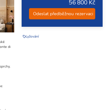
56 800 Kč
Odeslat předběžnou rezervaci
Lyžování
ské
onte di
sprchy,
e: