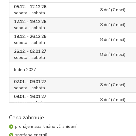
05.12. - 12.12.26
8 dní (7 nocí)
sobota - sobota
12.12. - 19.12.26
8 dní (7 nocí)
sobota - sobota
19.12. - 26.12.26
8 dní (7 nocí)
sobota - sobota
26.12. - 02.01.27
8 dní (7 nocí)
sobota - sobota
leden 2027
02.01. - 09.01.27
8 dní (7 nocí)
sobota - sobota
09.01. - 16.01.27
8 dní (7 nocí)
sobota - sobota
16.01. - 23.01.27
8 dní (7 nocí)
Cena zahrnuje
sobota - sobota
23.01. - 30.01.27
pronájem apartmánu vč. snídaní
8 dní (7 nocí)
sobota - sobota
spotřeba energií