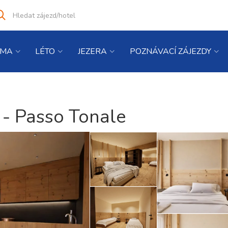
Vyhledat
co
hledáte
IMA
LÉTO
JEZERA
POZNÁVACÍ ZÁJEZDY
 - Passo Tonale