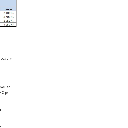
ovat
ovat
ovat
platí v
 pouze
5€ je
t
a