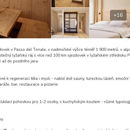
+16
dovek v Passo del Tonale, v nadmořské výšce téměř 1 900 metrů, v alp
utečný lyžařský ráj s více než 100 km sjezdovek v lyžařském středisku P
 až do pozdního jara.
né k regeneraci těla i mysli - nabízí dvě sauny, tureckou lázeň, emoční 
aráže, bar, restaurace a pizzerie
kládací pohovkou pro 1-2 osoby, s kuchyňským koutem - různé typologi
by