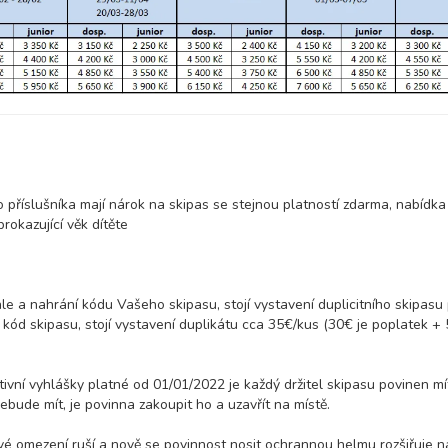
63 700 Kč
rezerv
63 700 Kč
rezerv
63 700 Kč
rezerv
 příslušníka mají nárok na skipas se stejnou platností zdarma, nabídka 
okazující věk dítěte
ale a nahrání kódu Vašeho skipasu, stojí vystavení duplicitního skipasu
 kód skipasu, stojí vystavení duplikátu cca 35€/kus (30€ je poplatek + 
tivní vyhlášky platné od 01/01/2022 je každý držitel skipasu povinen mí
bude mít, je povinna zakoupit ho a uzavřít na místě.
é omezení ruší a nově se povinnost nosit ochrannou helmu rozšiřuje n