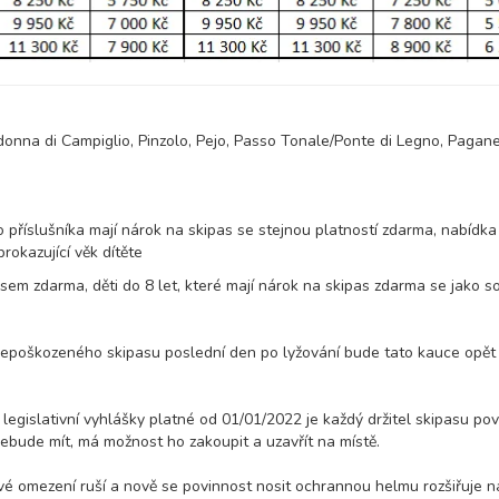
onna di Campiglio, Pinzolo, Pejo, Passo Tonale/Ponte di Legno, Pagane
 příslušníka mají nárok na skipas se stejnou platností zdarma, nabídka 
okazující věk dítěte
sem zdarma, děti do 8 let, které mají nárok na skipas zdarma se jako s
 nepoškozeného skipasu poslední den po lyžování bude tato kauce opět
 legislativní vyhlášky platné od 01/01/2022 je každý držitel skipasu pov
ebude mít, má možnost ho zakoupit a uzavřít na místě.
é omezení ruší a nově se povinnost nosit ochrannou helmu rozšiřuje n