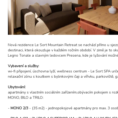
Nová rezidence Le Sort Mountain Retreat se nachází přímo u sjez
destinaci, která okouzluje v každém ročním období. V zimě je to sk
Legno Tonale a slavným ledovcem Presena, kde je lyžování možné
Vybavení a služby:
wi-fi připojení, úschovna lyží, wellness centrum - Le Sort SPA urče
relaxační zónu s koutkem s bylinkovými čaji a vířivku, parkoviště, g
Ubytování:
apartmány s vlastním sociálním zařízením,obývacím pokojem s roz
MONO, BILO a TRILO:
-
MONO 2/3
- (35 m2) - jednopokojové apartmány pro max. 3 oso