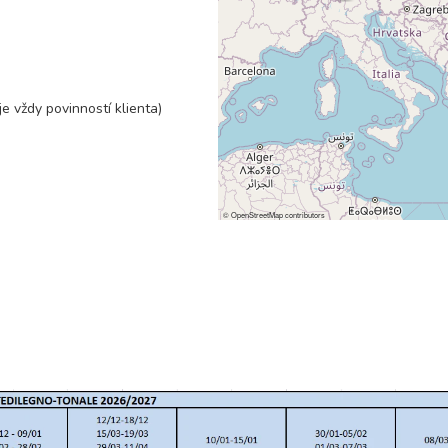
70 600 Kč
rezerv
e vždy povinností klienta)
80 300 Kč
rezerv
70 600 Kč
rezerv
©
OpenStreetMap
contributors
70 600 Kč
rezerv
65 100 Kč
rezerv
65 100 Kč
rezerv
63 700 Kč
rezerv