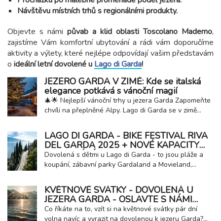
Procházku po malebné promenádě podél jezera.
Návštěvu místních trhů s regionálními produkty.
Objevte s námi
půvab a klid oblasti Toscolano Maderno
,
zajistíme Vám komfortní ubytování a rádi vám doporučíme
aktivity a výlety, které nejlépe odpovídají vašim představám
o
ideální letní dovolené u
Lago di Garda
!
JEZERO GARDA V ZIMĚ: Kde se italská
elegance potkává s vánoční magií
🎄🌟 Nejlepší vánoční trhy u jezera Garda Zapomeňte
chvíli na přeplněné Alpy. Lago di Garda se v zimě
proměňuje v dokonalou vánoční destinaci, kde se
střetává malebná italská krajina s vůní svařeného
LAGO DI GARDA - BIKE FESTIVAL RIVA
vína a řemeslnou tradicí. Je to ideální místo pro
DEL GARDA 2025 + NOVÉ KAPACITY
klienty, kteří hledají světla, atmosféru a...
UBYTOVÁNÍ U JEZERA
Dovolená s dětmi u Lago di Garda - to jsou pláže a
koupání, zábavní parky Gardaland a Movieland,
návštěvy hradů a italská zmrzlina! Rodinná dovolená
u jezera se Vám bude zaručeně líbit! Milovníci
KVĚTNOVÉ SVÁTKY - DOVOLENÁ U
agroturistiky si také přijdou na své, v oblasti je velké
JEZERA GARDA - OSLAVTE S NÁMI
množství vinic a vinařství, farmy, olivové...
JARO!
Co říkáte na to, vzít si na květnové svátky pár dní
volna navíc a vyrazit na dovolenou k jezeru Garda?