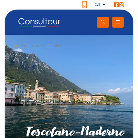
CZK
Pokračování
Hlavní stránka
Itálie
Toscolano-Maderno