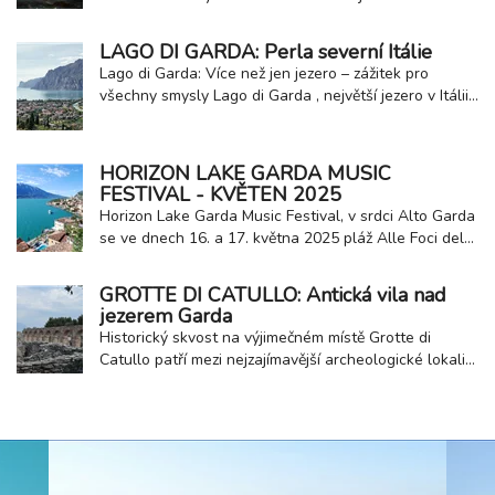
Máme pro vás nabídku pobytů v různých lokalitách, a
to buď na kratší pobyt třeba jen na 3 noci, nebo
LAGO DI GARDA: Perla severní Itálie
rovnou na celý týden! Stačí sbalit kufry, skočit do auta
Lago di Garda: Více než jen jezero – zážitek pro
a s dobrou náladou jste za zhruba...
všechny smysly Lago di Garda , největší jezero v Itálii,
je magnetem pro turisty z celého světa. Jeho
křišťálově čistá voda, malebné okolí s horami a
olivovými háji, historická městečka a široká nabídka
HORIZON LAKE GARDA MUSIC
aktivit dělají z této destinace ideální...
FESTIVAL - KVĚTEN 2025
Horizon Lake Garda Music Festival, v ​​srdci Alto Garda
se ve dnech 16. a 17. května 2025 pláž Alle Foci del
Sarca v Torbole sul Garda promění ve světovou arénu
věnovanou elektronické hudbě. Horizon Festival
GROTTE DI CATULLO: Antická vila nad
zasazený do nádherného prostředí jezera Garda
jezerem Garda
nabízí jedinečný zážitek mezi přírodou a...
Historický skvost na výjimečném místě Grotte di
Catullo patří mezi nejzajímavější archeologické lokality
severní Itálie. Nachází se na samotném výběžku
poloostrova Sirmione u jezera Garda a nabízí
jedinečné spojení historie a přírodní krásy. Navzdory
názvu se nejedná o jeskyně, ale o pozůstatky...