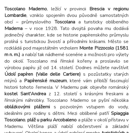
Toscolano Maderno
, ležící v provincii
Brescia v regionu
Lombardie
, vzniklo spojením dvou původně samostatných
obcí – průmyslového
Toscolana
a turisticky oblíbeného
Maderna
– v roce 1928. Tato dvojitá povaha mu dodává
jedinečný charakter, kde se historie papírenského průmyslu
prolíná s turistickou živostí a přírodními krásami. Město se
rozkládá pod majestátním vrcholem
Monte Pizzocolo (1581
m n. m.)
a nabízí tak nádherné scenérie a možnosti pro výlety
do okolí. Toscolano má římské kořeny a proslavilo se
výrobou papíru již od 14. století. Dodnes můžete navštívit
Údolí papíren (Valle delle Cartiere)
s pozůstatky starých
mlýnů a
Papírenské muzeum
, které vám přiblíží fascinující
historii tohoto řemesla. V Madernu pak objevíte románský
kostel Sant'Andrea
z 12. století s krásnými freskami a
římskými náhrobky. Toscolano Maderno se pyšní několika
oblázkovými plážemi
s pozvolným vstupem do vody,
ideálními pro rodiny s dětmi. Mezi oblíbené patří
Spiaggia
Toscolano
,
pláž u parku Arcobaleno
a pláže v okolí přístavu v
Madernu. Většina pláží nabízí občerstvení a základní