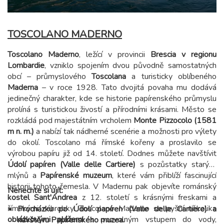
TOSCOLANO MADERNO
Toscolano Maderno
, ležící v provincii
Brescia v regionu
Lombardie
, vzniklo spojením dvou původně samostatných
obcí – průmyslového
Toscolana
a turisticky oblíbeného
Maderna
– v roce 1928. Tato dvojitá povaha mu dodává
jedinečný charakter, kde se historie papírenského průmyslu
prolíná s turistickou živostí a přírodními krásami. Město se
rozkládá pod majestátním vrcholem
Monte Pizzocolo (1581
m n. m.)
a nabízí tak nádherné scenérie a možnosti pro výlety
do okolí. Toscolano má římské kořeny a proslavilo se
výrobou papíru již od 14. století. Dodnes můžete navštívit
Údolí papíren (Valle delle Cartiere)
s pozůstatky starých
mlýnů a
Papírenské muzeum
, které vám přiblíží fascinující
historii tohoto řemesla. V Madernu pak objevíte románský
Nenechte si ujít:
kostel Sant'Andrea
z 12. století s krásnými freskami a
římskými náhrobky. Toscolano Maderno se pyšní několika
Procházku po Údolí papíren (Valle delle Cartiere) a
oblázkovými plážemi
s pozvolným vstupem do vody,
návštěvu Papírenského muzea.