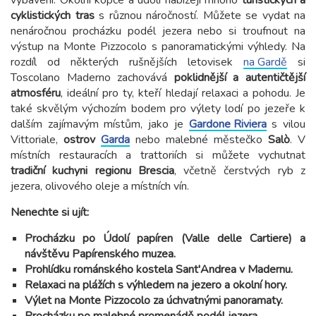
vybavení. Okolní kopce a údolí nabízejí mnoho
turistických a
cyklistických tras
s různou náročností. Můžete se vydat na
nenáročnou procházku podél jezera nebo si troufnout na
výstup na Monte Pizzocolo s panoramatickými výhledy. Na
rozdíl od některých rušnějších letovisek
na Gardě
si
Toscolano Maderno zachovává
poklidnější a autentičtější
atmosféru
, ideální pro ty, kteří hledají relaxaci a pohodu. Je
také skvělým výchozím bodem pro výlety lodí po jezeře k
dalším zajímavým místům, jako je
Gardone Riviera
s vilou
Vittoriale,
ostrov
Garda
nebo malebné městečko
Salò
. V
místních restauracích a trattoriích si můžete vychutnat
tradiční kuchyni regionu Brescia
, včetně čerstvých ryb z
jezera, olivového oleje a místních vín.
Nenechte si ujít:
Procházku po Údolí papíren (Valle delle Cartiere) a
návštěvu Papírenského muzea.
Prohlídku románského kostela Sant'Andrea v Madernu.
Relaxaci na plážích s výhledem na jezero a okolní hory.
Výlet na Monte Pizzocolo za úchvatnými panoramaty.