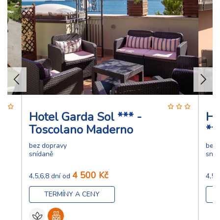
Hotel Garda Sol *** -
Ho
Toscolano Maderno
**
bez dopravy
bez 
snídaně
sníd
4 500 Kč
4,5,6,8 dní od
4,5,
TERMÍNY A CENY