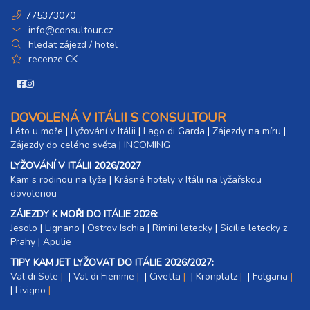
775373070
info@consultour.cz
hledat zájezd / hotel
recenze CK
DOVOLENÁ V ITÁLII S CONSULTOUR
Léto u moře
|
Lyžování v Itálii
|
Lago di Garda
|
Zájezdy na míru
|
Zájezdy do celého světa
|
INCOMING
LYŽOVÁNÍ V ITÁLII 2026/2027
Kam s rodinou na lyže
|​
Krásné hotely v Itálii na lyžařskou
dovolenou
ZÁJEZDY K MOŘI DO ITÁLIE 2026:
Jesolo
|
Lignano
|
Ostrov Ischia
|
Rimini letecky
|
Sicílie letecky z
Prahy
|
Apulie
TIPY KAM JET LYŽOVAT DO ITÁLIE 2026/2027:
Val di Sole
|
Val di Fiemme
|
Civetta
|
Kronplatz
|
Folgaria
|
Livigno