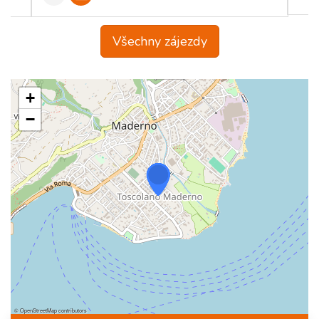
Všechny zájezdy
+
−
©
OpenStreetMap
contributors