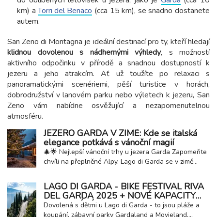
do oblíbených letovisek u jezera, jako je
Garda
(cca 10
km) a
Torri del Benaco
(cca 15 km), se snadno dostanete
autem.
San Zeno di Montagna je ideální destinací pro ty, kteří hledají
klidnou dovolenou s nádhernými výhledy
, s možností
aktivního odpočinku v přírodě a snadnou dostupností k
jezeru a jeho atrakcím. Ať už toužíte po relaxaci s
panoramatickými scenériemi, pěší turistice v horách,
dobrodružství v lanovém parku nebo výletech k jezeru, San
Zeno vám nabídne osvěžující a nezapomenutelnou
atmosféru.
JEZERO GARDA V ZIMĚ: Kde se italská
elegance potkává s vánoční magií
🎄🌟 Nejlepší vánoční trhy u jezera Garda Zapomeňte
chvíli na přeplněné Alpy. Lago di Garda se v zimě
proměňuje v dokonalou vánoční destinaci, kde se
střetává malebná italská krajina s vůní svařeného
LAGO DI GARDA - BIKE FESTIVAL RIVA
vína a řemeslnou tradicí. Je to ideální místo pro
DEL GARDA 2025 + NOVÉ KAPACITY
klienty, kteří hledají světla, atmosféru a...
UBYTOVÁNÍ U JEZERA
Dovolená s dětmi u Lago di Garda - to jsou pláže a
koupání, zábavní parky Gardaland a Movieland,