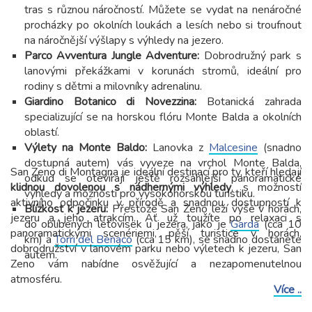
tras s různou náročností. Můžete se vydat na nenáročné
procházky po okolních loukách a lesích nebo si troufnout
na náročnější výšlapy s výhledy na jezero.
Parco Avventura Jungle Adventure:
Dobrodružný park s
lanovými překážkami v korunách stromů, ideální pro
rodiny s dětmi a milovníky adrenalinu.
Giardino Botanico di Novezzina:
Botanická zahrada
specializující se na horskou flóru Monte Balda a okolních
oblastí.
Výlety na Monte Baldo:
Lanovka z
Malcesine
(snadno
dostupná autem) vás vyveze na vrchol Monte Balda,
San Zeno di Montagna je ideální destinací pro ty, kteří hledají
odkud se otevírají ještě rozsáhlejší panoramatické
klidnou dovolenou s nádhernými výhledy
, s možností
výhledy a možnosti pro vysokohorskou turistiku.
aktivního odpočinku v přírodě a snadnou dostupností k
Blízkost k jezeru:
Přestože San Zeno leží výše v horách,
jezeru a jeho atrakcím. Ať už toužíte po relaxaci s
do oblíbených letovisek u jezera, jako je
Garda
(cca 10
panoramatickými scenériemi, pěší turistice v horách,
km) a
Torri del Benaco
(cca 15 km), se snadno dostanete
dobrodružství v lanovém parku nebo výletech k jezeru, San
autem.
Zeno vám nabídne osvěžující a nezapomenutelnou
atmosféru.
Více ..