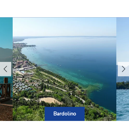
nejvýraznějším přírodním dominantám celé oblasti.
Toto pohoří nabízí jedinečné spojení horské krajiny a
středomořského klimatu, díky čemuž láká návštěvníky
po celý rok. Hora tisíce kontrastů Monte Baldo...
Bardolino