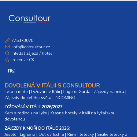
775373070
info@consultour.cz
hledat zájezd / hotel
recenze CK
DOVOLENÁ V ITÁLII S CONSULTOUR
Léto u moře
|
Lyžování v Itálii
|
Lago di Garda
|
Zájezdy na míru
|
Zájezdy do celého světa
|
INCOMING
LYŽOVÁNÍ V ITÁLII 2026/2027
Kam s rodinou na lyže
|​
Krásné hotely v Itálii na lyžařskou
dovolenou
ZÁJEZDY K MOŘI DO ITÁLIE 2026:
Jesolo
|
Lignano
|
Ostrov Ischia
|
Rimini letecky
|
Sicílie letecky z