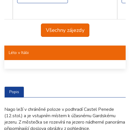
Všechny zájezdy
Léto v Itálii
Popis
Nago leží v chráněné poloze v podhradí Castel Penede
(12.stol.) a je vstupním místem k úžasnému Gardskému
jezeru. Z městečka se rozevírá na jezero nádherné panoráma
připomínající doslova obrázky z pohlednice.