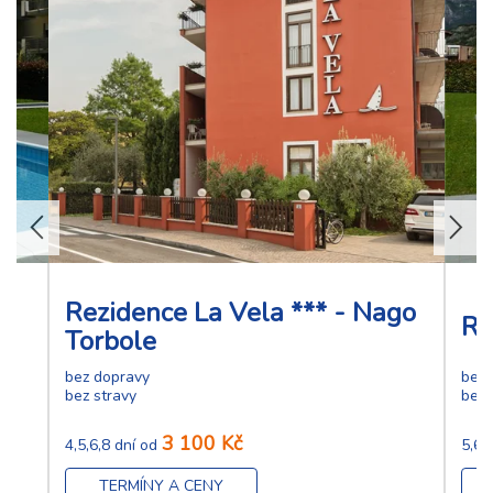
Rezidence La Vela *** - Nago
Re
Torbole
bez dopravy
bez 
bez stravy
bez 
3 100 Kč
4,5,6,8 dní od
5,6,
TERMÍNY A CENY