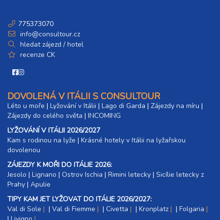
775373070
info@consultour.cz
hledat zájezd / hotel
recenze CK
DOVOLENÁ V ITÁLII S CONSULTOUR
Léto u moře
|
Lyžování v Itálii
|
Lago di Garda
|
Zájezdy na míru
|
Zájezdy do celého světa
|
INCOMING
LYŽOVÁNÍ V ITÁLII 2026/2027
Kam s rodinou na lyže
|​
Krásné hotely v Itálii na lyžařskou
dovolenou
ZÁJEZDY K MOŘI DO ITÁLIE 2026:
Jesolo
|
Lignano
|
Ostrov Ischia
|
Rimini letecky
|
Sicílie letecky z
Prahy
|
Apulie
TIPY KAM JET LYŽOVAT DO ITÁLIE 2026/2027:
Val di Sole
|
Val di Fiemme
|
Civetta
|
Kronplatz
|
Folgaria
|
Livigno