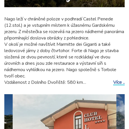
Nago leží v chráněné poloze v podhradí Castel Penede
(12.stol.) a je vstupním místem k úžasnému Gardskému
jezeru. Z městečka se rozevírá na jezero nádherné panoráma
připomínající doslova obrázky z pohlednice.
V okolí je možné navštívit Marmitte dei Giganti a také
ledovcové jámy z doby čtvrtohor. Forte di Nago je stavba
složená ze dvou pevností, které se rozkládají ve dvou
úrovních a dnes jsou zde restaurace a výstavní síň s
nádhernou vyhlídkou na jezero. Nago společně s Torbole
tvoří obec.
Vzdálenost z Dolního Dvořiště: 580 km
Více ..
Vzdálenost z Mikulova: 772 km