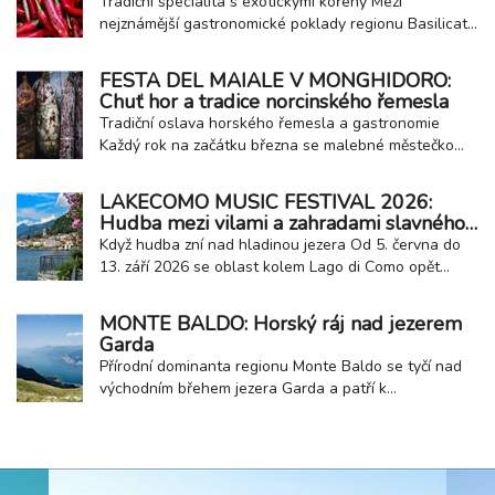
Tradiční specialita s exotickými kořeny Mezi
nejznámější gastronomické poklady regionu Basilicata
patří peperoni cruschi ze města Senise. Tyto sušené
papriky s chráněným zeměpisným označením PGI jsou
FESTA DEL MAIALE V MONGHIDORO:
dnes nedílnou součástí místní kuchyně, přesto jejich
Chuť hor a tradice norcinského řemesla
historie sahá až do Karibiku. Do jižní...
Tradiční oslava horského řemesla a gastronomie
Každý rok na začátku března se malebné městečko
Monghidoro v Emilia-Romagna, nedaleko Bologna na
hranici s Appeniny, promění v jednu z nejzajímavějších
LAKECOMO MUSIC FESTIVAL 2026:
gastronomických událostí regionu – Festa del Maiale,
Hudba mezi vilami a zahradami slavného
tedy slavnost prasete. Tato akce oslavuje...
jezera
Když hudba zní nad hladinou jezera Od 5. června do
13. září 2026 se oblast kolem Lago di Como opět
promění v otevřené koncertní pódium. LakeComo
Music Festival nabídne desítky vystoupení v
MONTE BALDO: Horský ráj nad jezerem
historických vilách, zahradách s výhledem na jezero,
Garda
divadlech i v samotném centru města Como. Festival
Přírodní dominanta regionu Monte Baldo se tyčí nad
si...
východním břehem jezera Garda a patří k
nejvýraznějším přírodním dominantám celé oblasti.
Toto pohoří nabízí jedinečné spojení horské krajiny a
středomořského klimatu, díky čemuž láká návštěvníky
po celý rok. Hora tisíce kontrastů Monte Baldo...