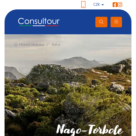
CZK
Pokračování
Hlavní stránka
Itálie
Nago-Torbole