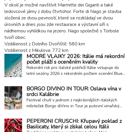
V okolí je možné navštívit Marmitte dei Giganti a také
ledovcové jámy z doby čtvrtohor. Forte di Nago je stavba
složená ze dvou pevností, které se rozkládají ve dvou
úrovních a dnes jsou zde restaurace a výstavní síň s
nádhernou vyhlídkou na jezero. Nago společně s Torbole
tvoří obec.
Vzdálenost z Dolního Dvořiště: 580 km
Vzdálenost z Mikulova: 772 km
MODRÉ VLAJKY 2026: Itálie má rekordní
počet pláží s oceněním kvality
Rekordní rok pro italské pobřeží Itálie vstupuje do
letní sezóny 2026 s rekordním počtem ocenění Blue
Flag neboli Modrá vlajka. Toto prestižní mezinárodní
ocenění získalo celkem 257 přímořských a jezerních
BORGO DIVINO IN TOUR: Oslava vína v
obcí, což potvrzuje vysokou kvalitu místních pláží,
srdci Kalábrie
čistotu vody i úroveň poskytovaných...
Festival chutí v jednom z nejkrásnějších italských
městeček Borgo diVino in Tour je putovní vinařský
festival, který propojuje italská historická městečka,
kvalitní víno a regionální gastronomii. Jednou ze
PEPERONI CRUSCHI: Křupavý poklad z
zastávek této oblíbené akce je také malebné
Basilicaty, který si získal celou Itálii
kalábrijské městečko Fiumefreddo Bruzio...