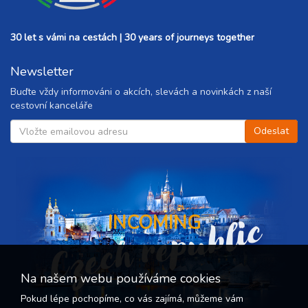
30 let s vámi na cestách | 30 years of journeys together
Newsletter
Buďte vždy informováni o akcích, slevách a novinkách z naší
cestovní kanceláře
Czech republic
INCOMING
Na našem webu používáme cookies
Pokud lépe pochopíme, co vás zajímá, můžeme vám