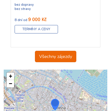
bez dopravy
bez stravy
9 000 Kč
8 dní od
TERMÍNY A CENY
Všechny zájezdy
+
−