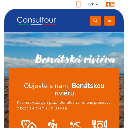
CZK
Pokračování
Hlavní stránka
Itálie
Benátská riviéra
Objevte s námi
Benátskou
riviéru
Kilometry zlatých pláží, Benátky za rohem, prosecco
z kopců a tiramisu z Trevisa.