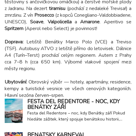
těstoviny s ančovičkovou omáčkou) a čerstvé mořské plody
z Jadranu. Na dezert
tiramisu
(pochází z nedaleké Trevisa!) a
zmrzlinu. Z vín
Prosecco
(z kopců Conegliano-Valdobbiadene,
UNESCO),
Soave
,
Valpolicella
a
Amarone
. Aperitivo se
Spritzem
(Aperol nebo Select) je povinnost!
Doprava:
Letiště Benátky Marco Polo (VCE) a Treviso
(TSF). Autobusy ATVO z letiště přímo do letovisek. Dálnice
A4 (Turín–Terst) prochází celým regionem. Autem z Prahy
cca 7–8 h (cca 650 km). Výborné vlakové spojení mezi
městy regionu.
Ubytování:
Obrovský výběr — hotely, apartmány, residence,
kempy a turistické vesnice ve všech cenových kategoriích.
Hlavní sezóna červen–srpen.
FESTA DEL REDENTORE - NOC, KDY
BENÁTKY ZÁŘÍ
Festa del Redentore – noc, kdy Benátky září Pokud
hledáte zážitek, který spojuje benátskou historii,
duchovní tradici a nezapomenutelnou podívanou, pak
si nesmíte nechat ujít Festa del Redentore– Slavnost
BENÁTSKÝ KARNEVAL