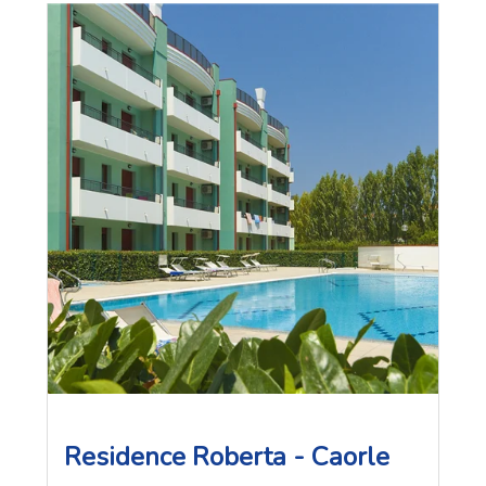
Doprava:
Letiště Benátky Marco Polo (VCE) a Treviso
(TSF). Autobusy ATVO z letiště přímo do letovisek. Dálnice
A4 (Turín–Terst) prochází celým regionem. Autem z Prahy
cca 7–8 h (cca 650 km). Výborné vlakové spojení mezi
městy regionu.
Ubytování:
Obrovský výběr — hotely, apartmány, residence,
kempy a turistické vesnice ve všech cenových kategoriích.
Hlavní sezóna červen–srpen.
Residence Roberta - Caorle