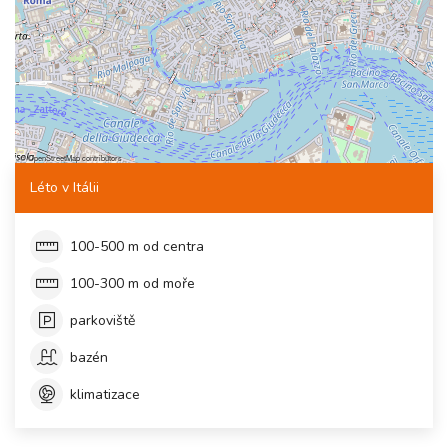
©
OpenStreetMap
contributors
Léto v Itálii
100-500 m od centra
100-300 m od moře
parkoviště
bazén
klimatizace