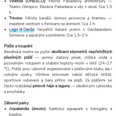
Vicenza (UNESCO):
Město Palladiovy architektury —
Teatro Olimpico, Basilica Palladiana a vily v okolí. Cca 1,5
h.
Treviso:
Město kanálů, domov prosecca a tiramisu —
malebné centrum s freskami na domech. Cca 1 h.
Lago di Garda
:
Největší italské jezero s Gardalandem,
Sirmione a alpskými scenériemi. Cca 1,5–2 h.
Pláže a koupání:
Benátská riviéra se pyšní
desítkami kilometrů nepřetržitých
písečných pláží
— jemný zlatavý písek, mělká voda s
pozvolným vstupem a stabilní teploty moře v létě (24–27
°C). Pláže jsou výborně organizované s plážovými kluby, ale i
volnými úseky. Většina letovisek nabízí dětská hřiště,
sportovní vybavení a bary přímo na pláži. Za plážemi se
často rozkládají
piniové háje a laguny
— ideální pro cyklistiku
a procházky.
Zábavní parky:
Aqualandia (Jesolo):
Karibský aquapark s tobogány a
bazény.