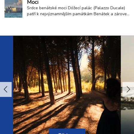
Moci
obdivujeme, představuje spojení...
Srdce benátské moci Dóžecí palác (Palazzo Ducale)
patří k nejvýznamnějším památkám Benátek a zároveň
k nejsilnějším symbolům někdejší Benátské republiky.
Monumentální stavba stojící na okraji náměstí svatého
Marka po staletí představovala centrum politické,
soudní i reprezentativní moci. Právě...