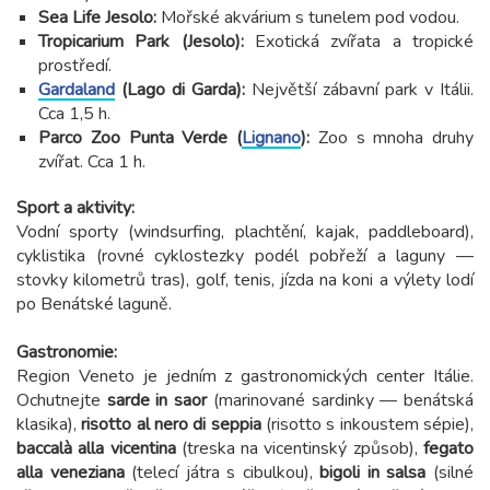
Sea Life Jesolo:
Mořské akvárium s tunelem pod vodou.
Tropicarium Park (Jesolo):
Exotická zvířata a tropické
prostředí.
Gardaland
(Lago di Garda):
Největší zábavní park v Itálii.
Cca 1,5 h.
Parco Zoo Punta Verde (
Lignano
):
Zoo s mnoha druhy
zvířat. Cca 1 h.
Sport a aktivity:
Vodní sporty (windsurfing, plachtění, kajak, paddleboard),
cyklistika (rovné cyklostezky podél pobřeží a laguny —
stovky kilometrů tras), golf, tenis, jízda na koni a výlety lodí
po Benátské laguně.
Gastronomie:
Region Veneto je jedním z gastronomických center Itálie.
Ochutnejte
sarde in saor
(marinované sardinky — benátská
klasika),
risotto al nero di seppia
(risotto s inkoustem sépie),
baccalà alla vicentina
(treska na vicentinský způsob),
fegato
alla veneziana
(telecí játra s cibulkou),
bigoli in salsa
(silné