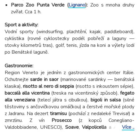
Parco Zoo Punta Verde (
Lignano
):
Zoo s mnoha druhy
zvířat. Cca 1 h.
Sport a aktivity:
Vodní sporty (windsurfing, plachtění, kajak, paddleboard),
cyklistika (rovné cyklostezky podél pobřeží a laguny —
stovky kilometrů tras), golf, tenis, jízda na koni a výlety lodí
po Benátské laguně.
Gastronomie:
Region Veneto je jedním z gastronomických center Itálie.
Ochutnejte
sarde in saor
(marinované sardinky — benátská
klasika),
risotto al nero di seppia
(risotto s inkoustem sépie),
baccalà alla vicentina
(treska na vicentinský způsob),
fegato
alla veneziana
(telecí játra s cibulkou),
bigoli in salsa
(silné
těstoviny s ančovičkovou omáčkou) a čerstvé mořské plody
z Jadranu. Na dezert
tiramisu
(pochází z nedaleké Trevisa!) a
zmrzlinu. Z vín
Prosecco
(z kopců Conegliano-
Valdobbiadene, UNESCO),
Soave
,
Valpolicella
a
Amarone
Více ..
.
Aperitivo se
Spritzem
(Aperol nebo Select) je povinnost!