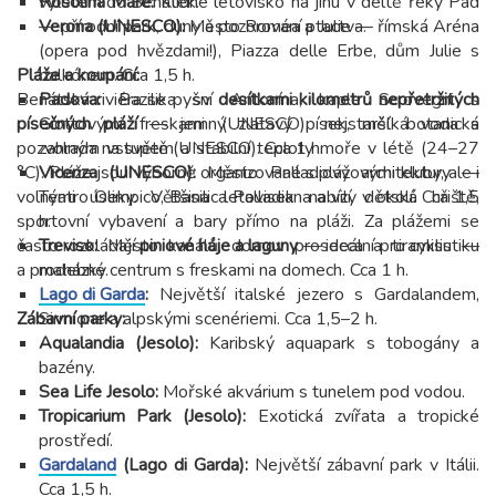
Rosolina Mare:
výletem do Benátek.
Klidné letovisko na jihu v deltě řeky Pád
— přírodní park, duny a pozorování ptactva.
Verona (UNESCO):
Město Romea a Julie — římská Aréna
(opera pod hvězdami!), Piazza delle Erbe, dům Julie s
Pláže a koupání:
balkónem. Cca 1,5 h.
Benátská riviéra se pyšní
Padova:
Bazilika sv. Antonína, kaple Scrovegni s
desítkami kilometrů nepřetržitých
písečných pláží
Giottovými freskami (UNESCO), nejstarší botanická
— jemný zlatavý písek, mělká voda s
pozvolným vstupem a stabilní teploty moře v létě (24–27
zahrada na světě (UNESCO). Cca 1 h.
°C). Pláže jsou výborně organizované s plážovými kluby, ale i
Vicenza (UNESCO):
Město Palladiovy architektury —
volnými úseky. Většina letovisek nabízí dětská hřiště,
Teatro Olimpico, Basilica Palladiana a vily v okolí. Cca 1,5
sportovní vybavení a bary přímo na pláži. Za plážemi se
h.
často rozkládají
Treviso:
Město kanálů, domov prosecca a tiramisu —
piniové háje a laguny
— ideální pro cyklistiku
a procházky.
malebné centrum s freskami na domech. Cca 1 h.
Lago di Garda
:
Největší italské jezero s Gardalandem,
Zábavní parky:
Sirmione a alpskými scenériemi. Cca 1,5–2 h.
Aqualandia (Jesolo):
Karibský aquapark s tobogány a
bazény.
Sea Life Jesolo:
Mořské akvárium s tunelem pod vodou.
Tropicarium Park (Jesolo):
Exotická zvířata a tropické
prostředí.
Gardaland
(Lago di Garda):
Největší zábavní park v Itálii.
Cca 1,5 h.