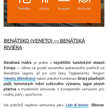
Památky
Výlety
Koupání
Kuchyně
BENÁTSKO (VENETO) — BENÁTSKÁ
RIVIÉRA
Benátská riviéra
je jedna z
největších turistických oblastí
Evropy
— táhne se podél severního Jadranského pobřeží od
Veneto (Benátsko)
nabízí unikátní kombinaci
široký písečných
pláží, historických měst světového významu, lagun plných
ptactva
a moderních letovisek s kompletním servisem pro
rodiny, páry i sportovce.
Na pobřeží najdete letoviska jako
Lido di Jesolo
,
Bibione
,