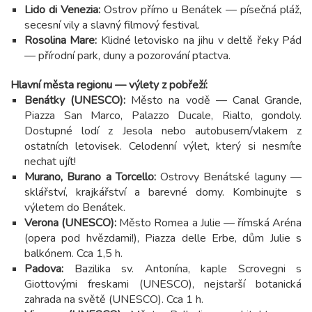
Lido di Venezia:
Ostrov přímo u Benátek — písečná pláž,
secesní vily a slavný filmový festival.
Rosolina Mare:
Klidné letovisko na jihu v deltě řeky Pád
— přírodní park, duny a pozorování ptactva.
Hlavní města regionu — výlety z pobřeží:
Benátky (UNESCO):
Město na vodě — Canal Grande,
Piazza San Marco, Palazzo Ducale, Rialto, gondoly.
Dostupné lodí z Jesola nebo autobusem/vlakem z
ostatních letovisek. Celodenní výlet, který si nesmíte
nechat ujít!
Murano, Burano a Torcello:
Ostrovy Benátské laguny —
sklářství, krajkářství a barevné domy. Kombinujte s
výletem do Benátek.
Verona (UNESCO):
Město Romea a Julie — římská Aréna
(opera pod hvězdami!), Piazza delle Erbe, dům Julie s
balkónem. Cca 1,5 h.
Padova:
Bazilika sv. Antonína, kaple Scrovegni s
Giottovými freskami (UNESCO), nejstarší botanická
zahrada na světě (UNESCO). Cca 1 h.