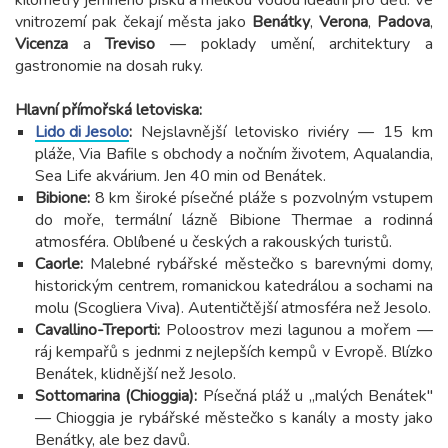
kilometry jemného písku a mělkou vodou ideální pro děti. Ve
vnitrozemí pak čekají města jako
Benátky
,
Verona
,
Padova
,
Vicenza
a
Treviso
— poklady umění, architektury a
gastronomie na dosah ruky.
Hlavní přímořská letoviska:
Lido di Jesolo
:
Nejslavnější letovisko riviéry — 15 km
pláže, Via Bafile s obchody a nočním životem, Aqualandia,
Sea Life akvárium. Jen 40 min od Benátek.
Bibione:
8 km široké písečné pláže s pozvolným vstupem
do moře, termální lázně Bibione Thermae a rodinná
atmosféra. Oblíbené u českých a rakouských turistů.
Caorle:
Malebné rybářské městečko s barevnými domy,
historickým centrem, romanickou katedrálou a sochami na
molu (Scogliera Viva). Autentičtější atmosféra než Jesolo.
Cavallino-Treporti:
Poloostrov mezi lagunou a mořem —
ráj kempařů s jednmi z nejlepších kempů v Evropě. Blízko
Benátek, klidnější než Jesolo.
Sottomarina (Chioggia):
Písečná pláž u „malých Benátek"
— Chioggia je rybářské městečko s kanály a mosty jako
Benátky, ale bez davů.