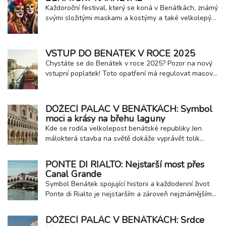
Vykupitele. Tento festival je pro Benátčany víc než
Každoroční festival, který se koná v Benátkách, známý
jen oslavou: je to srdcová záležitost...
svými složitými maskami a kostýmy a také velkolepými
oslavami! ​ Historie : Benátský karneval má dlouhou a
bohatou historii, která sahá až do 11. století a dříve.
Svého vrcholu dosáhl v 18. století, kdy se stal jedním
VSTUP DO BENÁTEK V ROCE 2025
z nejslavnějších a...
Chystáte se do Benátek v roce 2025? Pozor na nový
vstupní poplatek! Toto opatření má regulovat masový
turismus a chránit historické město a místní komunitu.
Od 15. dubna 2025 budou muset návštěvníci Benátek
zaplatit vstupní poplatek při příjezdu do města. Výše
DÓŽECÍ PALÁC V BENÁTKÁCH: Symbol
poplatku a způsob platby Pokud si...
moci a krásy na břehu laguny
Kde se rodila velkolepost benátské republiky Jen
málokterá stavba na světě dokáže vyprávět tolik
příběhů jako Dóžecí palác – Palazzo Ducale – v
samotném srdci Benátek, hned vedle slavné baziliky
PONTE DI RIALTO: Nejstarší most přes
sv. Marka. Byl sídlem dóžete, hlavy Benátské
Canal Grande
republiky, a současně místem, kde se rozhodovalo o...
Symbol Benátek spojující historii a každodenní život
Ponte di Rialto je nejstarším a zároveň nejznámějším
mostem přes Canal Grande v Benátkách. Spojuje čtvrť
San Marco s čtvrtí San Polo a už po staletí je jedním z
DÓŽECÍ PALÁC V BENÁTKÁCH: Srdce
hlavních spojovacích bodů města. Most, který dnes