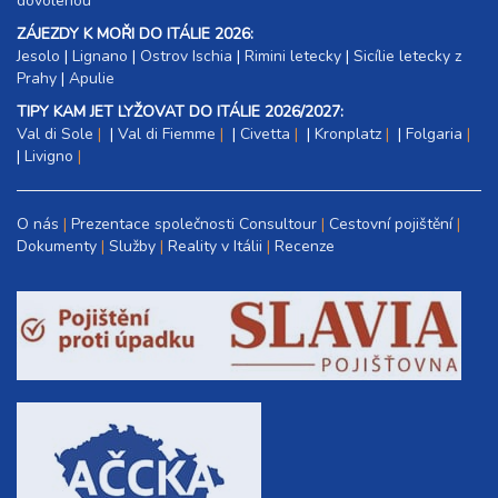
dovolenou
ZÁJEZDY K MOŘI DO ITÁLIE 2026:
Jesolo
|
Lignano
|
Ostrov Ischia
|
Rimini letecky
|
Sicílie letecky z
Prahy
|
Apulie
TIPY KAM JET LYŽOVAT DO ITÁLIE 2026/2027:
Val di Sole
|
Val di Fiemme
|
Civetta
|
Kronplatz
|
Folgaria
|
Livigno
O nás
Prezentace společnosti Consultour
Cestovní pojištění
Dokumenty
Služby
Reality v Itálii
Recenze