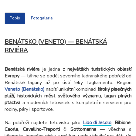
Popis
Fotogalerie
BENÁTSKO (VENETO) — BENÁTSKÁ
RIVIÉRA
Benátská riviéra
je jedna z
největších turistických oblastí
Evropy
— táhne se podél severního Jadranského pobřeží od
Benátské laguny až po ústí řeky Tagliamento. Region
Veneto (Benátsko)
nabízí unikátní kombinaci
široký písečných
pláží, historických měst světového významu, lagun plných
ptactva
a moderních letovisek s kompletním servisem pro
rodiny, páry i sportovce.
Na pobřeží najdete letoviska jako
Lido di Jesolo
,
Bibione
,
Caorle
,
Cavallino-Treporti
či
Sottomarina
— všechna s