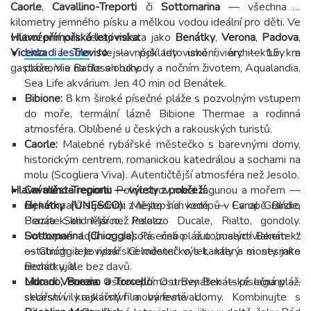
Caorle
,
Cavallino-Treporti
či
Sottomarina
— všechna s
kilometry jemného písku a mělkou vodou ideální pro děti. Ve
vnitrozemí pak čekají města jako
Hlavní přímořská letoviska:
Benátky
,
Verona
,
Padova
,
Vicenza
Lido di Jesolo
a
Treviso
:
Nejslavnější letovisko riviéry — 15 km
— poklady umění, architektury a
gastronomie na dosah ruky.
pláže, Via Bafile s obchody a nočním životem, Aqualandia,
Sea Life akvárium. Jen 40 min od Benátek.
Bibione:
8 km široké písečné pláže s pozvolným vstupem
do moře, termální lázně Bibione Thermae a rodinná
atmosféra. Oblíbené u českých a rakouských turistů.
Caorle:
Malebné rybářské městečko s barevnými domy,
historickým centrem, romanickou katedrálou a sochami na
molu (Scogliera Viva). Autentičtější atmosféra než Jesolo.
Hlavní města regionu — výlety z pobřeží:
Cavallino-Treporti:
Poloostrov mezi lagunou a mořem —
ráj kempařů s jednmi z nejlepších kempů v Evropě. Blízko
Benátky (UNESCO):
Město na vodě — Canal Grande,
Benátek, klidnější než Jesolo.
Piazza San Marco, Palazzo Ducale, Rialto, gondoly.
Sottomarina (Chioggia):
Dostupné lodí z Jesola nebo autobusem/vlakem z
Písečná pláž u „malých Benátek"
— Chioggia je rybářské městečko s kanály a mosty jako
ostatních letovisek. Celodenní výlet, který si nesmíte
Benátky, ale bez davů.
nechat ujít!
Lido di Venezia:
Murano, Burano a Torcello:
Ostrov přímo u Benátek — písečná pláž,
Ostrovy Benátské laguny —
secesní vily a slavný filmový festival.
sklářství, krajkářství a barevné domy. Kombinujte s