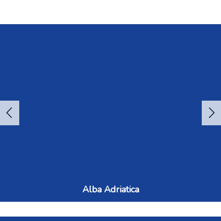
Toto pohoří nabízí jedinečné spojení horské krajiny a
středomořského klimatu, díky čemuž láká návštěvníky
po celý rok. Hora tisíce kontrastů Monte Baldo...
Alba Adriatica