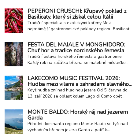
festival, který propojuje italská historická městečka,
kvalitní víno a regionální gastronomii. Jednou ze
PEPERONI CRUSCHI: Křupavý poklad z
zastávek této oblíbené akce je také malebné
Basilicaty, který si získal celou Itálii
kalábrijské městečko Fiumefreddo Bruzio...
Tradiční specialita s exotickými kořeny Mezi
nejznámější gastronomické poklady regionu Basilicata
patří peperoni cruschi ze města Senise. Tyto sušené
papriky s chráněným zeměpisným označením PGI jsou
FESTA DEL MAIALE V MONGHIDORO:
dnes nedílnou součástí místní kuchyně, přesto jejich
Chuť hor a tradice norcinského řemesla
historie sahá až do Karibiku. Do jižní...
Tradiční oslava horského řemesla a gastronomie
Každý rok na začátku března se malebné městečko
Monghidoro v Emilia-Romagna, nedaleko Bologna na
hranici s Appeniny, promění v jednu z nejzajímavějších
LAKECOMO MUSIC FESTIVAL 2026:
gastronomických událostí regionu – Festa del Maiale,
Hudba mezi vilami a zahradami slavného
tedy slavnost prasete. Tato akce oslavuje...
jezera
Když hudba zní nad hladinou jezera Od 5. června do
13. září 2026 se oblast kolem Lago di Como opět
promění v otevřené koncertní pódium. LakeComo
Music Festival nabídne desítky vystoupení v
MONTE BALDO: Horský ráj nad jezerem
historických vilách, zahradách s výhledem na jezero,
Garda
divadlech i v samotném centru města Como. Festival
Přírodní dominanta regionu Monte Baldo se tyčí nad
si...
východním břehem jezera Garda a patří k
nejvýraznějším přírodním dominantám celé oblasti.