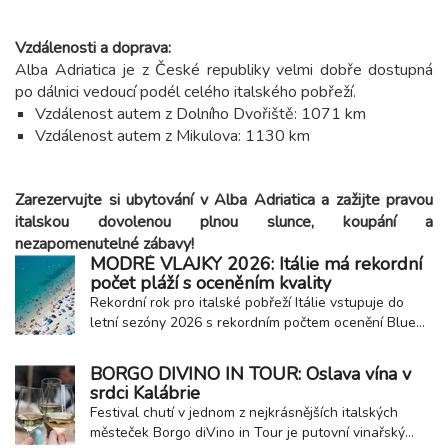
Vzdálenosti a doprava:
Alba Adriatica je z České republiky velmi dobře dostupná
po dálnici vedoucí podél celého italského pobřeží.
Vzdálenost autem z Dolního Dvořiště: 1071 km
Vzdálenost autem z Mikulova: 1130 km
Zarezervujte si ubytování v Alba Adriatica a zažijte pravou
italskou dovolenou plnou slunce, koupání a
nezapomenutelné zábavy!
MODRÉ VLAJKY 2026: Itálie má rekordní
počet pláží s oceněním kvality
Rekordní rok pro italské pobřeží Itálie vstupuje do
letní sezóny 2026 s rekordním počtem ocenění Blue
Flag neboli Modrá vlajka. Toto prestižní mezinárodní
ocenění získalo celkem 257 přímořských a jezerních
BORGO DIVINO IN TOUR: Oslava vína v
obcí, což potvrzuje vysokou kvalitu místních pláží,
srdci Kalábrie
čistotu vody i úroveň poskytovaných...
Festival chutí v jednom z nejkrásnějších italských
městeček Borgo diVino in Tour je putovní vinařský