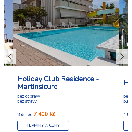
Holiday Club Residence -
Ho
Martinsicuro
bez dopravy
bez 
bez stravy
plná
7 400 Kč
8 dní od
4,5,
TERMÍNY A CENY