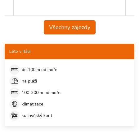
Všechny zájezdy
Léto v Itálii
do 100 m od moře
na pláži
100-300 m od moře
klimatizace
kuchyňský kout