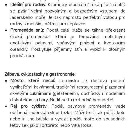
Ideální pro rodiny:
Kilometry dlouhá a široká písečná pláž
se pyšní velmi pozvolným a bezpečným vstupem do
Jaderského moře. Je tak naprosto perfektní volbou pro
rodiny s menšími dětmi i pro neplavce.
Promenáda snů:
Podél celé pláže se táhne překrásná
široká promenáda, která je lemována mohutnými
exotickými palmami, voňavými piniemi a kvetoucími
oleandry. Poskytuje příjemný stín a vybízí k dlouhým
procházkám.
Zábava, cyklostezky a gastronomie:
Město, které nespí:
Letovisko je doslova poseté
vynikajícími kavárnami, tradičními restauracemi, pizzeriemi,
skvělými cukrárnami (gelateriemi), obchůdky i moderními
diskotékami a bary. Nudit se tu rozhodně nebudete!
Ráj pro cyklisty:
Podél palmové promenády vede
oblíbená Jaderská cyklostezka. Můžete si tak půjčit kolo
nebo in-line brusle a vyrazit podél moře do sousedních
letovisek jako Tortoreto nebo Villa Rosa.