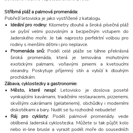
Stříbrná pláž a palmová promenáda:
Pobřeží letoviska je jako vystřižené z katalogu.
Ideální pro rodiny:
Kilometry dlouhá a široká písečná pláž
se pyšní velmi pozvolným a bezpečným vstupem do
Jaderského moře. Je tak naprosto perfektní volbou pro
rodiny s menšími dětmi i pro neplavce.
Promenáda snů:
Podél celé pláže se táhne překrásná
široká promenáda, která je lemována mohutnými
exotickými palmami, voňavými piniemi a kvetoucími
oleandry. Poskytuje příjemný stín a vybízí k dlouhým
procházkám.
Zábava, cyklostezky a gastronomie:
Město, které nespí:
Letovisko je doslova poseté
vynikajícími kavárnami, tradičními restauracemi, pizzeriemi,
skvělými cukrárnami (gelateriemi), obchůdky i moderními
diskotékami a bary. Nudit se tu rozhodně nebudete!
Ráj pro cyklisty:
Podél palmové promenády vede
oblíbená Jaderská cyklostezka. Můžete si tak půjčit kolo
nebo in-line brusle a vyrazit podél moře do sousedních