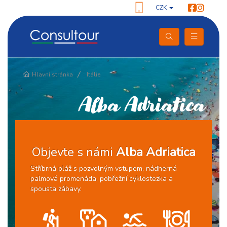
CZK
Pokračování
Hlavní stránka
Itálie
Alba Adriatica
Objevte s námi
Alba Adriatica
Stříbrná pláž s pozvolným vstupem, nádherná
palmová promenáda, pobřežní cyklostezka a
spousta zábavy.