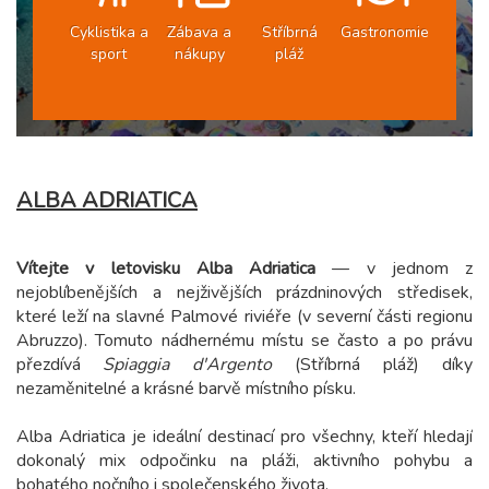
Cyklistika a
Zábava a
Stříbrná
Gastronomie
sport
nákupy
pláž
ALBA ADRIATICA
Vítejte v letovisku Alba Adriatica
— v jednom z
nejoblíbenějších a nejživějších prázdninových středisek,
které leží na slavné Palmové riviéře (v severní části regionu
Abruzzo). Tomuto nádhernému místu se často a po právu
přezdívá
Spiaggia d'Argento
(Stříbrná pláž) díky
nezaměnitelné a krásné barvě místního písku.
Alba Adriatica je ideální destinací pro všechny, kteří hledají
dokonalý mix odpočinku na pláži, aktivního pohybu a
bohatého nočního i společenského života.