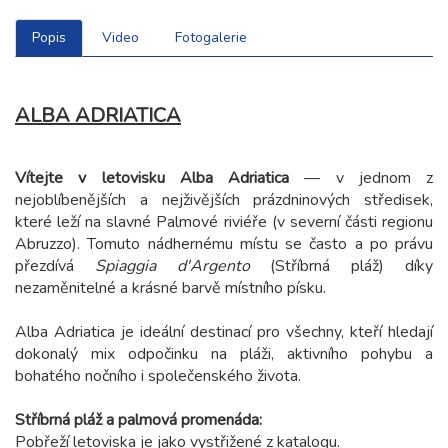
Popis
Video
Fotogalerie
ALBA ADRIATICA
Vítejte v letovisku Alba Adriatica
— v jednom z
nejoblíbenějších a nejživějších prázdninových středisek,
které leží na slavné Palmové riviéře (v severní části regionu
Abruzzo). Tomuto nádhernému místu se často a po právu
přezdívá
Spiaggia d'Argento
(Stříbrná pláž) díky
nezaměnitelné a krásné barvě místního písku.
Alba Adriatica je ideální destinací pro všechny, kteří hledají
dokonalý mix odpočinku na pláži, aktivního pohybu a
bohatého nočního i společenského života.
Stříbrná pláž a palmová promenáda:
Pobřeží letoviska je jako vystřižené z katalogu.