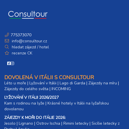
775373070
info@consultour.cz
hledat zájezd / hotel
recenze CK
DOVOLENÁ V ITÁLII S CONSULTOUR
Léto u moře
|
Lyžování v Itálii
|
Lago di Garda
|
Zájezdy na míru
|
Zájezdy do celého světa
|
INCOMING
LYŽOVÁNÍ V ITÁLII 2026/2027
Kam s rodinou na lyže
|​
Krásné hotely v Itálii na lyžařskou
dovolenou
ZÁJEZDY K MOŘI DO ITÁLIE 2026:
Jesolo
|
Lignano
|
Ostrov Ischia
|
Rimini letecky
|
Sicílie letecky z