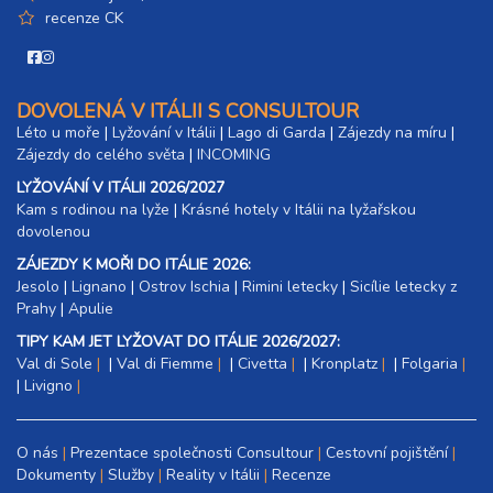
recenze CK
DOVOLENÁ V ITÁLII S CONSULTOUR
Léto u moře
|
Lyžování v Itálii
|
Lago di Garda
|
Zájezdy na míru
|
Zájezdy do celého světa
|
INCOMING
LYŽOVÁNÍ V ITÁLII 2026/2027
Kam s rodinou na lyže
|​
Krásné hotely v Itálii na lyžařskou
dovolenou
ZÁJEZDY K MOŘI DO ITÁLIE 2026:
Jesolo
|
Lignano
|
Ostrov Ischia
|
Rimini letecky
|
Sicílie letecky z
Prahy
|
Apulie
TIPY KAM JET LYŽOVAT DO ITÁLIE 2026/2027:
Val di Sole
|
Val di Fiemme
|
Civetta
|
Kronplatz
|
Folgaria
|
Livigno
O nás
Prezentace společnosti Consultour
Cestovní pojištění
Dokumenty
Služby
Reality v Itálii
Recenze