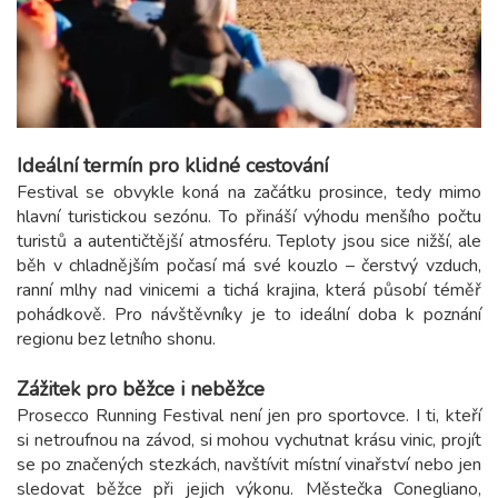
Ideální termín pro klidné cestování
Festival se obvykle koná na začátku prosince, tedy mimo
hlavní turistickou sezónu. To přináší výhodu menšího počtu
turistů a autentičtější atmosféru. Teploty jsou sice nižší, ale
běh v chladnějším počasí má své kouzlo – čerstvý vzduch,
ranní mlhy nad vinicemi a tichá krajina, která působí téměř
pohádkově. Pro návštěvníky je to ideální doba k poznání
regionu bez letního shonu.
Zážitek pro běžce i neběžce
Prosecco Running Festival není jen pro sportovce. I ti, kteří
si netroufnou na závod, si mohou vychutnat krásu vinic, projít
se po značených stezkách, navštívit místní vinařství nebo jen
sledovat běžce při jejich výkonu. Městečka Conegliano,