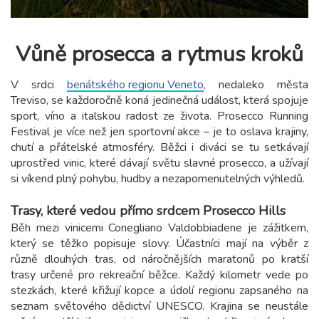
Vůně prosecca a rytmus kroků
V srdci
benátského regionu Veneto
, nedaleko města
Treviso, se každoročně koná jedinečná událost, která spojuje
sport, víno a italskou radost ze života. Prosecco Running
Festival je více než jen sportovní akce – je to oslava krajiny,
chutí a přátelské atmosféry. Běžci i diváci se tu setkávají
uprostřed vinic, které dávají světu slavné prosecco, a užívají
si víkend plný pohybu, hudby a nezapomenutelných výhledů.
Trasy, které vedou přímo srdcem Prosecco Hills
Běh mezi vinicemi Conegliano Valdobbiadene je zážitkem,
který se těžko popisuje slovy. Účastníci mají na výběr z
různě dlouhých tras, od náročnějších maratonů po kratší
trasy určené pro rekreační běžce. Každý kilometr vede po
stezkách, které křižují kopce a údolí regionu zapsaného na
seznam světového dědictví UNESCO. Krajina se neustále