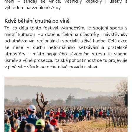
mění – střídají se vinice, vesničky, kapličky i úseky s
výhledem na vzdálené Alpy.
Když běhání chutná po víně
To, co dělá tento festival výjimečným, je spojení sportu s
místní kulturou. Po doběhu čeká na účastníky i návštěvníky
ochutnávka vín, regionálních specialit a živá hudba. Celá akce
se nese v duchu neformálního setkávání a přátelské
atmosféry – místo napjatého závodního stresu tu vládne
úsměv a vůně prosecca. Italská pohostinnost se tu projevuje
v plné síle: všude se ochutnává, povídá a slaví.