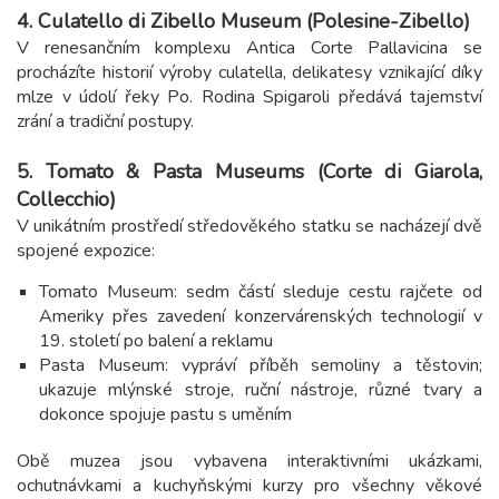
4. Culatello di Zibello Museum (Polesine-Zibello)
V renesančním komplexu Antica Corte Pallavicina se
procházíte historií výroby culatella, delikatesy vznikající díky
mlze v údolí řeky Po. Rodina Spigaroli předává tajemství
zrání a tradiční postupy.
5. Tomato & Pasta Museums (Corte di Giarola,
Collecchio)
V unikátním prostředí středověkého statku se nacházejí dvě
spojené expozice:
Tomato Museum: sedm částí sleduje cestu rajčete od
Ameriky přes zavedení konzervárenských technologií v
19. století po balení a reklamu
Pasta Museum: vypráví příběh semoliny a těstovin;
ukazuje mlýnské stroje, ruční nástroje, různé tvary a
dokonce spojuje pastu s uměním
Obě muzea jsou vybavena interaktivními ukázkami,
ochutnávkami a kuchyňskými kurzy pro všechny věkové