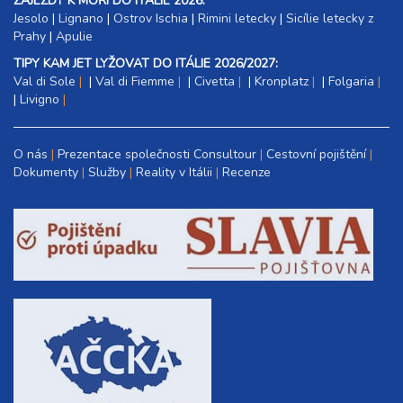
ZÁJEZDY K MOŘI DO ITÁLIE 2026:
Jesolo
|
Lignano
|
Ostrov Ischia
|
Rimini letecky
|
Sicílie letecky z
Prahy
|
Apulie
TIPY KAM JET LYŽOVAT DO ITÁLIE 2026/2027:
Val di Sole
|
Val di Fiemme
|
Civetta
|
Kronplatz
|
Folgaria
|
Livigno
O nás
Prezentace společnosti Consultour
Cestovní pojištění
Dokumenty
Služby
Reality v Itálii
Recenze