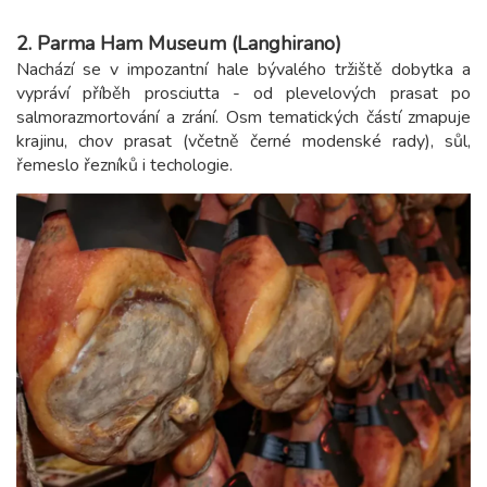
2. Parma Ham Museum (Langhirano)
Nachází se v impozantní hale bývalého tržiště dobytka a
vypráví příběh prosciutta - od plevelových prasat po
salmorazmortování a zrání. Osm tematických částí zmapuje
krajinu, chov prasat (včetně černé modenské rady), sůl,
řemeslo řezníků i techologie.