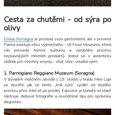
Cesta za chutěmi - od sýra po
olivy
Emilia-Romagna
je proslulá svou gastronomií, ale v provincii
Parma existuje něco výjimečného - síť Food Museums, která
vás provede historií, kulturou a výrobními procesy
nejslavnějších místních produktů. Jedná se o autentický
zážitek pro všechny smysly - chuť, vůni i vizuální vjem.
1. Parmigiano Reggiano Museum (Soragna)
V bývalém mléčném závodě z 19. století u hradu Meli-Lupi
se dozvíte, jak se tento „král sýrů“ vyrábí: od dojícího
procesu přes zrání až po prodej. Expozice je bohatá na staré
nástroje, dobové fotografie a osvědčené tipy pro správnou
degustaci.