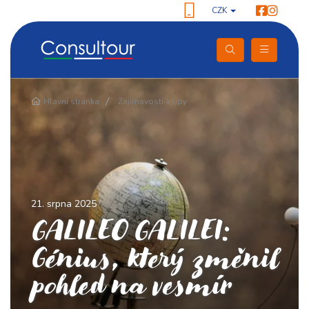
CZK
Hlavní stránka
Zajímavosti a tipy
21. srpna 2025
GALILEO GALILEI:
Génius, který změnil
pohled na vesmír