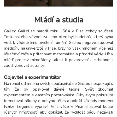
Mládí a studia
Galileo Galilei se narodil roku 1564 v Pise, tehdy součásti
Toskánského vévodství. Jeho otec byl hudebník, který syna
vedl k vědeckému myšlení i umění. Galileo nejprve studoval
medicínu na univerzitě v Pise, brzy ho však mnohem více než
lékařství začala přitahovat matematika a přírodní vědy. Už v
mládí projeliv mimořádný talent k pozorování a schopnost
zpochybňovat autority.
Objevitel a experimentátor
Na rohdíl od mnoha svých současníků se Galileo nespokojil s
tím, že by opakoval dávné teorie. Svět zkoumal
experimentem a vlastním pozorováním. Díky svým pokusům
formuloval zákony o pohybu těles a položil základy moderní
fyziky. Legenda vypráví, že z věže v Pise shazoval koule
různých hmotností, aby dokázal, že rychlost pádu nezávistí