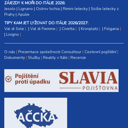
ZÁJEZDY K MOŘI DO ITÁLIE 2026:
Jesolo
|
Lignano
|
Ostrov Ischia
|
Rimini letecky
|
Sicílie letecky z
Prahy
|
Apulie
TIPY KAM JET LYŽOVAT DO ITÁLIE 2026/2027:
Val di Sole
|
Val di Fiemme
|
Civetta
|
Kronplatz
|
Folgaria
|
Livigno
O nás
Prezentace společnosti Consultour
Cestovní pojištění
Dokumenty
Služby
Reality v Itálii
Recenze