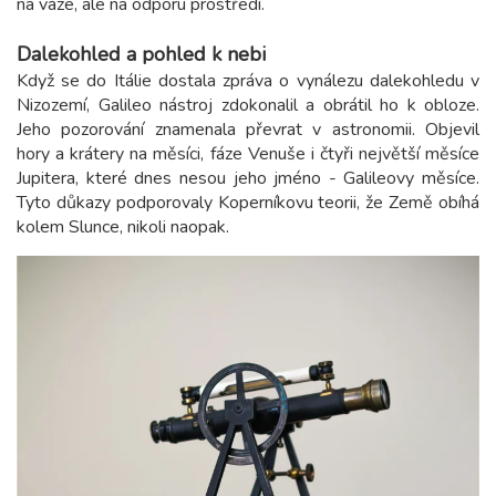
na váze, ale na odporu prostředí.
Dalekohled a pohled k nebi
Když se do Itálie dostala zpráva o vynálezu dalekohledu v
Nizozemí, Galileo nástroj zdokonalil a obrátil ho k obloze.
Jeho pozorování znamenala převrat v astronomii. Objevil
hory a krátery na měsíci, fáze Venuše i čtyři největší měsíce
Jupitera, které dnes nesou jeho jméno - Galileovy měsíce.
Tyto důkazy podporovaly Koperníkovu teorii, že Země obíhá
kolem Slunce, nikoli naopak.