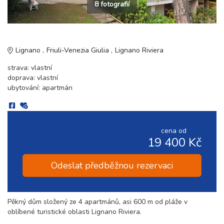
8 fotografií
Lignano
Friuli-Venezia Giulia
Lignano Riviera
strava: vlastní
doprava: vlastní
ubytování: apartmán
cena od
19 400 Kč
Odeslat předběžnou rezervaci
Pěkný dům složený ze 4 apartmánů, asi 600 m od pláže v
oblíbené turistické oblasti Lignano Riviera.