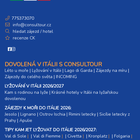
775373070
info@consultour.cz
hledat zájezd / hotel
recenze CK
DOVOLENÁ V ITÁLII S CONSULTOUR
Léto u moře
|
Lyžování v Itálii
|
Lago di Garda
|
Zájezdy na míru
|
Zájezdy do celého světa
|
INCOMING
LYŽOVÁNÍ V ITÁLII 2026/2027
Kam s rodinou na lyže
|​
Krásné hotely v Itálii na lyžařskou
dovolenou
ZÁJEZDY K MOŘI DO ITÁLIE 2026:
Jesolo
|
Lignano
|
Ostrov Ischia
|
Rimini letecky
|
Sicílie letecky z
Prahy
|
Apulie
TIPY KAM JET LYŽOVAT DO ITÁLIE 2026/2027:
Val di Sole
|
Val di Fiemme
|
Civetta
|
Kronplatz
|
Folgaria