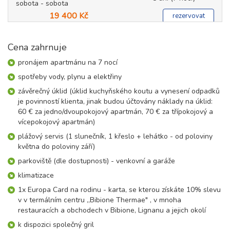
sobota - sobota
19 400 Kč
rezervovat
19.09. - 26.09.26
8 dní (7 nocí)
sobota - sobota
Cena zahrnuje
19 400 Kč
rezervovat
pronájem apartmánu na 7 nocí
26.09. - 03.10.26
spotřeby vody, plynu a elektřiny
8 dní (7 nocí)
sobota - sobota
závěrečný úklid (úklid kuchyňského koutu a vynesení odpadků
19 400 Kč
rezervovat
je povinností klienta, jinak budou účtovány náklady na úklid:
60 € za jedno/dvoupokojový apartmán, 70 € za třípokojový a
říjen 2026
vícepokojový apartmán)
plážový servis (1 slunečník, 1 křeslo + lehátko - od poloviny
03.10. - 10.10.26
8 dní (7 nocí)
května do poloviny září)
sobota - sobota
19 400 Kč
parkoviště (dle dostupnosti) - venkovní a garáže
rezervovat
klimatizace
10.10. - 17.10.26
8 dní (7 nocí)
sobota - sobota
1x Europa Card na rodinu - karta, se kterou získáte 10% slevu
19 400 Kč
v v termálním centru „Bibione Thermae" , v mnoha
rezervovat
restauracích a obchodech v Bibione, Lignanu a jejich okolí
17.10. - 24.10.26
8 dní (7 nocí)
k dispozici společný gril
sobota - sobota