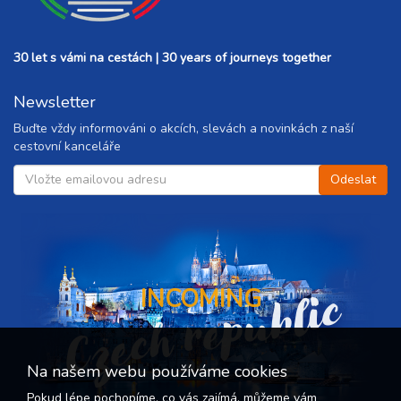
30 let s vámi na cestách | 30 years of journeys together
Newsletter
Buďte vždy informováni o akcích, slevách a novinkách z naší
cestovní kanceláře
Czech republic
INCOMING
Na našem webu používáme cookies
Pokud lépe pochopíme, co vás zajímá, můžeme vám