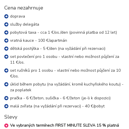
19 400 Kč
rezervovat
Cena nezahrnuje
24.10. - 31.10.26
doprava
8 dní (7 nocí)
sobota - sobota
služby delegáta
19 400 Kč
rezervovat
pobytová taxa - cca 1 €/os./den (povinná platba od 12 let)
vratná kauce - 100 €/apartmán
dětská postýlka - 5 €/den (na vyžádání při rezervaci)
set povlečení pro 1 osobu - vlastní nebo možnost půjčení za
11 €/os.
set ručníků pro 1 osobu - vlastní nebo možnost půjčení za 10
€/os.
úklid během pobytu (na vyžádání, kromě kuchyňského koutu) -
za poplatek
pračka - 6 €/žeton, sušička - 6 €/žeton (je-li k dispozici)
malá zvířata (na vyžádání při rezervaci) - 40 €/pobyt
Slevy
Ve vybraných termínech FIRST MINUTE SLEVA 15 % platná