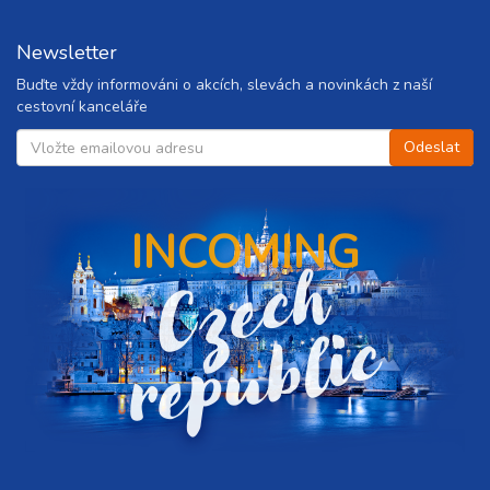
Newsletter
Buďte vždy informováni o akcích, slevách a novinkách z naší
cestovní kanceláře
INCOMING
C
z
e
c
h
r
e
p
u
b
l
i
c