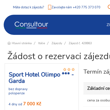
Máte dotaz k zájezdu?
Zavolejte nám +420 775 373 070
Z
Hlavní stránka
Itálie
Zájezdy
Zájezd č. 428863
Žádost o rezervaci zájez
Termín zá
Sport Hotel Olimpo *** -
Garda
Základní c
bez dopravy
polopenze
cena za osob
7 000 Kč
4 dny od