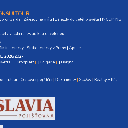
CONSULTOUR
go di Garda
|
Zájezdy na míru
|
Zájezdy do celého světa
|
INCOMING
tely v Itálii na lyžařskou dovolenou
:
Rimini letecky
|
Sicílie letecky z Prahy
|
Apulie
E 2026/2027:
ivetta
|
Kronplatz
|
Folgaria
|
Livigno
Consultour
Cestovní pojištění
Dokumenty
Služby
Reality v Itálii