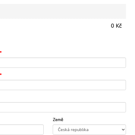
0 Kč
*
*
Země