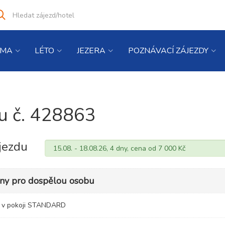
Vyhledat
co
hledáte
IMA
LÉTO
JEZERA
POZNÁVACÍ ZÁJEZDY
du č. 428863
jezdu
eny pro dospělou osobu
u v pokoji STANDARD