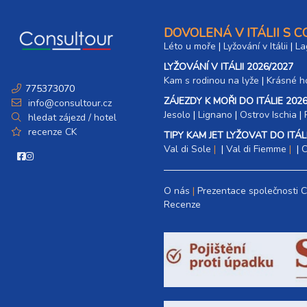
DOVOLENÁ V ITÁLII S 
Léto u moře
|
Lyžování v Itálii
|
La
LYŽOVÁNÍ V ITÁLII 2026/2027
Kam s rodinou na lyže
|​
Krásné ho
775373070
ZÁJEZDY K MOŘI DO ITÁLIE 2026
info@consultour.cz
Jesolo
|
Lignano
|
Ostrov Ischia
|
hledat zájezd / hotel
recenze CK
TIPY KAM JET LYŽOVAT DO ITÁLI
Val di Sole
|
Val di Fiemme
|
C
O nás
Prezentace společnosti 
Recenze