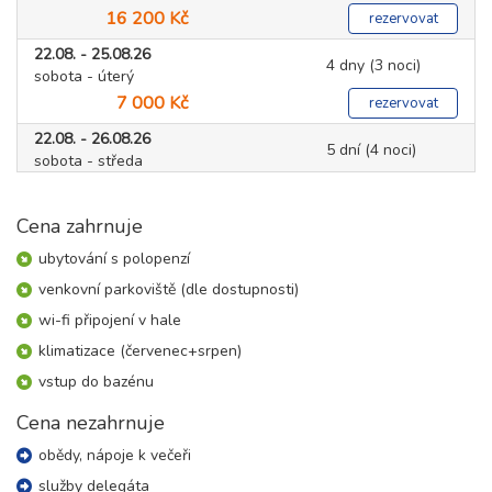
16 200 Kč
rezervovat
22.08. - 25.08.26
4 dny (3 noci)
sobota - úterý
7 000 Kč
rezervovat
22.08. - 26.08.26
5 dní (4 noci)
sobota - středa
9 300 Kč
rezervovat
Cena zahrnuje
22.08. - 27.08.26
6 dní (5 nocí)
sobota - čtvrtek
ubytování s polopenzí
11 600 Kč
rezervovat
venkovní parkoviště (dle dostupnosti)
22.08. - 29.08.26
8 dní (7 nocí)
wi-fi připojení v hale
sobota - sobota
klimatizace (červenec+srpen)
16 200 Kč
rezervovat
vstup do bazénu
29.08. - 01.09.26
4 dny (3 noci)
sobota - úterý
Cena nezahrnuje
6 500 Kč
rezervovat
obědy, nápoje k večeři
29.08. - 02.09.26
služby delegáta
5 dní (4 noci)