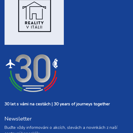
8 dní (7 nocí)
sobota - sobota
13 900 Kč
rezervovat
10.10. - 13.10.26
4 dny (3 noci)
sobota - úterý
5 600 Kč
rezervovat
10.10. - 14.10.26
5 dní (4 noci)
sobota - středa
7 400 Kč
rezervovat
10.10. - 15.10.26
6 dní (5 nocí)
sobota - čtvrtek
9 300 Kč
rezervovat
10.10. - 17.10.26
8 dní (7 nocí)
sobota - sobota
13 000 Kč
rezervovat
30 let s vámi na cestách | 30 years of journeys together
Newsletter
Buďte vždy informováni o akcích, slevách a novinkách z naší