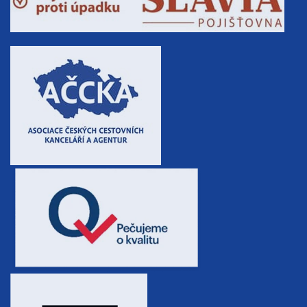
26.09. - 01.10.26
6 dní (5 nocí)
sobota - čtvrtek
10 800 Kč
rezervovat
26.09. - 03.10.26
8 dní (7 nocí)
sobota - sobota
15 100 Kč
rezervovat
říjen 2026
03.10. - 06.10.26
4 dny (3 noci)
sobota - úterý
6 500 Kč
rezervovat
03.10. - 07.10.26
5 dní (4 noci)
sobota - středa
8 400 Kč
rezervovat
03.10. - 08.10.26
6 dní (5 nocí)
sobota - čtvrtek
10 200 Kč
rezervovat
03.10. - 10.10.26