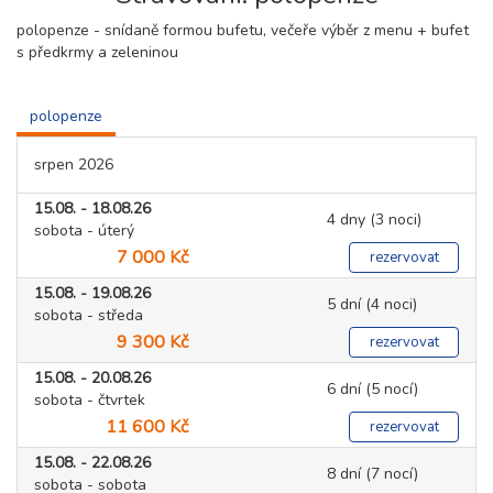
polopenze - snídaně formou bufetu, večeře výběr z menu + bufet
s předkrmy a zeleninou
polopenze
srpen 2026
15.08. - 18.08.26
4 dny (3 noci)
sobota - úterý
7 000 Kč
rezervovat
15.08. - 19.08.26
5 dní (4 noci)
sobota - středa
9 300 Kč
rezervovat
15.08. - 20.08.26
6 dní (5 nocí)
sobota - čtvrtek
11 600 Kč
rezervovat
15.08. - 22.08.26
8 dní (7 nocí)
sobota - sobota