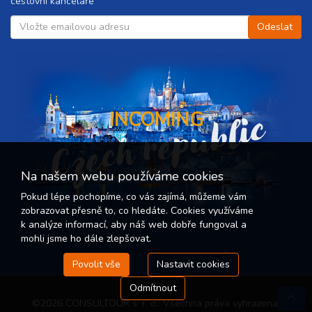
cestovní kanceláře
Czech republic
INCOMING
Na našem webu používáme cookies
Pokud lépe pochopíme, co vás zajímá, můžeme vám
zobrazovat přesně to, co hledáte. Cookies využíváme
k analýze informací, aby náš web dobře fungoval a
mohli jsme ho dále zlepšovat.
Povolit vše
Nastavit cookies
Odmítnout
©2026 CONSULTOUR s. r. o.. Všechna práva vyhrazena.