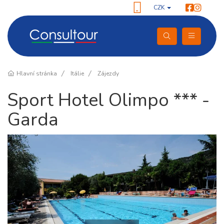
CZK
Hlavní stránka
Itálie
Zájezdy
Sport Hotel Olimpo *** -
Garda