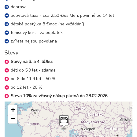
sobota - středa
doprava
8 700 Kč
rezervovat
pobytová taxa - cca 2,50 €/os./den, povinné od 14 let
29.08. - 03.09.26
6 dní (5 nocí)
dětská postýlka 8 €/noc (na vyžádání)
sobota - čtvrtek
tenisový kurt - za poplatek
10 800 Kč
rezervovat
zvířata nejsou povolena
29.08. - 05.09.26
8 dní (7 nocí)
sobota - sobota
Slevy
15 100 Kč
rezervovat
Slevy na 3. a 4. lůžku:
září 2026
děti do 5,9 let - zdarma
od 6 do 11,9 let - 50 %
05.09. - 08.09.26
4 dny (3 noci)
od 12 let - 20 %
sobota - úterý
6 500 Kč
Sleva 10% za včasný nákup platná do 28.02.2026.
rezervovat
05.09. - 09.09.26
+
5 dní (4 noci)
sobota - středa
−
8 700 Kč
rezervovat
05.09. - 10.09.26
6 dní (5 nocí)
sobota - čtvrtek