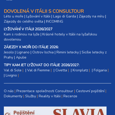
sobota - úterý
6 500 Kč
rezervovat
DOVOLENÁ V ITÁLII S CONSULTOUR
Léto u moře
|
Lyžování v Itálii
|
Lago di Garda
|
Zájezdy na míru
|
19.09. - 23.09.26
5 dní (4 noci)
Zájezdy do celého světa
|
INCOMING
sobota - středa
8 700 Kč
rezervovat
LYŽOVÁNÍ V ITÁLII 2026/2027
Kam s rodinou na lyže
|​
Krásné hotely v Itálii na lyžařskou
19.09. - 24.09.26
6 dní (5 nocí)
dovolenou
sobota - čtvrtek
ZÁJEZDY K MOŘI DO ITÁLIE 2026:
10 800 Kč
rezervovat
Jesolo
|
Lignano
|
Ostrov Ischia
|
Rimini letecky
|
Sicílie letecky z
19.09. - 26.09.26
Prahy
|
Apulie
8 dní (7 nocí)
sobota - sobota
TIPY KAM JET LYŽOVAT DO ITÁLIE 2026/2027:
15 100 Kč
rezervovat
Val di Sole
|
Val di Fiemme
|
Civetta
|
Kronplatz
|
Folgaria
|
Livigno
26.09. - 29.09.26
4 dny (3 noci)
sobota - úterý
6 500 Kč
rezervovat
O nás
Prezentace společnosti Consultour
Cestovní pojištění
26.09. - 30.09.26
Dokumenty
Služby
Reality v Itálii
Recenze
5 dní (4 noci)
sobota - středa
8 700 Kč
rezervovat