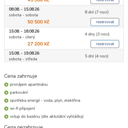
08.08. - 15.08.26
8 dní (7 nocí)
sobota - sobota
50 500 Kč
rezervovat
15.08. - 18.08.26
4 dny (3 noci)
sobota - úterý
27 200 Kč
rezervovat
15.08. - 19.08.26
5 dní (4 noci)
sobota - středa
36 200 Kč
rezervovat
Cena zahrnuje
15.08. - 20.08.26
6 dní (5 nocí)
sobota - čtvrtek
pronájem apartmánu
45 300 Kč
rezervovat
parkování
15.08. - 22.08.26
8 dní (7 nocí)
spotřeba energií - voda, plyn, elektřina
sobota - sobota
wi-fi připojení
50 500 Kč
rezervovat
vstup do bazénu (dle aktutální vyhlášky)
22.08. - 25.08.26
4 dny (3 noci)
sobota - úterý
Cena nezahrnuje