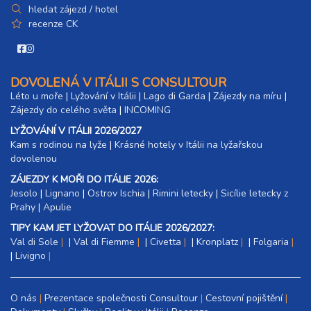
hledat zájezd / hotel
recenze CK
DOVOLENÁ V ITÁLII S CONSULTOUR
Léto u moře
|
Lyžování v Itálii
|
Lago di Garda
|
Zájezdy na míru
|
Zájezdy do celého světa
|
INCOMING
LYŽOVÁNÍ V ITÁLII 2026/2027
Kam s rodinou na lyže
|​
Krásné hotely v Itálii na lyžařskou
dovolenou
ZÁJEZDY K MOŘI DO ITÁLIE 2026:
Jesolo
|
Lignano
|
Ostrov Ischia
|
Rimini letecky
|
Sicílie letecky z
Prahy
|
Apulie
TIPY KAM JET LYŽOVAT DO ITÁLIE 2026/2027:
Val di Sole
|
Val di Fiemme
|
Civetta
|
Kronplatz
|
Folgaria
|
Livigno
O nás
Prezentace společnosti Consultour
Cestovní pojištění