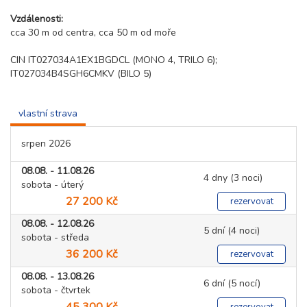
Vzdálenosti:
cca 30 m od centra, cca 50 m od moře
CIN IT027034A1EX1BGDCL (MONO 4, TRILO 6);
IT027034B4SGH6CMKV (BILO 5)
vlastní strava
srpen 2026
08.08. - 11.08.26
4 dny (3 noci)
sobota - úterý
27 200 Kč
rezervovat
08.08. - 12.08.26
5 dní (4 noci)
sobota - středa
36 200 Kč
rezervovat
08.08. - 13.08.26
6 dní (5 nocí)
sobota - čtvrtek
45 300 Kč
rezervovat