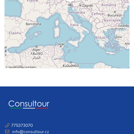
sobota - čtvrtek
26 000 Kč
rezervovat
29.08. - 05.09.26
8 dní (7 nocí)
sobota - sobota
29 100 Kč
rezervovat
©
OpenStreetMap
contributors
775373070
info@consultour.cz