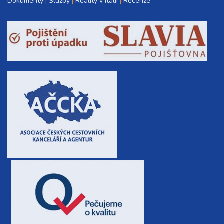
Dokumenty
Služby
Reality v Itálii
Recenze