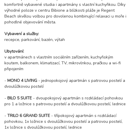
komfortně vybavené studia i apartmány s vlastní kuchyňkou. Díky
výhodné poloze v centru Bibione a blízkosti pláže je Regent
Beach skvělou volbou pro dovolenou kombinující relaxaci u moře i
pohodlné objevování města.
Vybavení a služby:
recepce, parkování, bazén, výtah
Ubytování:
v apartmánech s vlastním sociálním zařízením, kuchyňským
koutem, balkonem, klimatizací, TV, mikrovlnkou, pračkou a wi-fi
připojením
-
MONO 4 LIVING
- jednopokojový apartmán s patrovou postelí a
dvoulůžkovou postelí
-
BILO 5 SUITE
- dvoupokojový apartmán s rozkládací pohovkou
pro 1 a ložnice s patrovou postelí a dvoulůžkovou postelí, lednice
-
TRILO 6 GRAND SUITE
- třípokojový apartmán s rozkládací
pohovkou, 1x ložnice s dvoulůžkovou postelí a patrovou postelí,
1x ložnice s dvoulůžkovou postelí, lednice