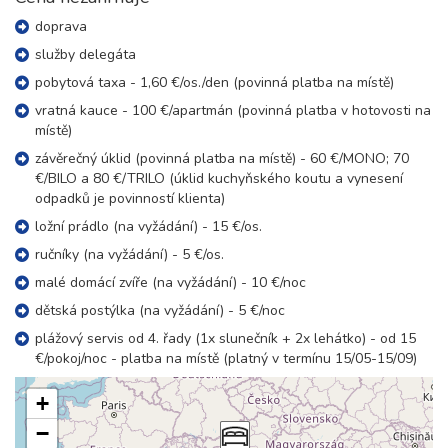
21 400 Kč
rezervovat
doprava
22.08. - 26.08.26
služby delegáta
5 dní (4 noci)
sobota - středa
pobytová taxa - 1,60 €/os./den (povinná platba na místě)
28 500 Kč
rezervovat
vratná kauce - 100 €/apartmán (povinná platba v hotovosti na
22.08. - 27.08.26
místě)
6 dní (5 nocí)
sobota - čtvrtek
závěrečný úklid (povinná platba na místě) - 60 €/MONO; 70
35 600 Kč
rezervovat
€/BILO a 80 €/TRILO (úklid kuchyňského koutu a vynesení
odpadků je povinností klienta)
22.08. - 29.08.26
8 dní (7 nocí)
sobota - sobota
ložní prádlo (na vyžádání) - 15 €/os.
39 700 Kč
rezervovat
ručníky (na vyžádání) - 5 €/os.
29.08. - 01.09.26
malé domácí zvíře (na vyžádání) - 10 €/noc
4 dny (3 noci)
sobota - úterý
dětská postýlka (na vyžádání) - 5 €/noc
15 600 Kč
rezervovat
plážový servis od 4. řady (1x slunečník + 2x lehátko) - od 15
29.08. - 02.09.26
€/pokoj/noc - platba na místě (platný v termínu 15/05-15/09)
5 dní (4 noci)
sobota - středa
20 800 Kč
rezervovat
+
−
29.08. - 03.09.26
6 dní (5 nocí)