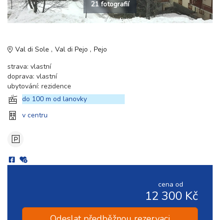
21 fotografií
Val di Sole
Val di Pejo
Pejo
strava: vlastní
doprava: vlastní
ubytování: rezidence
do 100 m od lanovky
v centru
cena od
12 300 Kč
Odeslat předběžnou rezervaci