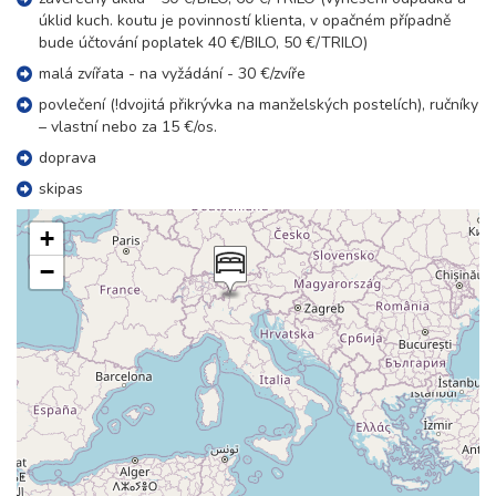
úklid kuch. koutu je povinností klienta, v opačném případně
23.01. - 30.01.27
bude účtování poplatek 40 €/BILO, 50 €/TRILO)
8 dní (7 nocí)
sobota - sobota
malá zvířata - na vyžádání - 30 €/zvíře
21 000 Kč
rezervovat
povlečení (!dvojitá přikrývka na manželských postelích), ručníky
30.01. - 06.02.27
– vlastní nebo za 15 €/os.
8 dní (7 nocí)
sobota - sobota
doprava
21 000 Kč
rezervovat
skipas
únor 2027
+
06.02. - 13.02.27
−
8 dní (7 nocí)
sobota - sobota
21 000 Kč
rezervovat
13.02. - 20.02.27
8 dní (7 nocí)
sobota - sobota
21 000 Kč
rezervovat
20.02. - 27.02.27
8 dní (7 nocí)
sobota - sobota
21 000 Kč
rezervovat