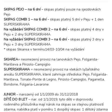
duben 2027
SKIPAS PEJO – na 6 dní -
skipas platný pouze na sjezdovkách
Pejo
03.04. - 10.04.27
8 dní (7 nocí)
SKIPAS COMBI 1 – na 6 dní -
skipas platný 5 dní v Peju + 1 den
sobota - sobota
SUPERSKIRAMA
15 400 Kč
rezervovat
Na vyžádání SKIPAS COMBI 2 – na 6 dní -
skipas platný 4 dny v
Peju + 2 dny SUPERSKIRAMA
Na vyžádání SKIPAS COMBI 3 – na 6 dní -
skipas platný 3 dny v
Peju + 3 dny SUPERSKIRAMA
* skipas Skiarea v termínu14/03-10/04 na vyžádání
SKIAREA
= neomezený provoz na lanovkách Pejo, Folgarida-
Marilleva a Pinzolo-Campiglio
SUPERSKIRAMA
= neomezený provoz na vlekách lyžařského
areálu SUPERSKIRAMA, které zahrnuje střediska: Pejo, Folgarida-
Marilleva, Tonale-Ponte di Legno, Pinzolo-Campiglio, Paganella,
Bondone, Folgaria-Lavarone
JUNIOR
– narozený od 1/1/2009 do 31/12/2018
DÍTĚ DO 8 LET
– nar. od 1/1/2019, tyto děti v doprovodu
rodinného příslušníka mají nárok na skipas se stejnou platností
zdarma, nabídka platí v poměru 1 dospělý skipas: 1 dětský zdarma