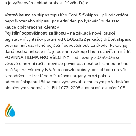
a je vyžadován doklad prokazující věk dítěte
Vratná kauce
za skipas typu Key Card 5 €/skipas - při odevzdání
nepoškozeného skipasu poslední den po lyžování bude tato
kauce opět vrácena klientovi.
Pojištění odpovědnosti za škodu
– na základě nové italské
legislativní vyhlášky platné od 01/01/2022 je každý držitel skipasu
povinen mít uzavřené pojištění odpovědnosti za škodu. Pokud jej
daná osoba nebude mít, je povinna zakoupit ho a uzavřít na místě.
POVINNÁ HELMA PRO VŠECHNY
- od sezóny 2025/2026 se
věkové omezení ruší a nově se povinnost nosit ochrannou helmu
rozšiřuje na všechny lyžaře a snowboardisty, bez ohledu na věk.
Nedodržení je trestáno příslušnými orgány, hrozí pokuta i
odebrání skipasu. Přilba musí vyhovovat technickým požadavkům
obsaženým v normě UNI EN 1077: 2008 a musí mít označení CE.