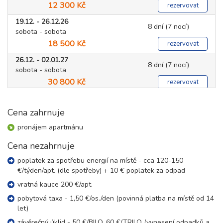
12 300 Kč
rezervovat
19.12. - 26.12.26
8 dní (7 nocí)
sobota - sobota
18 500 Kč
rezervovat
26.12. - 02.01.27
8 dní (7 nocí)
sobota - sobota
30 800 Kč
rezervovat
leden 2027
Cena zahrnuje
02.01. - 09.01.27
pronájem apartmánu
8 dní (7 nocí)
sobota - sobota
Cena nezahrnuje
18 500 Kč
rezervovat
poplatek za spotřebu energií na místě - cca 120-150
09.01. - 16.01.27
8 dní (7 nocí)
€/týden/apt. (dle spotřeby) + 10 € poplatek za odpad
sobota - sobota
14 800 Kč
vratná kauce 200 €/apt.
rezervovat
pobytová taxa - 1,50 €/os./den (povinná platba na místě od 14
16.01. - 23.01.27
8 dní (7 nocí)
let)
sobota - sobota
14 800 Kč
závěrečný úklid - 50 €/BILO, 60 €/TRILO (vynesení odpadků a
rezervovat