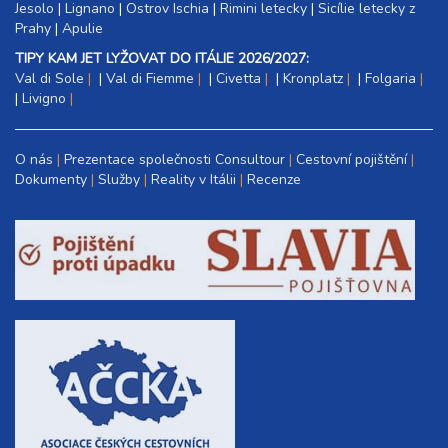
Jesolo
|
Lignano
|
Ostrov Ischia
|
Rimini letecky
|
Sicílie letecky z
Prahy
|
Apulie
TIPY KAM JET LYŽOVAT DO ITÁLIE 2026/2027:
Val di Sole
|
Val di Fiemme
|
Civetta
|
Kronplatz
|
Folgaria
|
Livigno
O nás
Prezentace společnosti Consultour
Cestovní pojištění
Dokumenty
Služby
Reality v Itálii
Recenze