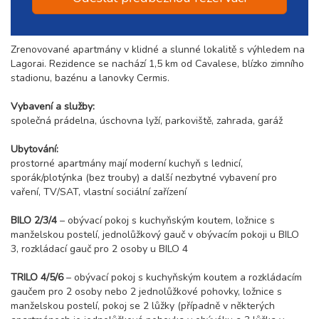
Zrenovované apartmány v klidné a slunné lokalitě s výhledem na
Lagorai. Rezidence se nachází 1,5 km od Cavalese, blízko zimního
stadionu, bazénu a lanovky Cermis.
Vybavení a služby:
společná prádelna, úschovna lyží, parkoviště, zahrada, garáž
Ubytování:
prostorné apartmány mají moderní kuchyň s lednicí,
sporák/plotýnka (bez trouby) a další nezbytné vybavení pro
vaření, TV/SAT, vlastní sociální zařízení
BILO 2/3/4
– obývací pokoj s kuchyňským koutem, ložnice s
manželskou postelí, jednolůžkový gauč v obývacím pokoji u BILO
3, rozkládací gauč pro 2 osoby u BILO 4
TRILO 4/5/6
– obývací pokoj s kuchyňským koutem a rozkládacím
gaučem pro 2 osoby nebo 2 jednolůžkové pohovky, ložnice s
manželskou postelí, pokoj se 2 lůžky (případně v některých