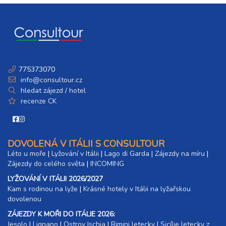
775373070
info@consultour.cz
hledat zájezd / hotel
recenze CK
DOVOLENÁ V ITÁLII S CONSULTOUR
Léto u moře
|
Lyžování v Itálii
|
Lago di Garda
|
Zájezdy na míru
|
Zájezdy do celého světa
|
INCOMING
LYŽOVÁNÍ V ITÁLII 2026/2027
Kam s rodinou na lyže
|​
Krásné hotely v Itálii na lyžařskou
dovolenou
ZÁJEZDY K MOŘI DO ITÁLIE 2026:
Jesolo
|
Lignano
|
Ostrov Ischia
|
Rimini letecky
|
Sicílie letecky z