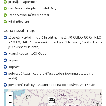
02.01. - 09.01.27
pronájem apartmánu
8 dní (7 nocí)
sobota - sobota
spotřebu vody, plynu a elektřiny
25 200 Kč
rezervovat
1x parkovací místo v garáži
09.01. - 16.01.27
8 dní (7 nocí)
wi-fi připojení
sobota - sobota
13 200 Kč
rezervovat
Cena nezahrnuje
16.01. - 23.01.27
závěrečný úklid – nutné hradit na místě: 70 €/BILO, 80 €/TRILO
8 dní (7 nocí)
sobota - sobota
a 90 €/QUADRI (vynesení odpadků a úklid kuchyňského koutu
16 900 Kč
je povinností klienta)
rezervovat
vratná kauce - 100 €/apt.
23.01. - 30.01.27
8 dní (7 nocí)
sobota - sobota
skipas
16 900 Kč
rezervovat
doprava
30.01. - 06.02.27
pobytová taxa - cca 1-2 €/osoba/den (povinná platba na
8 dní (7 nocí)
sobota - sobota
místě)
19 700 Kč
rezervovat
povlečení, ručníky - vlastní nebo na objednávku za 18 €/os.
únor 2027
+
−
06.02. - 13.02.27
8 dní (7 nocí)