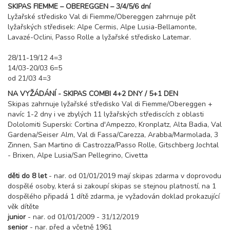
SKIPAS FIEMME – OBEREGGEN – 3/4/5/6 dní
11 100 Kč
rezervovat
Lyžařské středisko Val di Fiemme/Obereggen zahrnuje pět
lyžařských středisek: Alpe Cermis, Alpe Lusia-Bellamonte,
20.03. - 27.03.27
8 dní (7 nocí)
Lavazé-Oclini, Passo Rolle a lyžařské středisko Latemar.
sobota - sobota
11 100 Kč
rezervovat
28/11-19/12 4=3
27.03. - 03.04.27
14/03-20/03 6=5
8 dní (7 nocí)
sobota - sobota
od 21/03 4=3
12 600 Kč
rezervovat
NA VYŽÁDÁNÍ - SKIPAS COMBI 4+2 DNY / 5+1 DEN
Skipas zahrnuje lyžařské středisko Val di Fiemme/Obereggen +
duben 2027
navíc 1-2 dny i ve zbylých 11 lyžařských střediscích z oblasti
Dololomiti Superski: Cortina d'Ampezzo, Kronplatz, Alta Badia, Val
03.04. - 10.04.27
Gardena/Seiser Alm, Val di Fassa/Carezza, Arabba/Marmolada, 3
8 dní (7 nocí)
sobota - sobota
Zinnen, San Martino di Castrozza/Passo Rolle, Gitschberg Jochtal
12 600 Kč
- Brixen, Alpe Lusia/San Pellegrino, Civetta
rezervovat
děti do 8 let
- nar. od 01/01/2019 mají skipas zdarma v doprovodu
dospělé osoby, která si zakoupí skipas se stejnou platností, na 1
dospělého připadá 1 dítě zdarma, je vyžadován doklad prokazující
věk dítěte
junior
- nar. od 01/01/2009 - 31/12/2019
senior
- nar. před a včetně 1961