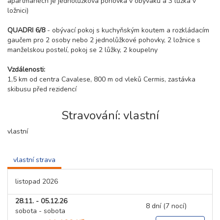
apartmánech je jednolůžková pohovka v obýváku a 3 lůžka v
ložnici)
QUADRI 6/8
- obývací pokoj s kuchyňským koutem a rozkládacím
gaučem pro 2 osoby nebo 2 jednolůžkové pohovky, 2 ložnice s
manželskou postelí, pokoj se 2 lůžky, 2 koupelny
Vzdálenosti:
1,5 km od centra Cavalese, 800 m od vleků Cermis, zastávka
skibusu před rezidencí
Stravování: vlastní
vlastní
vlastní strava
listopad 2026
28.11. - 05.12.26
8 dní (7 nocí)
sobota - sobota