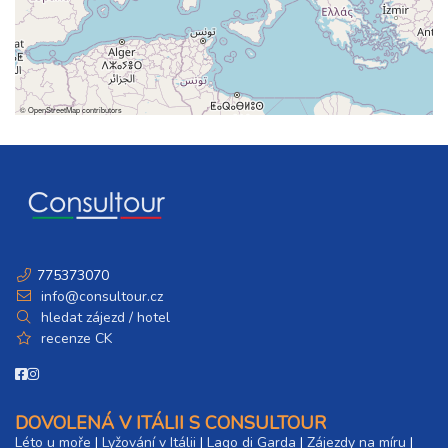
©
OpenStreetMap
contributors
775373070
info@consultour.cz
hledat zájezd / hotel
recenze CK
DOVOLENÁ V ITÁLII S CONSULTOUR
Léto u moře
|
Lyžování v Itálii
|
Lago di Garda
|
Zájezdy na míru
|