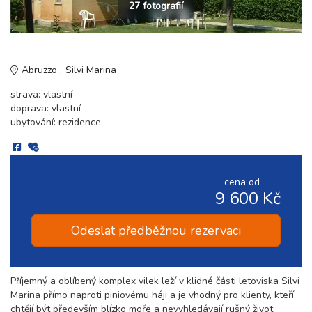
27 fotografií
Abruzzo
Silvi Marina
strava: vlastní
doprava: vlastní
ubytování: rezidence
cena od
9 600 Kč
Odeslat předběžnou rezervaci
Příjemný a oblíbený komplex vilek leží v klidné části letoviska Silvi
Marina přímo naproti piniovému háji a je vhodný pro klienty, kteří
chtějí být především blízko moře a nevyhledávají rušný život