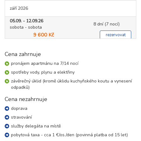
září 2026
05.09. - 12.09.26
8 dní (7 nocí)
sobota - sobota
9 600 Kč
rezervovat
12.09. - 19.09.26
8 dní (7 nocí)
sobota - sobota
Cena zahrnuje
9 600 Kč
rezervovat
pronájem apartmánu na 7/14 nocí
19.09. - 26.09.26
spotřeby vody, plynu a elektřiny
8 dní (7 nocí)
sobota - sobota
závěrečný úklid (kromě úklidu kuchyňského koutu a vynesení
9 600 Kč
rezervovat
odpadků)
Cena nezahrnuje
doprava
stravování
služby delegáta na místě
pobytová taxa - cca 1 €/os./den (povinná platba od 15 let)