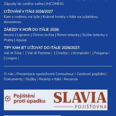
Zájezdy do celého světa
|
INCOMING
LYŽOVÁNÍ V ITÁLII 2026/2027
Kam s rodinou na lyže
|​
Krásné hotely v Itálii na lyžařskou
dovolenou
ZÁJEZDY K MOŘI DO ITÁLIE 2026:
Jesolo
|
Lignano
|
Ostrov Ischia
|
Rimini letecky
|
Sicílie letecky z
Prahy
|
Apulie
TIPY KAM JET LYŽOVAT DO ITÁLIE 2026/2027:
Val di Sole
|
Val di Fiemme
|
Civetta
|
Kronplatz
|
Folgaria
|
Livigno
O nás
Prezentace společnosti Consultour
Cestovní pojištění
Dokumenty
Služby
Reality v Itálii
Recenze