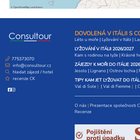
©
OpenStreetMap
contributors
DOVOLENÁ V ITÁLII S 
Léto u moře
|
Lyžování v Itálii
|
La
LYŽOVÁNÍ V ITÁLII 2026/2027
Kam s rodinou na lyže
|​
Krásné ho
775373070
ZÁJEZDY K MOŘI DO ITÁLIE 2026
info@consultour.cz
Jesolo
|
Lignano
|
Ostrov Ischia
|
hledat zájezd / hotel
recenze CK
TIPY KAM JET LYŽOVAT DO ITÁLI
Val di Sole
|
Val di Fiemme
|
C
O nás
Prezentace společnosti 
Recenze