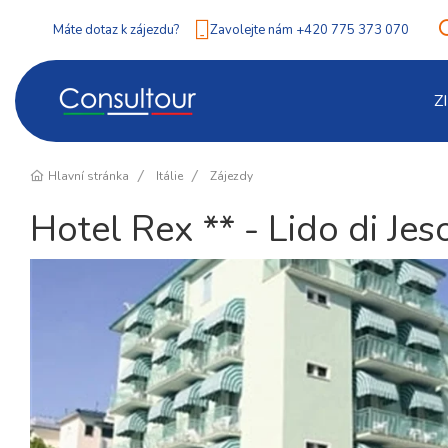
Máte dotaz k zájezdu?
Zavolejte nám +420 775 373 070
Z
Hlavní stránka
Itálie
Zájezdy
Hotel Rex ** - Lido di Jes