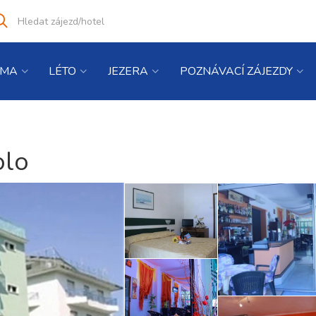
Vyhledat
co
hledáte
IMA
LÉTO
JEZERA
POZNÁVACÍ ZÁJEZDY
olo