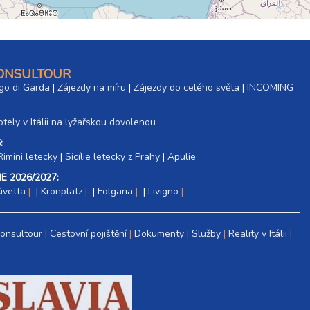
CONSULTOUR
go di Garda
|
Zájezdy na míru
|
Zájezdy do celého světa
|
INCOMING
tely v Itálii na lyžařskou dovolenou
:
Rimini letecky
|
Sicílie letecky z Prahy
|
Apulie
E 2026/2027:
ivetta
|
Kronplatz
|
Folgaria
|
Livigno
Consultour
Cestovní pojištění
Dokumenty
Služby
Reality v Itálii