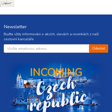
Newsletter
Buďte vždy informováni o akcích, slevách a novinkách z naší
cestovní kanceláře
INCOMING
C
z
e
c
h
r
e
p
u
b
l
i
c