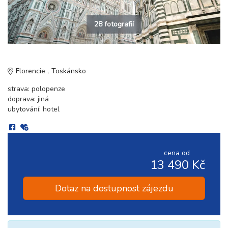
28 fotografií
Florencie
Toskánsko
strava: polopenze
doprava: jiná
ubytování: hotel
cena od
13 490 Kč
Dotaz na dostupnost zájezdu