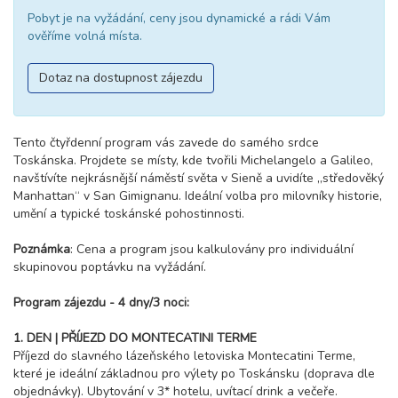
Pobyt je na vyžádání, ceny jsou dynamické a rádi Vám
ověříme volná místa.
Dotaz na dostupnost zájezdu
Tento čtyřdenní program vás zavede do samého srdce
Toskánska. Projdete se místy, kde tvořili Michelangelo a Galileo,
navštívíte nejkrásnější náměstí světa v Sieně a uvidíte „středověký
Manhattan“ v San Gimignanu. Ideální volba pro milovníky historie,
umění a typické toskánské pohostinnosti.
Poznámka
: Cena a program jsou kalkulovány pro individuální
skupinovou poptávku na vyžádání.
Program zájezdu - 4 dny/3 noci:
1. DEN | PŘÍJEZD DO MONTECATINI TERME
Příjezd do slavného lázeňského letoviska Montecatini Terme,
které je ideální základnou pro výlety po Toskánsku (doprava dle
objednávky). Ubytování v 3* hotelu, uvítací drink a večeře.