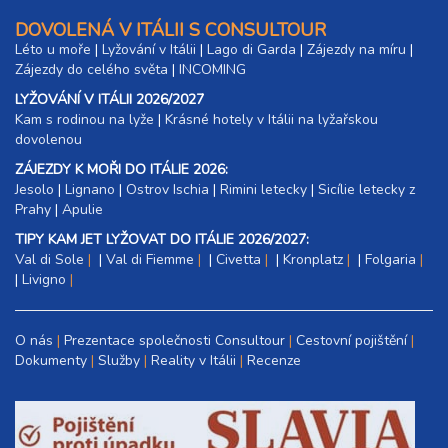
DOVOLENÁ V ITÁLII S CONSULTOUR
Léto u moře
|
Lyžování v Itálii
|
Lago di Garda
|
Zájezdy na míru
|
Zájezdy do celého světa
|
INCOMING
LYŽOVÁNÍ V ITÁLII 2026/2027
Kam s rodinou na lyže
|​
Krásné hotely v Itálii na lyžařskou
dovolenou
ZÁJEZDY K MOŘI DO ITÁLIE 2026:
Jesolo
|
Lignano
|
Ostrov Ischia
|
Rimini letecky
|
Sicílie letecky z
Prahy
|
Apulie
TIPY KAM JET LYŽOVAT DO ITÁLIE 2026/2027:
Val di Sole
|
Val di Fiemme
|
Civetta
|
Kronplatz
|
Folgaria
|
Livigno
O nás
Prezentace společnosti Consultour
Cestovní pojištění
Dokumenty
Služby
Reality v Itálii
Recenze