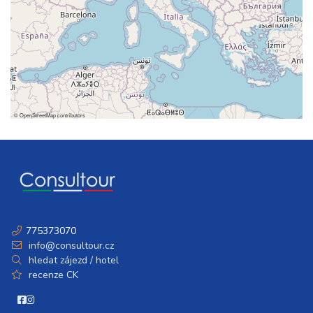
©
OpenStreetMap
contributors
775373070
info@consultour.cz
hledat zájezd / hotel
recenze CK