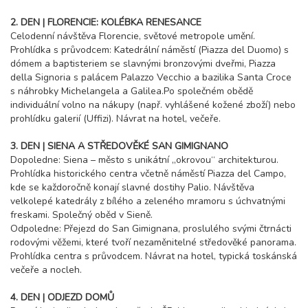
2. DEN | FLORENCIE: KOLÉBKA RENESANCE
Celodenní návštěva Florencie, světové metropole umění.
Prohlídka s průvodcem: Katedrální náměstí (Piazza del Duomo) s
dómem a baptisteriem se slavnými bronzovými dveřmi, Piazza
della Signoria s palácem Palazzo Vecchio a bazilika Santa Croce
s náhrobky Michelangela a Galilea.Po společném obědě
individuální volno na nákupy (např. vyhlášené kožené zboží) nebo
prohlídku galerií (Uffizi). Návrat na hotel, večeře.
3. DEN | SIENA A STŘEDOVĚKÉ SAN GIMIGNANO
Dopoledne: Siena – město s unikátní „okrovou“ architekturou.
Prohlídka historického centra včetně náměstí Piazza del Campo,
kde se každoročně konají slavné dostihy Palio. Návštěva
velkolepé katedrály z bílého a zeleného mramoru s úchvatnými
freskami. Společný oběd v Sieně.
Odpoledne: Přejezd do San Gimignana, proslulého svými čtrnácti
rodovými věžemi, které tvoří nezaměnitelné středověké panorama.
Prohlídka centra s průvodcem. Návrat na hotel, typická toskánská
večeře a nocleh.
4. DEN | ODJEZD DOMŮ