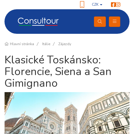
CZK
Hlavní stránka
Itálie
Zájezdy
Klasické Toskánsko:
Florencie, Siena a San
Gimignano