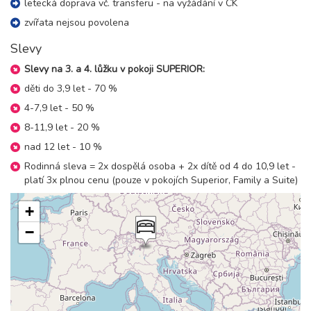
letecká doprava vč. transferu - na vyžádání v CK
07.03. - 14.03.27
zvířata nejsou povolena
8 dní (7 nocí)
neděle - neděle
Slevy
30 200 Kč
rezervovat
Slevy na 3. a 4. lůžku v pokoji SUPERIOR:
14.03. - 21.03.27
8 dní (7 nocí)
neděle - neděle
děti do 3,9 let - 70 %
25 700 Kč
rezervovat
4-7,9 let - 50 %
21.03. - 28.03.27
8-11,9 let - 20 %
8 dní (7 nocí)
neděle - neděle
nad 12 let - 10 %
27 400 Kč
rezervovat
Rodinná sleva = 2x dospělá osoba + 2x dítě od 4 do 10,9 let -
28.03. - 04.04.27
platí 3x plnou cenu (pouze v pokojích Superior, Family a Suite)
8 dní (7 nocí)
neděle - neděle
29 800 Kč
+
rezervovat
−