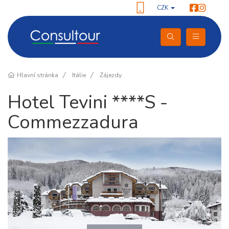
CZK
Hlavní stránka
Itálie
Zájezdy
Hotel Tevini ****S -
Commezzadura