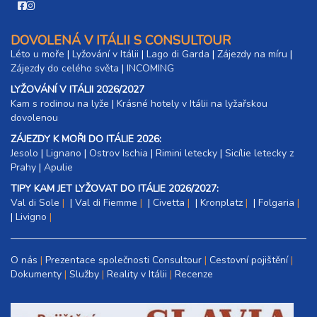
DOVOLENÁ V ITÁLII S CONSULTOUR
Léto u moře
|
Lyžování v Itálii
|
Lago di Garda
|
Zájezdy na míru
|
Zájezdy do celého světa
|
INCOMING
LYŽOVÁNÍ V ITÁLII 2026/2027
Kam s rodinou na lyže
|​
Krásné hotely v Itálii na lyžařskou
dovolenou
ZÁJEZDY K MOŘI DO ITÁLIE 2026:
Jesolo
|
Lignano
|
Ostrov Ischia
|
Rimini letecky
|
Sicílie letecky z
Prahy
|
Apulie
TIPY KAM JET LYŽOVAT DO ITÁLIE 2026/2027:
Val di Sole
|
Val di Fiemme
|
Civetta
|
Kronplatz
|
Folgaria
|
Livigno
O nás
Prezentace společnosti Consultour
Cestovní pojištění
Dokumenty
Služby
Reality v Itálii
Recenze