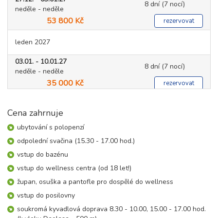
8 dní (7 nocí)
neděle - neděle
53 800 Kč
rezervovat
leden 2027
03.01. - 10.01.27
8 dní (7 nocí)
neděle - neděle
35 000 Kč
rezervovat
10.01. - 17.01.27
8 dní (7 nocí)
neděle - neděle
Cena zahrnuje
28 200 Kč
rezervovat
ubytování s polopenzí
17.01. - 24.01.27
odpolední svačina (15.30 - 17.00 hod.)
8 dní (7 nocí)
neděle - neděle
vstup do bazénu
31 700 Kč
rezervovat
vstup do wellness centra (od 18 let!)
24.01. - 31.01.27
8 dní (7 nocí)
župan, osuška a pantofle pro dospělé do wellness
neděle - neděle
31 700 Kč
vstup do posilovny
rezervovat
soukromá kyvadlová doprava 8.30 - 10.00, 15.00 - 17.00 hod.
31.01. - 07.02.27
8 dní (7 nocí)