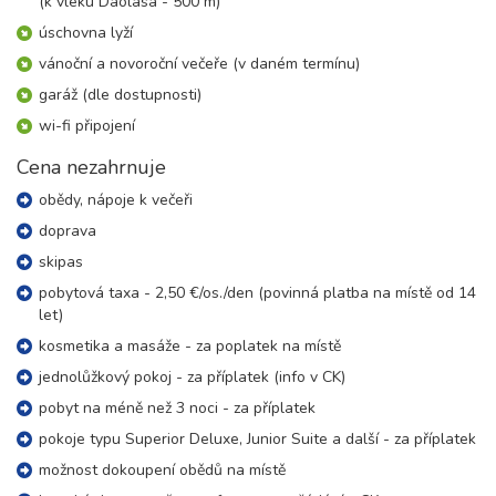
(k vleku Daolasa - 500 m)
neděle - neděle
úschovna lyží
35 200 Kč
rezervovat
vánoční a novoroční večeře (v daném termínu)
únor 2027
garáž (dle dostupnosti)
wi-fi připojení
07.02. - 14.02.27
8 dní (7 nocí)
neděle - neděle
Cena nezahrnuje
35 200 Kč
rezervovat
obědy, nápoje k večeři
14.02. - 21.02.27
8 dní (7 nocí)
doprava
neděle - neděle
35 200 Kč
skipas
rezervovat
pobytová taxa - 2,50 €/os./den (povinná platba na místě od 14
21.02. - 28.02.27
8 dní (7 nocí)
let)
neděle - neděle
35 200 Kč
kosmetika a masáže - za poplatek na místě
rezervovat
jednolůžkový pokoj - za příplatek (info v CK)
28.02. - 07.03.27
8 dní (7 nocí)
neděle - neděle
pobyt na méně než 3 noci - za příplatek
35 200 Kč
rezervovat
pokoje typu Superior Deluxe, Junior Suite a další - za příplatek
možnost dokoupení obědů na místě
březen 2027