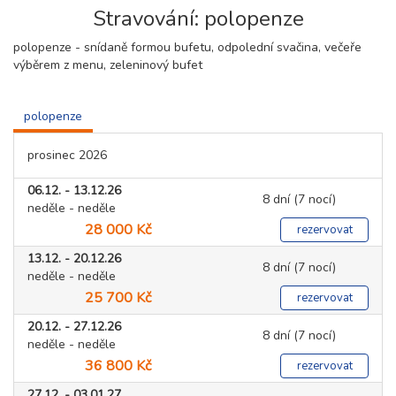
Stravování: polopenze
polopenze - snídaně formou bufetu, odpolední svačina, večeře
výběrem z menu, zeleninový bufet
polopenze
prosinec 2026
06.12. - 13.12.26
8 dní (7 nocí)
neděle - neděle
28 000 Kč
rezervovat
13.12. - 20.12.26
8 dní (7 nocí)
neděle - neděle
25 700 Kč
rezervovat
20.12. - 27.12.26
8 dní (7 nocí)
neděle - neděle
36 800 Kč
rezervovat
27.12. - 03.01.27