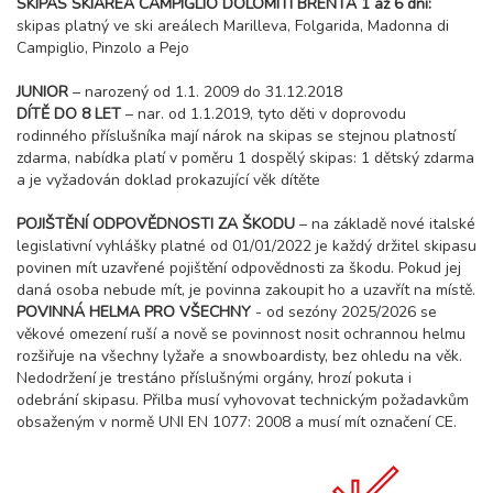
SKIPAS SKIAREA CAMPIGLIO DOLOMITI BRENTA 1 až 6 dní:
skipas platný ve ski areálech Marilleva, Folgarida, Madonna di
Campiglio, Pinzolo a Pejo
JUNIOR
– narozený od 1.1. 2009 do 31.12.2018
DÍTĚ DO 8 LET
– nar. od 1.1.2019, tyto děti v doprovodu
rodinného příslušníka mají nárok na skipas se stejnou platností
zdarma, nabídka platí v poměru 1 dospělý skipas: 1 dětský zdarma
a je vyžadován doklad prokazující věk dítěte
POJIŠTĚNÍ ODPOVĚDNOSTI ZA ŠKODU
– na základě nové italské
legislativní vyhlášky platné od 01/01/2022 je každý držitel skipasu
povinen mít uzavřené pojištění odpovědnosti za škodu. Pokud jej
daná osoba nebude mít, je povinna zakoupit ho a uzavřít na místě.
POVINNÁ HELMA PRO VŠECHNY
- od sezóny 2025/2026 se
věkové omezení ruší a nově se povinnost nosit ochrannou helmu
rozšiřuje na všechny lyžaře a snowboardisty, bez ohledu na věk.
Nedodržení je trestáno příslušnými orgány, hrozí pokuta i
odebrání skipasu. Přilba musí vyhovovat technickým požadavkům
obsaženým v normě UNI EN 1077: 2008 a musí mít označení CE.