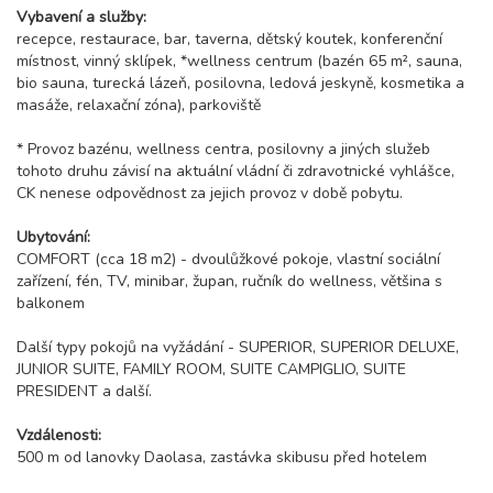
Vybavení a služby:
recepce, restaurace, bar, taverna, dětský koutek, konferenční
místnost, vinný sklípek, *wellness centrum (bazén 65 m², sauna,
bio sauna, turecká lázeň, posilovna, ledová jeskyně, kosmetika a
masáže, relaxační zóna), parkoviště
* Provoz bazénu, wellness centra, posilovny a jiných služeb
tohoto druhu závisí na aktuální vládní či zdravotnické vyhlášce,
CK nenese odpovědnost za jejich provoz v době pobytu.
Ubytování:
COMFORT (cca 18 m2) - dvoulůžkové pokoje, vlastní sociální
zařízení, fén, TV, minibar, župan, ručník do wellness, většina s
balkonem
Další typy pokojů na vyžádání - SUPERIOR, SUPERIOR DELUXE,
JUNIOR SUITE, FAMILY ROOM, SUITE CAMPIGLIO, SUITE
PRESIDENT a další.
Vzdálenosti:
500 m od lanovky Daolasa, zastávka skibusu před hotelem