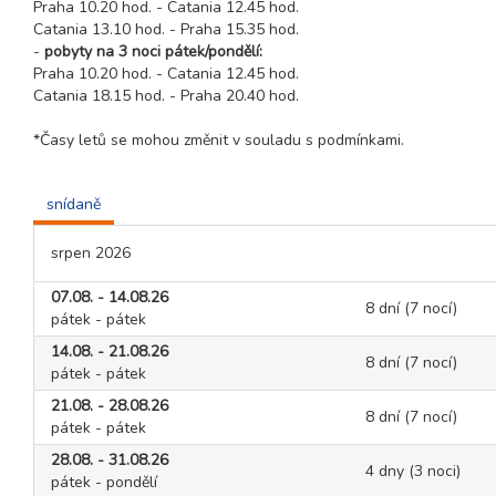
Praha 10.20 hod. - Catania 12.45 hod.
Catania 13.10 hod. - Praha 15.35 hod.
-
pobyty na 3 noci pátek/pondělí:
Praha 10.20 hod. - Catania 12.45 hod.
Catania 18.15 hod. - Praha 20.40 hod.
*Časy letů se mohou změnit v souladu s podmínkami.
snídaně
srpen 2026
07.08. - 14.08.26
8 dní (7 nocí)
pátek - pátek
14.08. - 21.08.26
8 dní (7 nocí)
pátek - pátek
21.08. - 28.08.26
8 dní (7 nocí)
pátek - pátek
28.08. - 31.08.26
4 dny (3 noci)
pátek - pondělí