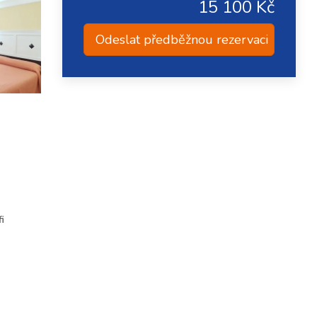
15 100 Kč
Odeslat předběžnou rezervaci
i