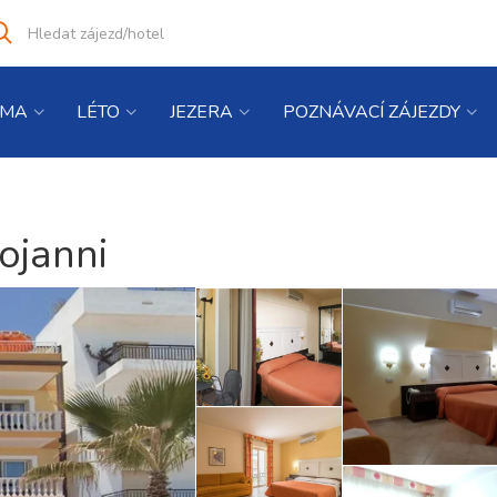
Vyhledat
co
hledáte
IMA
LÉTO
JEZERA
POZNÁVACÍ ZÁJEZDY
tojanni