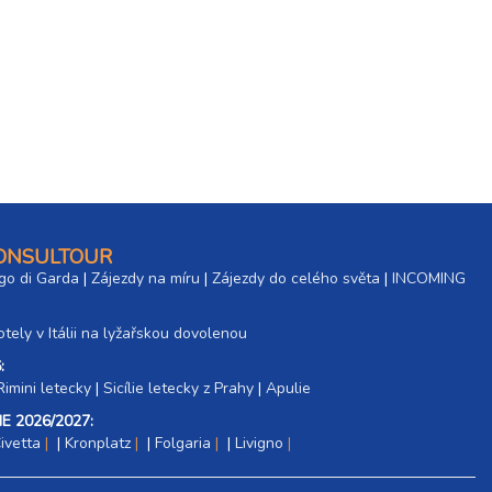
CONSULTOUR
go di Garda
|
Zájezdy na míru
|
Zájezdy do celého světa
|
INCOMING
tely v Itálii na lyžařskou dovolenou
:
Rimini letecky
|
Sicílie letecky z Prahy
|
Apulie
E 2026/2027:
ivetta
|
Kronplatz
|
Folgaria
|
Livigno