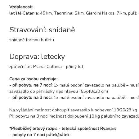
Vzdálenosti:
letiště Catania: 45 km, Taormina: 5 km, Giardini Naxos: 7 km, pláž:
Stravování: snídaně
snídaně formou bufetu
Doprava: letecky
zpáteční let Praha-Catania - přímý let
Cena za osobu zahrnuje:
- při pobytu na 7 nocí:
1x malé osobní zavazadlo na palubě – musí 
zavazadlo do přihrádky nad hlavou (55x40x20 cm)
-
při pobytu na 3 noci:
1x malé osobní zavazadlo na palubě – musí
Na vyžádání možnost dokoupit zavazadlo k odbavení 10/20/23 kg
Při pobytu na 3 noci možnost dokoupení 10 kg palubního zavazadl
*Předběžný letový rozpis - letecká společnost Ryanair:
- pobyty na 7 nocí pátek/pátek: