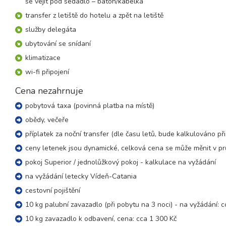
se vejít pod sedadlo – batoh/kabelka
25.09. - 02.10.26
8 dní (7 nocí)
transfer z letiště do hotelu a zpět na letiště
pátek - pátek
služby delegáta
říjen 2026
ubytování se snídaní
02.10. - 05.10.26
klimatizace
4 dny (3 noci)
pátek - pondělí
wi-fi připojení
02.10. - 09.10.26
8 dní (7 nocí)
Cena nezahrnuje
pátek - pátek
09.10. - 12.10.26
pobytová taxa (povinná platba na místě)
4 dny (3 noci)
pátek - pondělí
obědy, večeře
09.10. - 16.10.26
příplatek za noční transfer (dle času letů, bude kalkulováno př
8 dní (7 nocí)
pátek - pátek
ceny letenek jsou dynamické, celková cena se může měnit v p
16.10. - 19.10.26
4 dny (3 noci)
pokoj Superior / jednolůžkový pokoj - kalkulace na vyžádání
pátek - pondělí
na vyžádání letecky Vídeň-Catania
16.10. - 23.10.26
8 dní (7 nocí)
pátek - pátek
cestovní pojištění
10 kg palubní zavazadlo (při pobytu na 3 noci) - na vyžádání: c
10 kg zavazadlo k odbavení, cena: cca 1 300 Kč