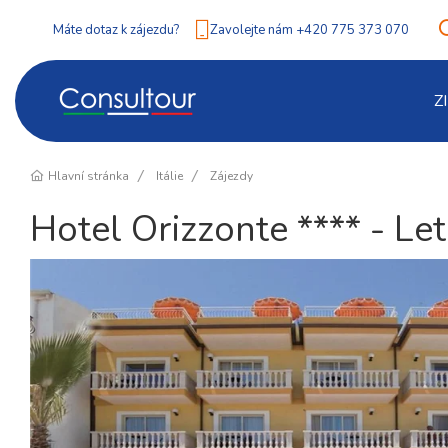
Máte dotaz k zájezdu?
Zavolejte nám +420 775 373 070
Z
Hlavní stránka
Itálie
Zájezdy
Hotel Orizzonte **** - Le