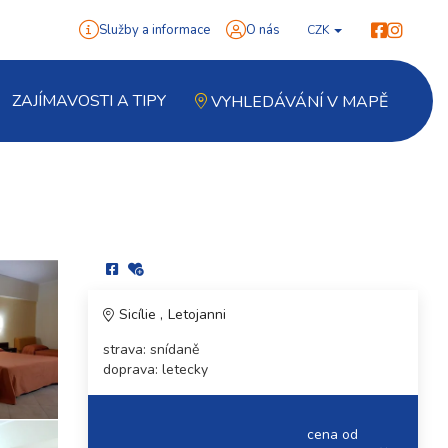
Služby a informace
O nás
CZK
ZAJÍMAVOSTI A TIPY
VYHLEDÁVÁNÍ V MAPĚ
Sicílie
Letojanni
strava: snídaně
doprava: letecky
cena od