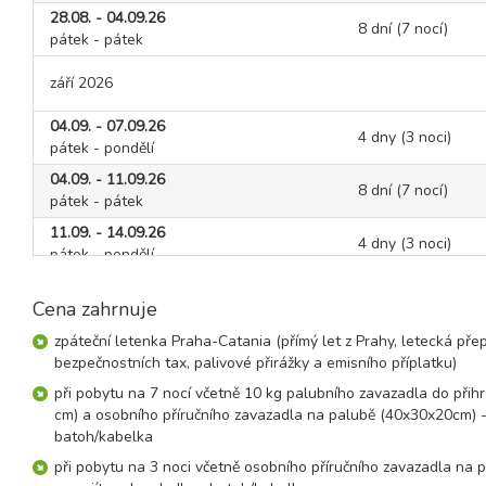
28.08. - 04.09.26
8 dní (7 nocí)
pátek - pátek
září 2026
04.09. - 07.09.26
4 dny (3 noci)
pátek - pondělí
04.09. - 11.09.26
8 dní (7 nocí)
pátek - pátek
11.09. - 14.09.26
4 dny (3 noci)
pátek - pondělí
11.09. - 18.09.26
8 dní (7 nocí)
Cena zahrnuje
pátek - pátek
18.09. - 21.09.26
zpáteční letenka Praha-Catania (přímý let z Prahy, letecká přep
4 dny (3 noci)
pátek - pondělí
bezpečnostních tax, palivové přirážky a emisního příplatku)
18.09. - 25.09.26
při pobytu na 7 nocí včetně 10 kg palubního zavazadla do při
8 dní (7 nocí)
pátek - pátek
cm) a osobního příručního zavazadla na palubě (40x30x20cm) -
batoh/kabelka
25.09. - 28.09.26
4 dny (3 noci)
pátek - pondělí
při pobytu na 3 noci včetně osobního příručního zavazadla na