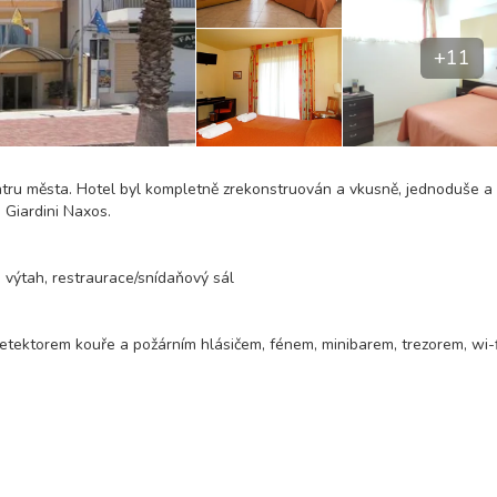
+11
entru města. Hotel byl kompletně zrekonstruován a vkusně, jednoduše a
 Giardini Naxos.
, výtah, restraurace/snídaňový sál
detektorem kouře a požárním hlásičem, fénem, minibarem, trezorem, wi-f