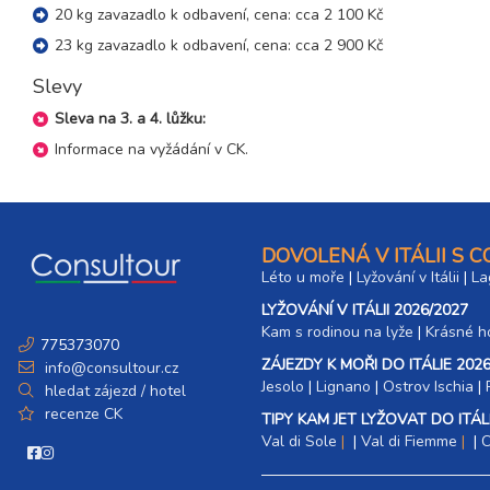
20 kg zavazadlo k odbavení, cena: cca 2 100 Kč
23 kg zavazadlo k odbavení, cena: cca 2 900 Kč
Slevy
Sleva na 3. a 4. lůžku:
Informace na vyžádání v CK.
DOVOLENÁ V ITÁLII S 
Léto u moře
|
Lyžování v Itálii
|
La
LYŽOVÁNÍ V ITÁLII 2026/2027
Kam s rodinou na lyže
|​
Krásné ho
775373070
ZÁJEZDY K MOŘI DO ITÁLIE 2026
info@consultour.cz
Jesolo
|
Lignano
|
Ostrov Ischia
|
hledat zájezd / hotel
recenze CK
TIPY KAM JET LYŽOVAT DO ITÁLI
Val di Sole
|
Val di Fiemme
|
C