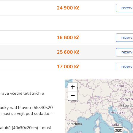
24 900 Kč
rezerv
16 800 Kč
rezerv
25 600 Kč
rezerv
17 000 Kč
rezerv
25 300 Kč
rezerv
+
rava včetně letištních a
−
17 400 Kč
rezerv
hrádky nad hlavou (55×40×20
25 400 Kč
rezerv
 musí se vejít pod sedadlo –
17 600 Kč
rezerv
 palubě (40x30x20cm) - musí