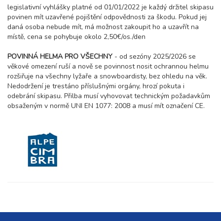
5 dní (4 noci)
legislativní vyhlášky platné od 01/01/2022 je každý držitel skipasu
neděle - čtvrtek
povinen mít uzavřené pojištění odpovědnosti za škodu. Pokud jej
7 400 Kč
rezervovat
daná osoba nebude mít, má možnost zakoupit ho a uzavřít na
21.02. - 28.02.27
místě, cena se pohybuje okolo 2,50€/os./den
8 dní (7 nocí)
neděle - neděle
POVINNÁ HELMA PRO VŠECHNY
- od sezóny 2025/2026 se
13 100 Kč
rezervovat
věkové omezení ruší a nově se povinnost nosit ochrannou helmu
25.02. - 28.02.27
rozšiřuje na všechny lyžaře a snowboardisty, bez ohledu na věk.
4 dny (3 noci)
čtvrtek - neděle
Nedodržení je trestáno příslušnými orgány, hrozí pokuta i
5 700 Kč
odebrání skipasu. Přilba musí vyhovovat technickým požadavkům
rezervovat
obsaženým v normě UNI EN 1077: 2008 a musí mít označení CE.
28.02. - 04.03.27
5 dní (4 noci)
neděle - čtvrtek
6 400 Kč
rezervovat
28.02. - 07.03.27
8 dní (7 nocí)
neděle - neděle
11 300 Kč
rezervovat
březen 2027
04.03. - 07.03.27
4 dny (3 noci)