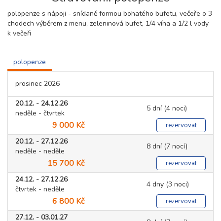
polopenze s nápoji - snídaně formou bohatého bufetu, večeře o 3
chodech výběrem z menu, zeleninová bufet, 1/4 vína a 1/2 l vody
k večeři
polopenze
prosinec 2026
20.12. - 24.12.26
5 dní (4 noci)
neděle - čtvrtek
9 000 Kč
rezervovat
20.12. - 27.12.26
8 dní (7 nocí)
neděle - neděle
15 700 Kč
rezervovat
24.12. - 27.12.26
4 dny (3 noci)
čtvrtek - neděle
6 800 Kč
rezervovat
27.12. - 03.01.27