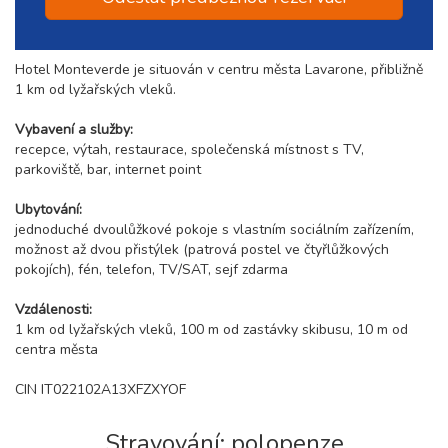
Hotel Monteverde je situován v centru města Lavarone, přibližně
1 km od lyžařských vleků.
Vybavení a služby:
recepce, výtah, restaurace, společenská místnost s TV,
parkoviště, bar, internet point
Ubytování:
jednoduché dvoulůžkové pokoje s vlastním sociálním zařízením,
možnost až dvou přistýlek (patrová postel ve čtyřlůžkových
pokojích), fén, telefon, TV/SAT, sejf zdarma
Vzdálenosti:
1 km od lyžařských vleků, 100 m od zastávky skibusu, 10 m od
centra města
CIN IT022102A13XFZXYOF
Stravování: polopenze