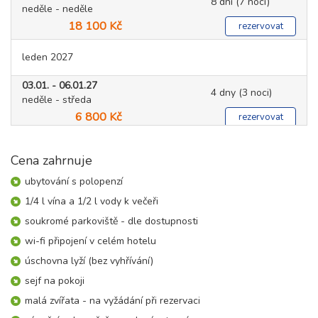
8 dní (7 nocí)
neděle - neděle
18 100 Kč
rezervovat
leden 2027
03.01. - 06.01.27
4 dny (3 noci)
neděle - středa
6 800 Kč
rezervovat
03.01. - 07.01.27
5 dní (4 noci)
neděle - čtvrtek
Cena zahrnuje
9 000 Kč
rezervovat
ubytování s polopenzí
07.01. - 10.01.27
1/4 l vína a 1/2 l vody k večeři
4 dny (3 noci)
čtvrtek - neděle
soukromé parkoviště - dle dostupnosti
4 900 Kč
rezervovat
wi-fi připojení v celém hotelu
10.01. - 14.01.27
5 dní (4 noci)
úschovna lyží (bez vyhřívání)
neděle - čtvrtek
6 400 Kč
sejf na pokoji
rezervovat
malá zvířata - na vyžádání při rezervaci
10.01. - 17.01.27
8 dní (7 nocí)