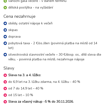
neděle - neděle
vánoční gala večeře - v daném termínu
11 300 Kč
rezervovat
dětská postýlka - na vyžádání
14.01. - 17.01.27
Cena nezahrnuje
4 dny (3 noci)
čtvrtek - neděle
obědy, ostatní nápoje k večeři
4 900 Kč
rezervovat
skipas
17.01. - 21.01.27
5 dní (4 noci)
neděle - čtvrtek
doprava
6 400 Kč
rezervovat
pobytová taxa - 2 €/os./den (povinná platba na místě od 14
let)
17.01. - 24.01.27
8 dní (7 nocí)
silvestrovská slavnostní večeře – 30 €/dosp. os., dítě sleva dle
neděle - neděle
věku, - povinná platba na místě, nezahrnuje nápoje
11 300 Kč
rezervovat
Slevy
21.01. - 24.01.27
4 dny (3 noci)
čtvrtek - neděle
Sleva na 3. a 4. lůžko:
4 900 Kč
rezervovat
do 6,9 let na 3. lůžku zdarma, na 4. lůžku - 40 %
24.01. - 28.01.27
od 7 do 14,9 let – 40 %
5 dní (4 noci)
neděle - čtvrtek
od 15 let – 10 %
6 400 Kč
rezervovat
Sleva za včasný nákup -5 % do 30.11.2026.
24.01. - 31.01.27