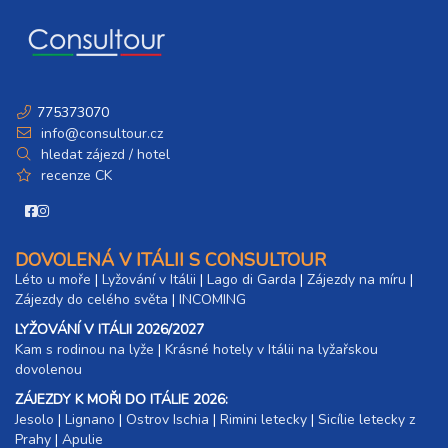
čtvrtek - neděle
4 900 Kč
rezervovat
07.03. - 11.03.27
5 dní (4 noci)
neděle - čtvrtek
6 400 Kč
rezervovat
775373070
info@consultour.cz
07.03. - 14.03.27
8 dní (7 nocí)
hledat zájezd / hotel
neděle - neděle
recenze CK
11 300 Kč
rezervovat
11.03. - 14.03.27
4 dny (3 noci)
čtvrtek - neděle
DOVOLENÁ V ITÁLII S CONSULTOUR
4 900 Kč
rezervovat
Léto u moře
|
Lyžování v Itálii
|
Lago di Garda
|
Zájezdy na míru
|
Zájezdy do celého světa
|
INCOMING
LYŽOVÁNÍ V ITÁLII 2026/2027
Kam s rodinou na lyže
|​
Krásné hotely v Itálii na lyžařskou
dovolenou
ZÁJEZDY K MOŘI DO ITÁLIE 2026:
Jesolo
|
Lignano
|
Ostrov Ischia
|
Rimini letecky
|
Sicílie letecky z
Prahy
|
Apulie