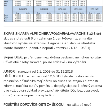
neděle - čtvrtek
7 400 Kč
rezervovat
07.02. - 14.02.27
8 dní (7 nocí)
neděle - neděle
13 100 Kč
rezervovat
11.02. - 14.02.27
SKIPAS SKIAREA ALPE CIMBRA/FOLGARIA/LAVARONE 5 až 6 dní
4 dny (3 noci)
čtvrtek - neděle
skipas s platností 6 dní zahrnuje 1 den lyžovaní zdarma dle
5 700 Kč
rezervovat
vlastního výběru ve středisku Paganella a 1 den ve středisku
Monte Bondone (nabídka neplatí v termínu 21/12 – 03/01)
14.02. - 18.02.27
5 dní (4 noci)
neděle - čtvrtek
Skipas DUAL
je přenosný mezi dvěma osobami, nemohou ho však
7 400 Kč
rezervovat
užívat obě osoby zároveň, pouze střídavě - na vyžádání
14.02. - 21.02.27
8 dní (7 nocí)
JUNIOR
– narození od 1.1. 2009 do 31.12.2018
neděle - neděle
DÍTĚ DO 8 LET
– narození od 1/1/2019 tyto děti v doprovodu
13 100 Kč
rezervovat
rodinného příslušníka mají nárok na skipas se stejnou platností
zdarma, nabídka platí v poměru 1 dospělý skipas: 1 dětský zdarma
18.02. - 21.02.27
4 dny (3 noci)
a je vyžadován doklad prokazující věk dítěte. Děti bez doprovodu
čtvrtek - neděle
rodičů - cena skipasu na vyžádání.
5 700 Kč
rezervovat
POJIŠTĚNÍ ODPOVĚDNOSTI ZA ŠKODU
– na základě nové
21.02. - 25.02.27