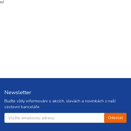
usí
Newsletter
Buďte vždy informováni o akcích, slevách a novinkách z naší
cestovní kanceláře