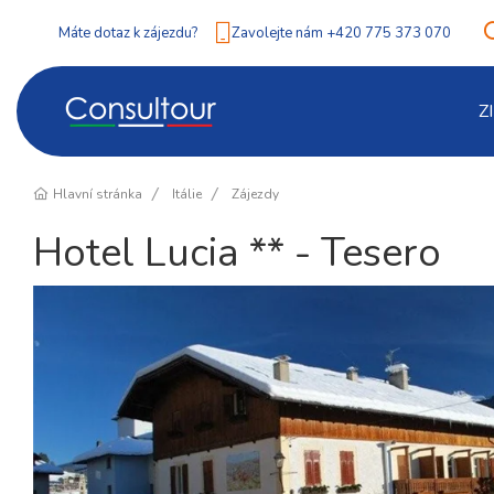
Máte dotaz k zájezdu?
Zavolejte nám +420 775 373 070
Z
Hlavní stránka
Itálie
Zájezdy
Hotel Lucia ** - Tesero