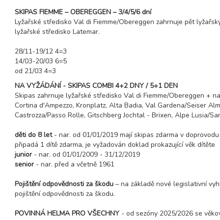
SKIPAS FIEMME – OBEREGGEN – 3/4/5/6 dní
Lyžařské středisko Val di Fiemme/Obereggen zahrnuje pět lyžařský
lyžařské středisko Latemar.
28/11-19/12 4=3
14/03-20/03 6=5
od 21/03 4=3
NA VYŽÁDÁNÍ - SKIPAS COMBI 4+2 DNY / 5+1 DEN
Skipas zahrnuje lyžařské středisko Val di Fiemme/Obereggen + naví
Cortina d'Ampezzo, Kronplatz, Alta Badia, Val Gardena/Seiser Alm
Castrozza/Passo Rolle, Gitschberg Jochtal - Brixen, Alpe Lusia/San
děti do 8 let
- nar. od 01/01/2019 mají skipas zdarma v doprovodu 
připadá 1 dítě zdarma, je vyžadován doklad prokazující věk dítěte
junior
- nar. od 01/01/2009 - 31/12/2019
senior
- nar. před a včetně 1961
Pojištění odpovědnosti za škodu
– na základě nové legislativní vy
pojištění odpovědnosti za škodu.
POVINNÁ HELMA PRO VŠECHNY
- od sezóny 2025/2026 se věkov