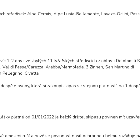
ch středisek: Alpe Cermis, Alpe Lusia-Bellamonte, Lavazé-Oclini, Pass
c 1-2 dny i ve zbylých 11 lyžařských střediscích z oblasti Dololomiti S
, Val di Fassa/Carezza, Arabba/Marmolada, 3 Zinnen, San Martino di
 Pellegrino, Civetta
dospělé osoby, která si zakoupí skipas se stejnou platností, na 1 dosp
hlášky platné od 01/01/2022 je každý držitel skipasu povinen mít uzavř
é omezení ruší a nově se povinnost nosit ochrannou helmu rozšiřuje n