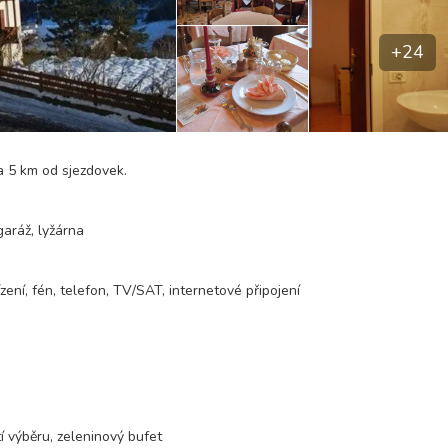
+24
a 5 km od sjezdovek.
garáž, lyžárna
zení, fén, telefon, TV/SAT, internetové připojení
 výběru, zeleninový bufet