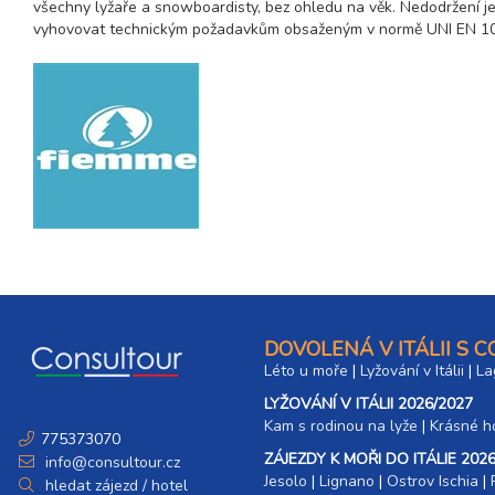
všechny lyžaře a snowboardisty, bez ohledu na věk. Nedodržení je 
vyhovovat technickým požadavkům obsaženým v normě UNI EN 107
DOVOLENÁ V ITÁLII S 
Léto u moře
|
Lyžování v Itálii
|
La
LYŽOVÁNÍ V ITÁLII 2026/2027
Kam s rodinou na lyže
|​
Krásné ho
775373070
ZÁJEZDY K MOŘI DO ITÁLIE 2026
info@consultour.cz
Jesolo
|
Lignano
|
Ostrov Ischia
|
hledat zájezd / hotel