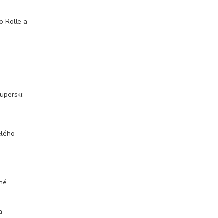
o Rolle a
uperski:
ělého
ené
a