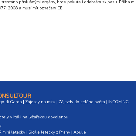
trestáno příslušnými orgány, hrozí pokuta i odebrání skipasu. Přilba m
7: 2008 a musí mít označení CE.
CONSULTOUR
go di Garda
|
Zájezdy na míru
|
Zájezdy do celého světa
|
INCOMING
tely v Itálii na lyžařskou dovolenou
:
Rimini letecky
|
Sicílie letecky z Prahy
|
Apulie