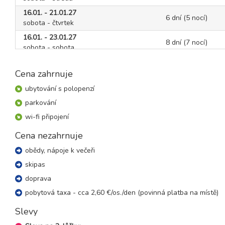
16.01. - 21.01.27
6 dní (5 nocí)
sobota - čtvrtek
16.01. - 23.01.27
8 dní (7 nocí)
sobota - sobota
23.01. - 27.01.27
5 dní (4 noci)
sobota - středa
Cena zahrnuje
23.01. - 28.01.27
ubytování s polopenzí
6 dní (5 nocí)
sobota - čtvrtek
parkování
23.01. - 30.01.27
8 dní (7 nocí)
wi-fi připojení
sobota - sobota
Cena nezahrnuje
březen 2027
obědy, nápoje k večeři
06.03. - 10.03.27
skipas
5 dní (4 noci)
sobota - středa
doprava
06.03. - 11.03.27
6 dní (5 nocí)
pobytová taxa - cca 2,60 €/os./den (povinná platba na místě)
sobota - čtvrtek
Slevy
06.03. - 13.03.27
8 dní (7 nocí)
sobota - sobota