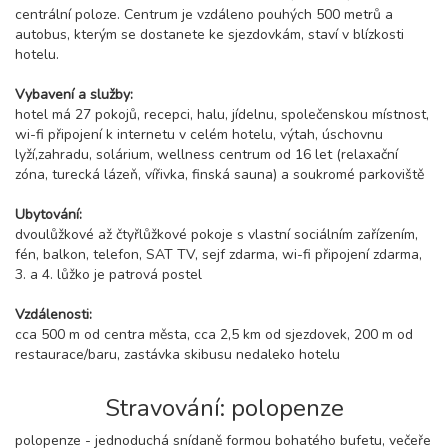
centrální poloze. Centrum je vzdáleno pouhých 500 metrů a
autobus, kterým se dostanete ke sjezdovkám, staví v blízkosti
hotelu.
Vybavení a služby:
hotel má 27 pokojů, recepci, halu, jídelnu, společenskou místnost,
wi-fi připojení k internetu v celém hotelu, výtah, úschovnu
lyží,zahradu, solárium, wellness centrum od 16 let (relaxační
zóna, turecká lázeň, vířivka, finská sauna) a soukromé parkoviště
Ubytování:
dvoulůžkové až čtyřlůžkové pokoje s vlastní sociálním zařízením,
fén, balkon, telefon, SAT TV, sejf zdarma, wi-fi připojení zdarma,
3. a 4. lůžko je patrová postel
Vzdálenosti:
cca 500 m od centra města, cca 2,5 km od sjezdovek, 200 m od
restaurace/baru, zastávka skibusu nedaleko hotelu
Stravování: polopenze
polopenze - jednoduchá snídaně formou bohatého bufetu, večeře