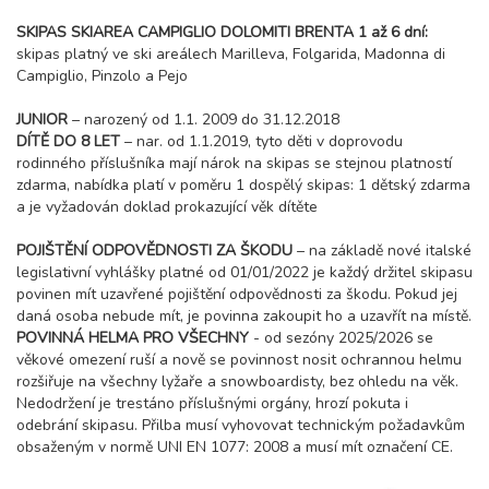
neděle - čtvrtek
6 000 Kč
rezervovat
SKIPAS SKIAREA CAMPIGLIO DOLOMITI BRENTA 1 až 6 dní:
skipas platný ve ski areálech Marilleva, Folgarida, Madonna di
20.03. - 27.03.27
8 dní (7 nocí)
Campiglio, Pinzolo a Pejo
sobota - sobota
10 400 Kč
rezervovat
JUNIOR
– narozený od 1.1. 2009 do 31.12.2018
DÍTĚ DO 8 LET
– nar. od 1.1.2019, tyto děti v doprovodu
21.03. - 25.03.27
5 dní (4 noci)
rodinného příslušníka mají nárok na skipas se stejnou platností
neděle - čtvrtek
zdarma, nabídka platí v poměru 1 dospělý skipas: 1 dětský zdarma
6 000 Kč
rezervovat
a je vyžadován doklad prokazující věk dítěte
27.03. - 03.04.27
8 dní (7 nocí)
POJIŠTĚNÍ ODPOVĚDNOSTI ZA ŠKODU
– na základě nové italské
sobota - sobota
legislativní vyhlášky platné od 01/01/2022 je každý držitel skipasu
10 400 Kč
rezervovat
povinen mít uzavřené pojištění odpovědnosti za škodu. Pokud jej
28.03. - 01.04.27
daná osoba nebude mít, je povinna zakoupit ho a uzavřít na místě.
5 dní (4 noci)
neděle - čtvrtek
POVINNÁ HELMA PRO VŠECHNY
- od sezóny 2025/2026 se
věkové omezení ruší a nově se povinnost nosit ochrannou helmu
6 000 Kč
rezervovat
rozšiřuje na všechny lyžaře a snowboardisty, bez ohledu na věk.
28.03. - 04.04.27
Nedodržení je trestáno příslušnými orgány, hrozí pokuta i
8 dní (7 nocí)
neděle - neděle
odebrání skipasu. Přilba musí vyhovovat technickým požadavkům
10 400 Kč
obsaženým v normě UNI EN 1077: 2008 a musí mít označení CE.
rezervovat