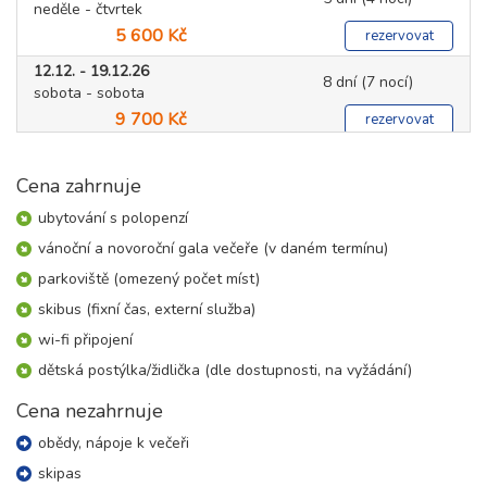
neděle - čtvrtek
5 600 Kč
rezervovat
12.12. - 19.12.26
8 dní (7 nocí)
sobota - sobota
9 700 Kč
rezervovat
13.12. - 17.12.26
5 dní (4 noci)
neděle - čtvrtek
Cena zahrnuje
5 600 Kč
rezervovat
ubytování s polopenzí
19.12. - 26.12.26
vánoční a novoroční gala večeře (v daném termínu)
8 dní (7 nocí)
sobota - sobota
parkoviště (omezený počet míst)
11 900 Kč
rezervovat
skibus (fixní čas, externí služba)
20.12. - 24.12.26
5 dní (4 noci)
wi-fi připojení
neděle - čtvrtek
6 800 Kč
dětská postýlka/židlička (dle dostupnosti, na vyžádání)
rezervovat
26.12. - 02.01.27
Cena nezahrnuje
8 dní (7 nocí)
sobota - sobota
obědy, nápoje k večeři
17 300 Kč
rezervovat
skipas