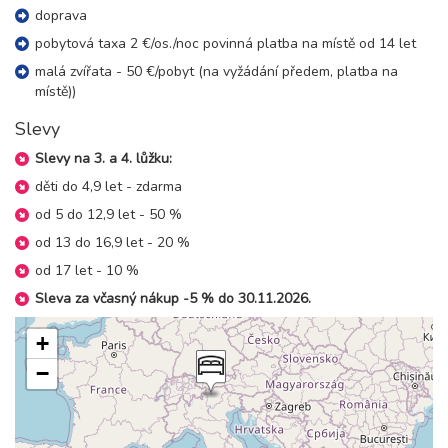
leden 2027
doprava
pobytová taxa 2 €/os./noc povinná platba na místě od 14 let
02.01. - 09.01.27
8 dní (7 nocí)
malá zvířata - 50 €/pobyt (na vyžádání předem, platba na
sobota - sobota
místě))
10 400 Kč
rezervovat
Slevy
03.01. - 07.01.27
5 dní (4 noci)
neděle - čtvrtek
Slevy na 3. a 4. lůžku:
6 000 Kč
rezervovat
děti do 4,9 let - zdarma
09.01. - 16.01.27
od 5 do 12,9 let - 50 %
8 dní (7 nocí)
sobota - sobota
od 13 do 16,9 let - 20 %
10 400 Kč
rezervovat
od 17 let - 10 %
10.01. - 14.01.27
5 dní (4 noci)
Sleva za včasný nákup -5 % do 30.11.2026.
neděle - čtvrtek
6 000 Kč
rezervovat
+
16.01. - 23.01.27
−
8 dní (7 nocí)
sobota - sobota
10 400 Kč
rezervovat
17.01. - 21.01.27