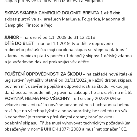
skipas platný ve ski areálech Marilleva a Folgarida
14 500 Kč
rezervovat
SKIPAS SKIAREA CAMPIGLIO DOLOMITI BRENTA 1 až 6 dní:
07.02. - 11.02.27
skipas platný ve ski areálech Marilleva, Folgarida, Madonna di
5 dní (4 noci)
neděle - čtvrtek
Campiglio, Pinzolo a Pejo
8 300 Kč
rezervovat
JUNIOR
– narozený od 1.1. 2009 do 31.12.2018
13.02. - 20.02.27
DÍTĚ DO 8 LET
– nar. od 1.1.2019, tyto děti v doprovodu
8 dní (7 nocí)
sobota - sobota
rodinného příslušníka mají nárok na skipas se stejnou platností
14 500 Kč
rezervovat
zdarma, nabídka platí v poměru 1 dospělý skipas: 1 dětský zdarma
a je vyžadován doklad prokazující věk dítěte
14.02. - 18.02.27
5 dní (4 noci)
neděle - čtvrtek
POJIŠTĚNÍ ODPOVĚDNOSTI ZA ŠKODU
– na základě nové italské
8 300 Kč
rezervovat
legislativní vyhlášky platné od 01/01/2022 je každý držitel skipasu
povinen mít uzavřené pojištění odpovědnosti za škodu. Pokud jej
20.02. - 27.02.27
8 dní (7 nocí)
daná osoba nebude mít, je povinna zakoupit ho a uzavřít na místě.
sobota - sobota
POVINNÁ HELMA PRO VŠECHNY
- od sezóny 2025/2026 se
10 400 Kč
rezervovat
věkové omezení ruší a nově se povinnost nosit ochrannou helmu
rozšiřuje na všechny lyžaře a snowboardisty, bez ohledu na věk.
21.02. - 25.02.27
5 dní (4 noci)
Nedodržení je trestáno příslušnými orgány, hrozí pokuta i
neděle - čtvrtek
odebrání skipasu. Přilba musí vyhovovat technickým požadavkům
6 000 Kč
rezervovat
obsaženým v normě UNI EN 1077: 2008 a musí mít označení CE.
27.02. - 06.03.27