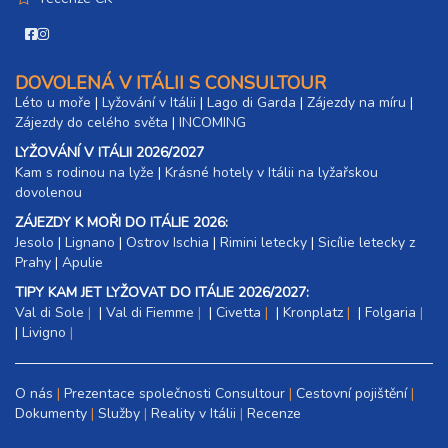
DOVOLENÁ V ITÁLII S CONSULTOUR
Léto u moře
|
Lyžování v Itálii
|
Lago di Garda
|
Zájezdy na míru
|
Zájezdy do celého světa
|
INCOMING
LYŽOVÁNÍ V ITÁLII 2026/2027
Kam s rodinou na lyže
|​
Krásné hotely v Itálii na lyžařskou
dovolenou
ZÁJEZDY K MOŘI DO ITÁLIE 2026:
Jesolo
|
Lignano
|
Ostrov Ischia
|
Rimini letecky
|
Sicílie letecky z
Prahy
|
Apulie
TIPY KAM JET LYŽOVAT DO ITÁLIE 2026/2027:
Val di Sole
|
Val di Fiemme
|
Civetta
|
Kronplatz
|
Folgaria
|
Livigno
O nás
Prezentace společnosti Consultour
Cestovní pojištění
Dokumenty
Služby
Reality v Itálii
Recenze