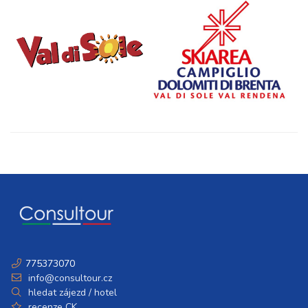
775373070
info@consultour.cz
hledat zájezd / hotel
recenze CK